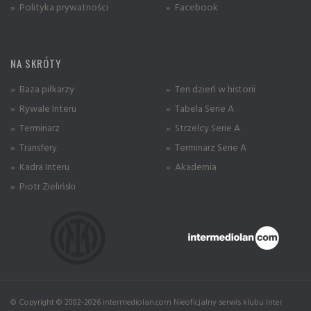
» Polityka prywatności
» Facebook
NA SKRÓTY
» Baza piłkarzy
» Ten dzień w historii
» Rywale Interu
» Tabela Serie A
» Terminarz
» Strzelcy Serie A
» Transfery
» Terminarz Serie A
» Kadra Interu
» Akademia
» Piotr Zieliński
© Copyright © 2002-2026 intermediolan.com Nieoficjalny serwis klubu Inter