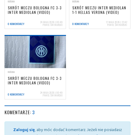
OGÓLNA
OGÓLNA
SKRÓT MECZU BOLOGNA FC 3-3
SKRÓT MECZU INTER MEDIOLAN
INTER MEDIOLAN (VIDEO)
1-1 HELLAS VERONA (VIDEO)
24 MAJA 2026 | 00:49
17 MAJA 2026 | 23:42
0 KOMENTARZY
0 KOMENTARZY
PAWEŁ ŚWINARSKI
PAWEŁ ŚWINARSKI
OGÓLNA
SKRÓT MECZU BOLOGNA FC 3-3
INTER MEDIOLAN (VIDEO)
24 MAJA 2026 | 00:49
0 KOMENTARZY
PAWEŁ ŚWINARSKI
KOMENTARZE:
3
Zaloguj się
, aby móc dodać komentarz. Jeżeli nie posiadasz