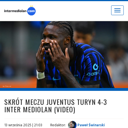
Toggle
navigat
fot. © inter.it
SKRÓT MECZU JUVENTUS TURYN 4-3
INTER MEDIOLAN (VIDEO)
13 września 2025 | 21:03
Redaktor:
Paweł Świnarski