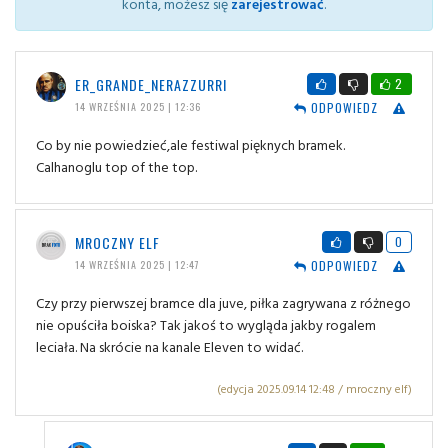
konta, możesz się
zarejestrować
.
ER_GRANDE_NERAZZURRI
2
ODPOWIEDZ
14 WRZEŚNIA 2025 | 12:36
Co by nie powiedzieć,ale festiwal pięknych bramek.
Calhanoglu top of the top.
MROCZNY ELF
0
ODPOWIEDZ
14 WRZEŚNIA 2025 | 12:47
Czy przy pierwszej bramce dla juve, piłka zagrywana z różnego
nie opuściła boiska? Tak jakoś to wygląda jakby rogalem
leciała. Na skrócie na kanale Eleven to widać.
(edycja 2025.09.14 12:48 / mroczny elf)