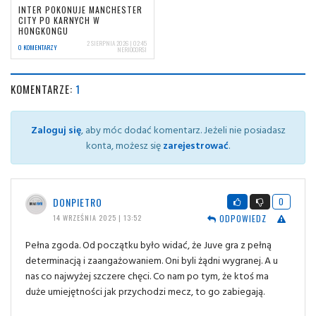
INTER POKONUJE MANCHESTER
CITY PO KARNYCH W
HONGKONGU
2 SIERPNIA 2026 | 02:45
0 KOMENTARZY
NERIOCORSI
KOMENTARZE:
1
Zaloguj się
, aby móc dodać komentarz. Jeżeli nie posiadasz
konta, możesz się
zarejestrować
.
DONPIETRO
0
ODPOWIEDZ
14 WRZEŚNIA 2025 | 13:52
Pełna zgoda. Od początku było widać, że Juve gra z pełną
determinacją i zaangażowaniem. Oni byli żądni wygranej. A u
nas co najwyżej szczere chęci. Co nam po tym, że ktoś ma
duże umiejętności jak przychodzi mecz, to go zabiegają.