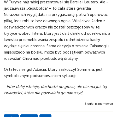
W Turynie najsłabiej prezentowali się Barella i Lautaro. Ale –
jak zauważa „Repubblica” – to cała stara gwardia
Nerazzurrich wyglądała na przygaszoną: potrafi operować
piłką, lecz robi to bez dawnego ognia. Właściwie żaden z
doświadczonych graczy nie został oszczędzony w tej
krytyce wobec Interu, który jest dziś daleki od oczekiwań, a
kwestia przemeblowania zespołu i odmłodzenia kadry
wydaje się nieuchronna. Sama decyzja o zmianie Calhanoglu,
najlepszego na boisku, może być początkiem poważnych
rozważań Chivu nad przebudową drużyny.
Ostatecznie gol Adzicia, który zaskoczył Sommera, jest
symbolicznym podsumowaniem sytuacji:
- Inter dalej istnieje, dochodzi do głosu, ale nie ma już tej
twardości, która nie pozwalała go naruszyć.
Źródło:
fcinternews.it