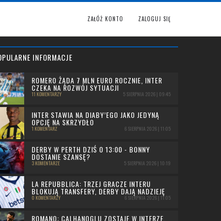
ZAŁÓŻ KONTO
ZALOGUJ SIĘ
OPULARNE INFORMACJE
ROMERO ŻĄDA 7 MLN EURO ROCZNIE, INTER
CZEKA NA ROZWÓJ SYTUACJI
11 KOMENTARZY
5 SIERPNIA 2026 | 09:45
INTER STAWIA NA DIABY’EGO JAKO JEDYNĄ
OPCJĘ NA SKRZYDŁO
1 KOMENTARZ
6 SIERPNIA 2026 | 11:05
DERBY W PERTH DZIŚ O 13:00 - BONNY
DOSTANIE SZANSĘ?
3 KOMENTARZE
5 SIERPNIA 2026 | 10:19
LA REPUBBLICA: TRZEJ GRACZE INTERU
BLOKUJĄ TRANSFERY, DERBY DAJĄ NADZIEJĘ
0 KOMENTARZY
6 SIERPNIA 2026 | 11:05
ROMANO: CALHANOGLU ZOSTAJE W INTERZE,