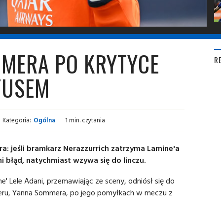
MMERA PO KRYTYCE
R
TUSEM
Kategoria:
Ogólna
1 min. czytania
a: jeśli bramkarz Nerazzurrich zatrzyma Lamine'a
i błąd, natychmiast wzywa się do linczu.
ne' Lele Adani, przemawiając ze sceny, odniósł się do
nteru, Yanna Sommera, po jego pomyłkach w meczu z