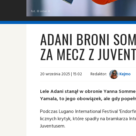
fot. © inter.it
ADANI BRONI SO
ZA MECZ Z JUVEN
20 września 2025 | 15:02
Redaktor:
Kejmo
Lele Adani stanął w obronie Yanna Sommer
Yamala, to jego obowiązek, ale gdy popełn
Podczas Lugano International Festival 'Endorfi
licznych krytyk, które spadły na bramkarza I
Juventusem.