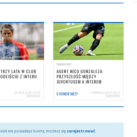
TRANSFERY
TRZY LATA W CLUB
AGENT NICO GONZALEZA:
ODEJŚCIU Z INTERU
PRZYSZŁOŚĆ MIĘDZY
JUVENTUSEM A INTEREM
14 LIPCA 2026 | 10:35
5 SIERPNIA 2026 | 00:13
0 KOMENTARZY
NERIOCORSI
NERIOCORSI
żeli nie posiadasz konta, możesz się
zarejestrować
.