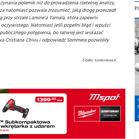
zynania polemik niż do prowadzenia rzetelnej analizy,
P
iza natomiast pozwala zrozumieć, jaką drogę przeszedł
ą przy strzale Lamine'a Yamala, która zapewni
ś oczywistego. Natomiast jeśli popełni błąd i wpuści
 publicznego potępienia, bo łatwiej jest wskazać
wa Cristiana Chivu i odpowiedź Sommera pozwoliły
Źródło:
fcinternews.it
L