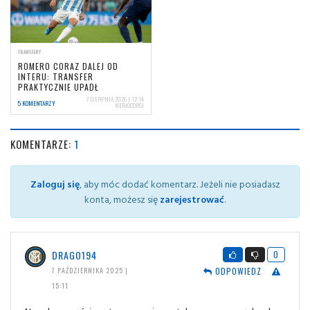
TRANSFERY
ROMERO CORAZ DALEJ OD
INTERU: TRANSFER
PRAKTYCZNIE UPADŁ
7 SIERPNIA 2026 | 12:14
5 KOMENTARZY
NERIOCORSI
KOMENTARZE:
1
Zaloguj się
, aby móc dodać komentarz. Jeżeli nie posiadasz
konta, możesz się
zarejestrować
.
DRAGO194
0
ODPOWIEDZ
7 PAŹDZIERNIKA 2025 |
15:11