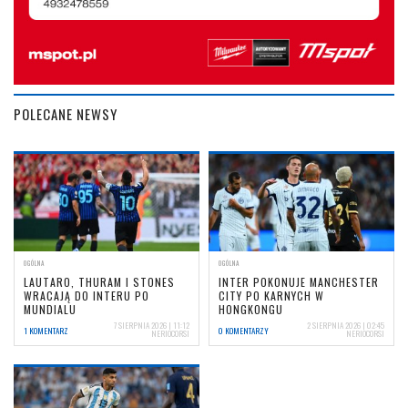
POLECANE NEWSY
OGÓLNA
OGÓLNA
LAUTARO, THURAM I STONES
INTER POKONUJE MANCHESTER
WRACAJĄ DO INTERU PO
CITY PO KARNYCH W
MUNDIALU
HONGKONGU
7 SIERPNIA 2026 | 11:12
2 SIERPNIA 2026 | 02:45
1 KOMENTARZ
0 KOMENTARZY
NERIOCORSI
NERIOCORSI