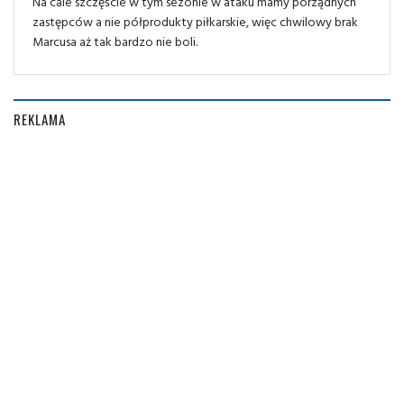
Na cale szczęście w tym sezonie w ataku mamy porządnych
zastępców a nie półprodukty piłkarskie, więc chwilowy brak
Marcusa aż tak bardzo nie boli.
REKLAMA