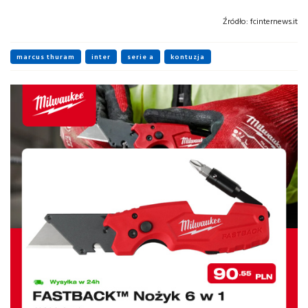
Źródło:
fcinternews.it
marcus thuram
inter
serie a
kontuzja