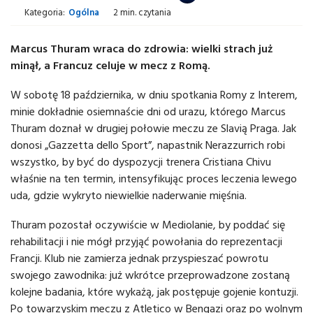
Kategoria:
Ogólna
2 min. czytania
Marcus Thuram wraca do zdrowia: wielki strach już
minął, a Francuz celuje w mecz z Romą.
W sobotę 18 października, w dniu spotkania Romy z Interem,
minie dokładnie osiemnaście dni od urazu, którego Marcus
Thuram doznał w drugiej połowie meczu ze Slavią Praga. Jak
donosi „Gazzetta dello Sport”, napastnik Nerazzurrich robi
wszystko, by być do dyspozycji trenera Cristiana Chivu
właśnie na ten termin, intensyfikując proces leczenia lewego
uda, gdzie wykryto niewielkie naderwanie mięśnia.
Thuram pozostał oczywiście w Mediolanie, by poddać się
rehabilitacji i nie mógł przyjąć powołania do reprezentacji
Francji. Klub nie zamierza jednak przyspieszać powrotu
swojego zawodnika: już wkrótce przeprowadzone zostaną
kolejne badania, które wykażą, jak postępuje gojenie kontuzji.
Po towarzyskim meczu z Atletico w Bengazi oraz po wolnym