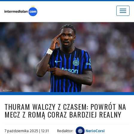
Toggle
navigat
fot. © inter.it
THURAM WALCZY Z CZASEM: POWRÓT NA
MECZ Z ROMĄ CORAZ BARDZIEJ REALNY
7 października 2025 | 12:31
Redaktor:
NerioCorsi