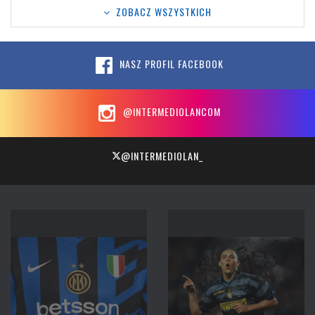
ZOBACZ WSZYSTKICH
NASZ PROFIL FACEBOOK
@INTERMEDIOLANCOM
@INTERMEDIOLAN_