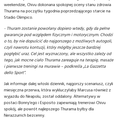
weekendzie, Chivu dokonana spokojnej oceny stanu zdrowia
Thurama na początku tygodnia poprzedzającego starcie na
Stadio Olimpico.
- Thuram zostanie powołany dopiero wtedy, gdy da pełne
gwarancje pod względem fizycznym i motorycznym. Chodzi
o to, by nie dopuścić do najgorszego z możliwych autogoli,
czyli nawrotu kontuzji, który mógłby jeszcze bardziej
pogłębić uraz. Cel jest wyznaczony, ale wszystko zależy od
tego, jak mocne ciało Thurama zareaguje na terapię, masaże
i pierwsze treningi na murawie – podkreśla „La Gazzetta
dello Sport”.
Jak informuje dalej włoski dziennik, najgorszy scenariusz, czyli
miesięczna przerwa, która wykluczyłaby Marcusa również z
wyjazdu do Neapolu, został oddalony. Alternatywy w
postaci Bonny’ego i Esposito zapewniają trenerowi Chivu
spokój, ale powrót najlepszego Thurama byłby dla
Nerazzurrich bezcenny.