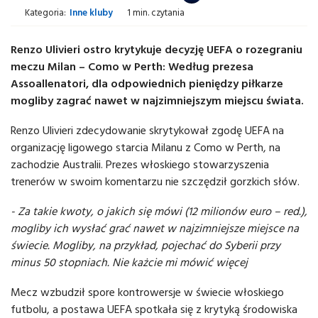
Kategoria:
Inne kluby
1 min. czytania
Renzo Ulivieri ostro krytykuje decyzję UEFA o rozegraniu
meczu Milan – Como w Perth: Według prezesa
Assoallenatori, dla odpowiednich pieniędzy piłkarze
mogliby zagrać nawet w najzimniejszym miejscu świata.
Renzo Ulivieri zdecydowanie skrytykował zgodę UEFA na
organizację ligowego starcia Milanu z Como w Perth, na
zachodzie Australii. Prezes włoskiego stowarzyszenia
trenerów w swoim komentarzu nie szczędził gorzkich słów.
- Za takie kwoty, o jakich się mówi (12 milionów euro – red.),
mogliby ich wysłać grać nawet w najzimniejsze miejsce na
świecie. Mogliby, na przykład, pojechać do Syberii przy
minus 50 stopniach. Nie każcie mi mówić więcej
Mecz wzbudził spore kontrowersje w świecie włoskiego
futbolu, a postawa UEFA spotkała się z krytyką środowiska