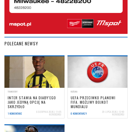
POLECANE NEWSY
TRANSFERY
OGÓLNA
INTER STAWIA NA DIABY’EGO
UEFA PRZECIWKO PLANOWI
JAKO JEDYNĄ OPCJĘ NA
FIFA. MOŻLIWY BOJKOT
SKRZYDŁO
MUNDIALU
6 SIERPNIA 2026 | 11:05
29 LIPCA 2026 | 12:49
1 KOMENTARZ
0 KOMENTARZY
NERIOCORSI
NERIOCORSI