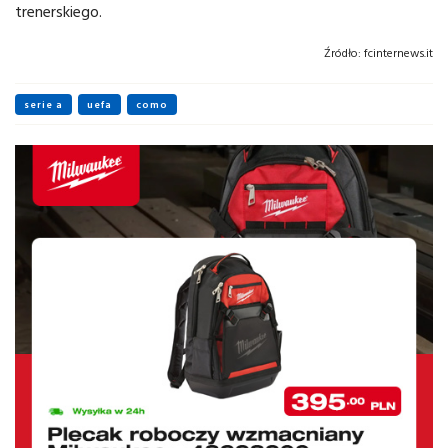
trenerskiego.
Źródło:
fcinternews.it
serie a
uefa
como