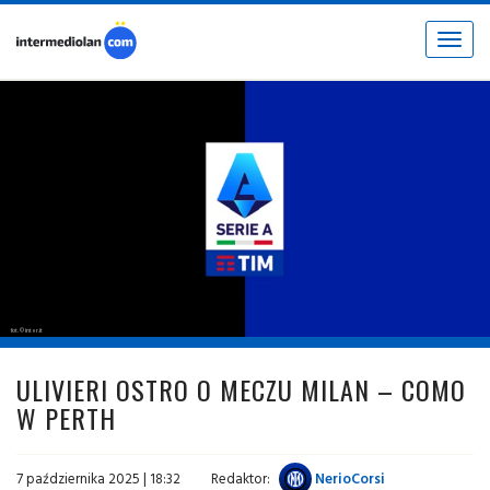
Toggle
navigat
fot. © inter.it
ULIVIERI OSTRO O MECZU MILAN – COMO
W PERTH
7 października 2025 | 18:32
Redaktor:
NerioCorsi