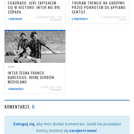
CUADRADO: JUVE ZAPISAŁEM
THURAM TRENUJE NA SARDYNII
SIĘ W HISTORII, INTER NIE BYŁ
PRZED POWROTEM DO APPIANO
ZDRADĄ
GENTILE
8 SIERPNIA 2026 | 17:30
8 SIERPNIA 2026 | 17:27
1 KOMENTARZ
0 KOMENTARZY
NERIOCORSI
KEJMO
OGÓLNA
INTER ŻEGNA FRANCO
BARESIEGO, IKONĘ DERBÓW
MEDIOLANU
31 LIPCA 2026 | 10:09
3 KOMENTARZE
NERIOCORSI
KOMENTARZE:
0
Zaloguj się
, aby móc dodać komentarz. Jeżeli nie posiadasz
konta, możesz się
zarejestrować
.