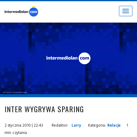
Toggle
navigat
fot. © inter.it / intermediolan.com
INTER WYGRYWA SPARING
2 stycznia 2010 | 22:43
Redaktor:
Larry
Kategoria:
Relacje
1
min. czytania