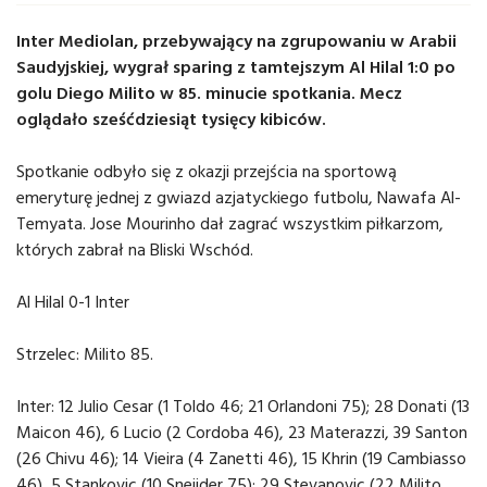
Inter Mediolan, przebywający na zgrupowaniu w Arabii
Saudyjskiej, wygrał sparing z tamtejszym Al Hilal 1:0 po
golu Diego Milito w 85. minucie spotkania. Mecz
oglądało sześćdziesiąt tysięcy kibiców.
Spotkanie odbyło się z okazji przejścia na sportową
emeryturę jednej z gwiazd azjatyckiego futbolu, Nawafa Al-
Temyata. Jose Mourinho dał zagrać wszystkim piłkarzom,
których zabrał na Bliski Wschód.
Al Hilal 0-1 Inter
Strzelec: Milito 85.
Inter: 12 Julio Cesar (1 Toldo 46; 21 Orlandoni 75); 28 Donati (13
Maicon 46), 6 Lucio (2 Cordoba 46), 23 Materazzi, 39 Santon
(26 Chivu 46); 14 Vieira (4 Zanetti 46), 15 Khrin (19 Cambiasso
46), 5 Stankovic (10 Sneijder 75); 29 Stevanovic (22 Milito