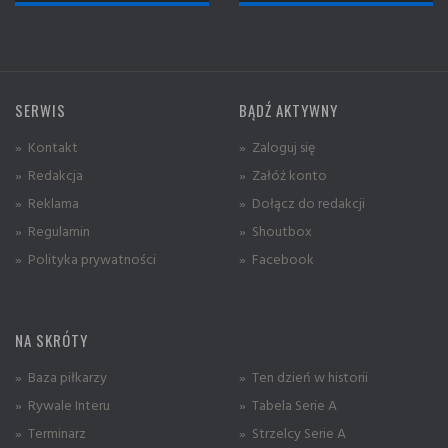
SERWIS
BĄDŹ AKTYWNY
» Kontakt
» Zaloguj się
» Redakcja
» Załóż konto
» Reklama
» Dołącz do redakcji
» Regulamin
» Shoutbox
» Polityka prywatności
» Facebook
NA SKRÓTY
» Baza piłkarzy
» Ten dzień w historii
» Rywale Interu
» Tabela Serie A
» Terminarz
» Strzelcy Serie A