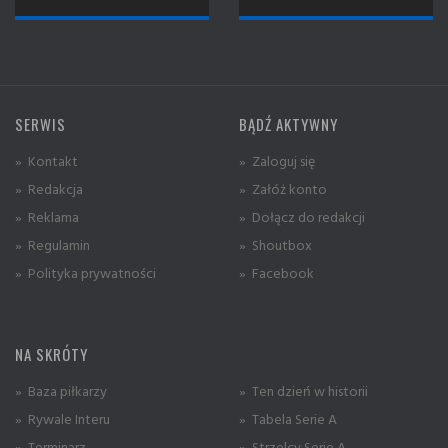
SERWIS
BĄDŹ AKTYWNY
» Kontakt
» Zaloguj się
» Redakcja
» Załóż konto
» Reklama
» Dołącz do redakcji
» Regulamin
» Shoutbox
» Polityka prywatności
» Facebook
NA SKRÓTY
» Baza piłkarzy
» Ten dzień w historii
» Rywale Interu
» Tabela Serie A
» Terminarz
» Strzelcy Serie A