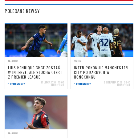
POLECANE NEWSY
TRANSFERY
OGÓLNA
LUIS HENRIQUE CHCE ZOSTAĆ
INTER POKONUJE MANCHESTER
W INTERZE, ALE SŁUCHA OFERT
CITY PO KARNYCH W
Z PREMIER LEAGUE
HONGKONGU
11 LIPCA 2026 | 10:03
2 SIERPNIA 2026 | 02:45
0 KOMENTARZY
0 KOMENTARZY
NERIOCORSI
NERIOCORSI
TRANSFERY