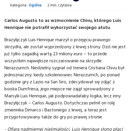
Kategoria:
Ogólna
2 min. czytania
Carlos Augusto to as wzmocnienie Chivu, którego Luis
Henrique nie potrafił wykorzystać swojego atutu.
Brazylijczyk Luis Henrique marzył o przejęciu prawego
skrzydła, ale został wyprzedzony z lewej strony. Dziś nie jest
już tylko zagadką wartą 23 miliony euro – to przede
wszystkim największe rozczarowanie na skrzydle
Nerazzurrich. Niedzielny sygnał od trenera Cristiana Chivu był
jednoznaczny: kiedy szkoleniowiec Nerazzurrich, po ponad
godzinie gry z Lazio na San Siro, zdecydował się zdjąć z
boiska Dumfriesa, jego miejsce nie zajął sprowadzony z
Marsylii Luis Henrique, jak podpowiadałaby logika, lecz inny
Brazylijczyk – Carlos Augusto. Dotychczas pełnił on rolę
zmiennika Dimarco i Bastoniego z lewej, a teraz jest
przygotowywany także do gry po prawej stronie.
- Ofiara nadmiernej nieśmiałości, Luis Henrique słono płaci