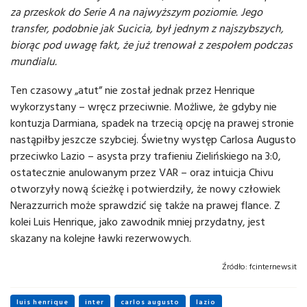
za przeskok do Serie A na najwyższym poziomie. Jego
transfer, podobnie jak Sucicia, był jednym z najszybszych,
biorąc pod uwagę fakt, że już trenował z zespołem podczas
mundialu.
Ten czasowy „atut” nie został jednak przez Henrique
wykorzystany – wręcz przeciwnie. Możliwe, że gdyby nie
kontuzja Darmiana, spadek na trzecią opcję na prawej stronie
nastąpiłby jeszcze szybciej. Świetny występ Carlosa Augusto
przeciwko Lazio – asysta przy trafieniu Zielińskiego na 3:0,
ostatecznie anulowanym przez VAR – oraz intuicja Chivu
otworzyły nową ścieżkę i potwierdziły, że nowy człowiek
Nerazzurrich może sprawdzić się także na prawej flance. Z
kolei Luis Henrique, jako zawodnik mniej przydatny, jest
skazany na kolejne ławki rezerwowych.
Źródło:
fcinternews.it
luis henrique
inter
carlos augusto
lazio