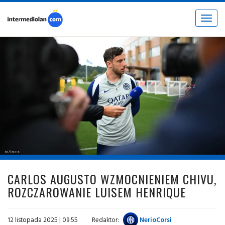
Toggle
navigat
fot. © Inter.it
CARLOS AUGUSTO WZMOCNIENIEM CHIVU,
ROZCZAROWANIE LUISEM HENRIQUE
12 listopada 2025 | 09:55
Redaktor:
NerioCorsi