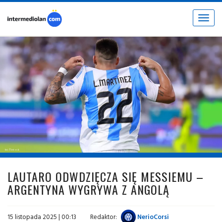
Toggle
navigat
fot. © inter.it
LAUTARO ODWDZIĘCZA SIĘ MESSIEMU –
ARGENTYNA WYGRYWA Z ANGOLĄ
15 listopada 2025 | 00:13
Redaktor:
NerioCorsi