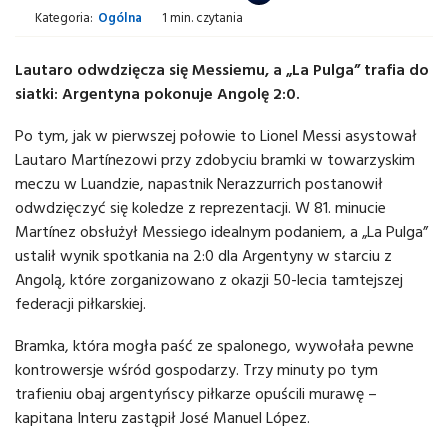
Kategoria:
Ogólna
1 min. czytania
Lautaro odwdzięcza się Messiemu, a „La Pulga” trafia do
siatki: Argentyna pokonuje Angolę 2:0.
Po tym, jak w pierwszej połowie to Lionel Messi asystował
Lautaro Martínezowi przy zdobyciu bramki w towarzyskim
meczu w Luandzie, napastnik Nerazzurrich postanowił
odwdzięczyć się koledze z reprezentacji. W 81. minucie
Martínez obsłużył Messiego idealnym podaniem, a „La Pulga”
ustalił wynik spotkania na 2:0 dla Argentyny w starciu z
Angolą, które zorganizowano z okazji 50-lecia tamtejszej
federacji piłkarskiej.
Bramka, która mogła paść ze spalonego, wywołała pewne
kontrowersje wśród gospodarzy. Trzy minuty po tym
trafieniu obaj argentyńscy piłkarze opuścili murawę –
kapitana Interu zastąpił José Manuel López.