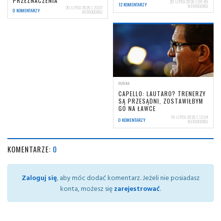
PRZEZNACZENIA
20 LIPCA 2026 | 00:49
12 KOMENTARZY
NERIOCORSI
20 LIPCA 2026 | 23:07
0 KOMENTARZY
NERIOCORSI
OGÓLNA
CAPELLO: LAUTARO? TRENERZY
SĄ PRZESĄDNI, ZOSTAWIŁBYM
GO NA ŁAWCE
19 LIPCA 2026 | 12:04
0 KOMENTARZY
NERIOCORSI
KOMENTARZE:
0
Zaloguj się
, aby móc dodać komentarz. Jeżeli nie posiadasz
konta, możesz się
zarejestrować
.