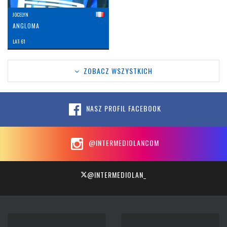
JOCELYN
ANGLOMA
LAT: 61
ZOBACZ WSZYSTKICH
NASZ PROFIL FACEBOOK
@INTERMEDIOLANCOM
@INTERMEDIOLAN_