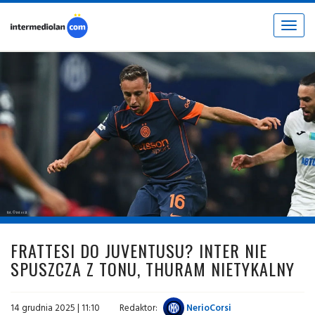
Toggle
navigat
fot. © inter.it
FRATTESI DO JUVENTUSU? INTER NIE
SPUSZCZA Z TONU, THURAM NIETYKALNY
14 grudnia 2025 | 11:10
Redaktor:
NerioCorsi