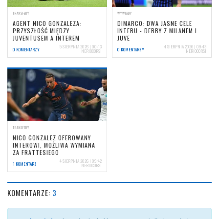
TRANSFERY
WYWIADY
AGENT NICO GONZALEZA:
DIMARCO: DWA JASNE CELE
PRZYSZŁOŚĆ MIĘDZY
INTERU - DERBY Z MILANEM I
JUVENTUSEM A INTEREM
JUVE
5 SIERPNIA 2026 | 00:13
4 SIERPNIA 2026 | 09:43
0 KOMENTARZY
0 KOMENTARZY
NERIOCORSI
NERIOCORSI
TRANSFERY
NICO GONZALEZ OFEROWANY
INTEROWI, MOŻLIWA WYMIANA
ZA FRATTESIEGO
4 SIERPNIA 2026 | 09:42
1 KOMENTARZ
NERIOCORSI
KOMENTARZE:
3