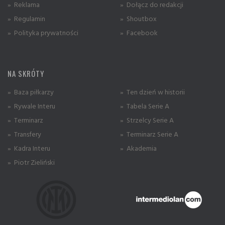
» Reklama
» Dołącz do redakcji
» Regulamin
» Shoutbox
» Polityka prywatności
» Facebook
NA SKRÓTY
» Baza piłkarzy
» Ten dzień w historii
» Rywale Interu
» Tabela Serie A
» Terminarz
» Strzelcy Serie A
» Transfery
» Terminarz Serie A
» Kadra Interu
» Akademia
» Piotr Zieliński