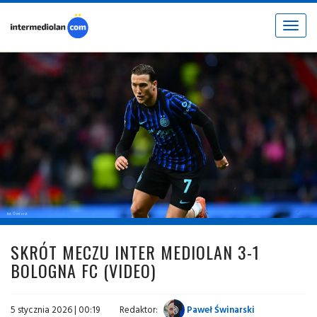
Toggle
navigat
fot. © inter.it
SKRÓT MECZU INTER MEDIOLAN 3-1
BOLOGNA FC (VIDEO)
5 stycznia 2026 | 00:19
Redaktor:
Paweł Świnarski