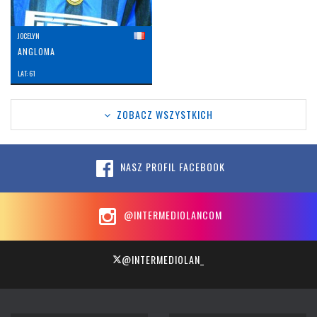
JOCELYN
ANGLOMA
LAT: 61
ZOBACZ WSZYSTKICH
NASZ PROFIL FACEBOOK
@INTERMEDIOLANCOM
@INTERMEDIOLAN_