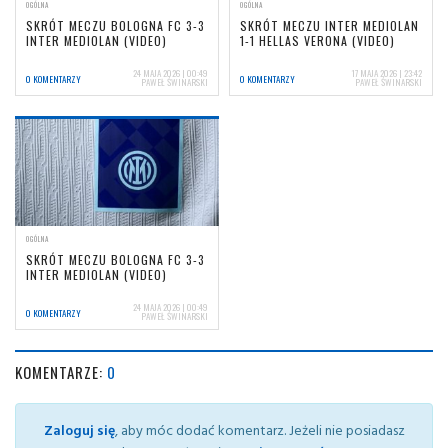
OGÓLNA
OGÓLNA
SKRÓT MECZU BOLOGNA FC 3-3
SKRÓT MECZU INTER MEDIOLAN
INTER MEDIOLAN (VIDEO)
1-1 HELLAS VERONA (VIDEO)
24 MAJA 2026 | 00:49
17 MAJA 2026 | 23:42
0 KOMENTARZY
0 KOMENTARZY
PAWEŁ ŚWINARSKI
PAWEŁ ŚWINARSKI
OGÓLNA
SKRÓT MECZU BOLOGNA FC 3-3
INTER MEDIOLAN (VIDEO)
24 MAJA 2026 | 00:49
0 KOMENTARZY
PAWEŁ ŚWINARSKI
KOMENTARZE:
0
Zaloguj się
, aby móc dodać komentarz. Jeżeli nie posiadasz