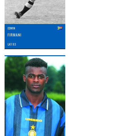
EDWIN
FIRMANI
LAT: 93