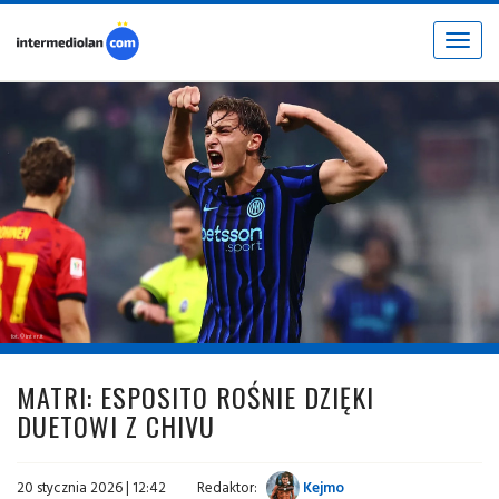
Toggle
navigat
fot. © inter.it
MATRI: ESPOSITO ROŚNIE DZIĘKI
DUETOWI Z CHIVU
20 stycznia 2026 | 12:42
Redaktor:
Kejmo