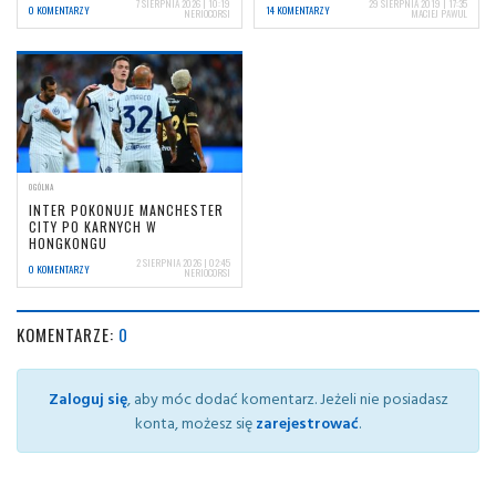
7 SIERPNIA 2026 | 10:19
29 SIERPNIA 2019 | 17:35
0 KOMENTARZY
14 KOMENTARZY
NERIOCORSI
MACIEJ PAWUL
OGÓLNA
INTER POKONUJE MANCHESTER
CITY PO KARNYCH W
HONGKONGU
2 SIERPNIA 2026 | 02:45
0 KOMENTARZY
NERIOCORSI
KOMENTARZE:
0
Zaloguj się
, aby móc dodać komentarz. Jeżeli nie posiadasz
konta, możesz się
zarejestrować
.