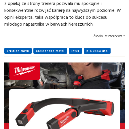
z opieką ze strony trenera pozwala mu spokojnie i
konsekwentnie rozwijać karierę na najwyższym poziomie. W
opinii eksperta, taka współpraca to klucz do sukcesu
młodego napastnika w barwach Nerazzurrich.
Źródło:
fcinternews.it
cristian chivu
alessandro matri
inter
pio esposito