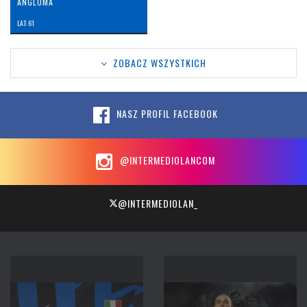
ANGLOMA
LAT: 61
ZOBACZ WSZYSTKICH
NASZ PROFIL FACEBOOK
@INTERMEDIOLANCOM
@INTERMEDIOLAN_