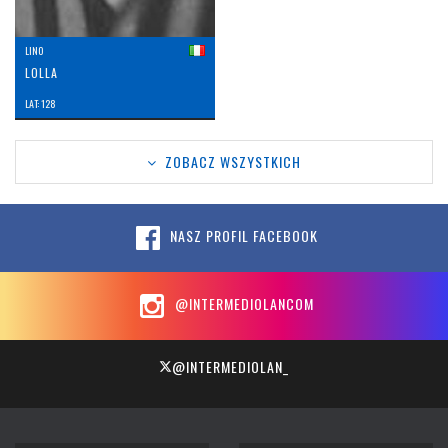
LINO
LOLLA
LAT: 128
ZOBACZ WSZYSTKICH
NASZ PROFIL FACEBOOK
@INTERMEDIOLANCOM
@INTERMEDIOLAN_