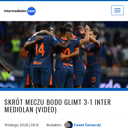
Toggle
navigat
fot. © inter.it
SKRÓT MECZU BODO GLIMT 3-1 INTER
MEDIOLAN (VIDEO)
19 lutego 2026 | 09:13
Redaktor:
Paweł Świnarski