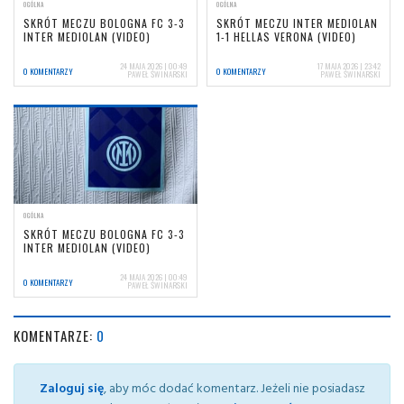
OGÓLNA
OGÓLNA
SKRÓT MECZU BOLOGNA FC 3-3
SKRÓT MECZU INTER MEDIOLAN
INTER MEDIOLAN (VIDEO)
1-1 HELLAS VERONA (VIDEO)
24 MAJA 2026 | 00:49
17 MAJA 2026 | 23:42
0 KOMENTARZY
0 KOMENTARZY
PAWEŁ ŚWINARSKI
PAWEŁ ŚWINARSKI
OGÓLNA
SKRÓT MECZU BOLOGNA FC 3-3
INTER MEDIOLAN (VIDEO)
24 MAJA 2026 | 00:49
0 KOMENTARZY
PAWEŁ ŚWINARSKI
KOMENTARZE:
0
Zaloguj się
, aby móc dodać komentarz. Jeżeli nie posiadasz