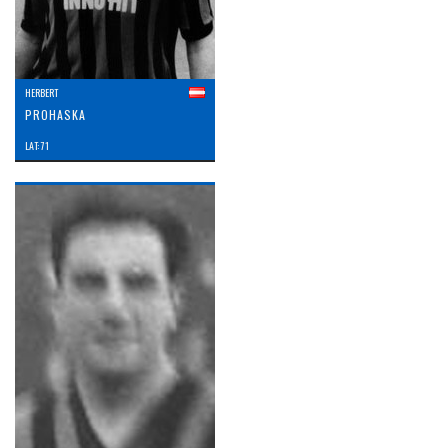
HERBERT
PROHASKA
LAT: 71