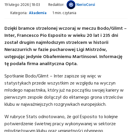
19 lutego 2026 | 18:03
Redaktor:
NerioCorsi
Kategoria:
Akademia
1 min. czytania
Dzięki bramce strzelonej wczoraj w meczu Bodo/Glimt –
Inter, Francesco Pio Esposito w wieku 20 lat i 235 dni
został drugim najmłodszym strzelcem w historii
Nerazzurrich w fazie pucharowej Ligi Mistrzów,
ustępując jedynie Obafemiemu Martinsowi. Informację
tę podała firma analityczna Opta.
Spotkanie Bodo/Glimt – Inter zapisze się więc w
statystykach przede wszystkim ze względu na wyczyn
młodego napastnika, który już na początku swojej kariery w
pierwszym zespole dołączył do elitarnego grona strzelców
klubu w najważniejszych rozgrywkach europejskich.
W rubryce Stats odnotowano, że gol Esposito to kolejne
potwierdzenie świetnej pracy wykonywanej w sektorze
młodzieżowym klubu oraz umiejętności płynnego