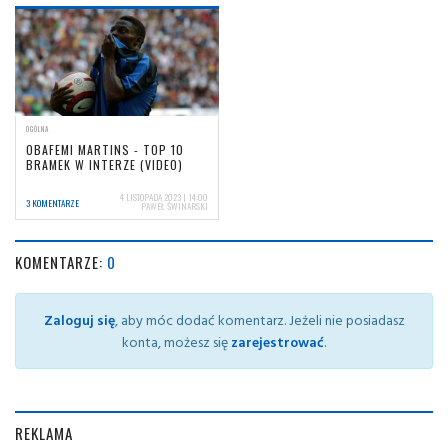
OGÓLNA
OBAFEMI MARTINS - TOP 10
BRAMEK W INTERZE (VIDEO)
4 LISTOPADA 2023 | 14:00
3 KOMENTARZE
PAWEŁ ŚWINARSKI
KOMENTARZE:
0
Zaloguj się
, aby móc dodać komentarz. Jeżeli nie posiadasz
konta, możesz się
zarejestrować
.
REKLAMA