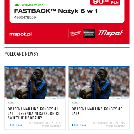
POLECANE NEWSY
OGÓLNA
OGÓLNA
OBAFEMI MARTINS KOŃCZY 41
OBAFEMI MARTINS KOŃCZY 40
LAT – LEGENDA NERAZZURRICH
LAT!
ŚWIĘTUJE URODZINY
28 PAŹDZIERNIKA 2025 | 10:00
28 PAŹDZIERNIKA 2024 | 09:59
3 KOMENTARZE
1 KOMENTARZ
PAWEŁ ŚWINARSKI
PAWEŁ ŚWINARSKI