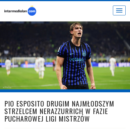
Toggle
navigat
fot. © inter.it
PIO ESPOSITO DRUGIM NAJMŁODSZYM
STRZELCEM NERAZZURRICH W FAZIE
PUCHAROWEJ LIGI MISTRZÓW