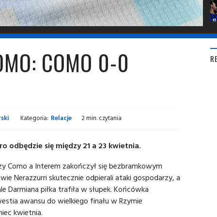
OMO: COMO 0-0
R
ski
Kategoria:
Relacje
2 min. czytania
ro odbędzie się między 21 a 23 kwietnia.
dzy Como a Interem zakończył się bezbramkowym
wie Nerazzurri skutecznie odpierali ataki gospodarzy, a
zale Darmiana piłka trafiła w słupek. Końcówka
westia awansu do wielkiego finału w Rzymie
iec kwietnia.