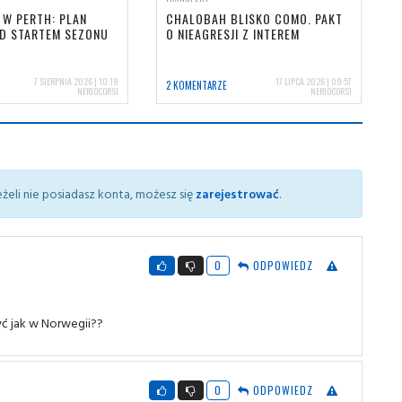
 W PERTH: PLAN
CHALOBAH BLISKO COMO. PAKT
ED STARTEM SEZONU
O NIEAGRESJI Z INTEREM
7 SIERPNIA 2026 | 10:19
17 LIPCA 2026 | 09:57
2 KOMENTARZE
NERIOCORSI
NERIOCORSI
żeli nie posiadasz konta, możesz się
zarejestrować
.
0
ODPOWIEDZ
yć jak w Norwegii??
0
ODPOWIEDZ