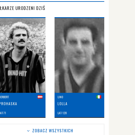
IŁKARZE URODZENI DZIŚ
HERBERT
LINO
PROHASKA
LOLLA
AT: 71
LAT: 128
ZOBACZ WSZYSTKICH