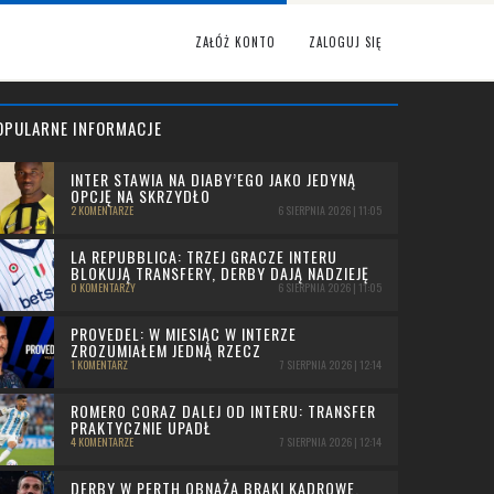
ZAŁÓŻ KONTO
ZALOGUJ SIĘ
OPULARNE INFORMACJE
INTER STAWIA NA DIABY’EGO JAKO JEDYNĄ
OPCJĘ NA SKRZYDŁO
2 KOMENTARZE
6 SIERPNIA 2026 | 11:05
LA REPUBBLICA: TRZEJ GRACZE INTERU
BLOKUJĄ TRANSFERY, DERBY DAJĄ NADZIEJĘ
0 KOMENTARZY
6 SIERPNIA 2026 | 11:05
PROVEDEL: W MIESIĄC W INTERZE
ZROZUMIAŁEM JEDNĄ RZECZ
1 KOMENTARZ
7 SIERPNIA 2026 | 12:14
ROMERO CORAZ DALEJ OD INTERU: TRANSFER
PRAKTYCZNIE UPADŁ
4 KOMENTARZE
7 SIERPNIA 2026 | 12:14
DERBY W PERTH OBNAŻA BRAKI KADROWE.