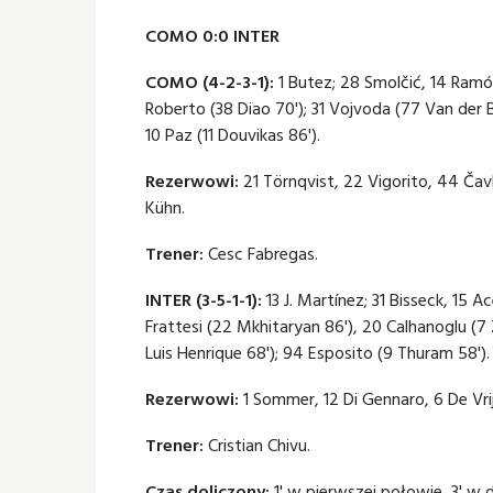
COMO 0:0 INTER
COMO (4-2-3-1):
1 Butez; 28 Smolčić, 14 Ramón,
Roberto (38 Diao 70'); 31 Vojvoda (77 Van der 
10 Paz (11 Douvikas 86').
Rezerwowi:
21 Törnqvist, 22 Vigorito, 44 Čavl
Kühn.
Trener:
Cesc Fabregas.
INTER (3-5-1-1):
13 J. Martínez; 31 Bisseck, 15 A
Frattesi (22 Mkhitaryan 86'), 20 Calhanoglu (7 Zi
Luis Henrique 68'); 94 Esposito (9 Thuram 58').
Rezerwowi:
1 Sommer, 12 Di Gennaro, 6 De Vrij,
Trener:
Cristian Chivu.
Czas doliczony:
1' w pierwszej połowie, 3' w d