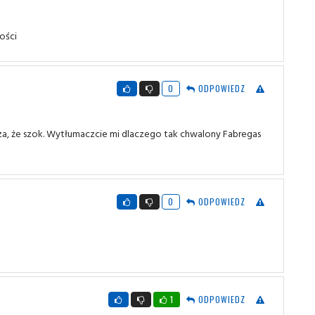
ności
0
ODPOWIEDZ
za, że szok. Wytłumaczcie mi dlaczego tak chwalony Fabregas
0
ODPOWIEDZ
1
ODPOWIEDZ