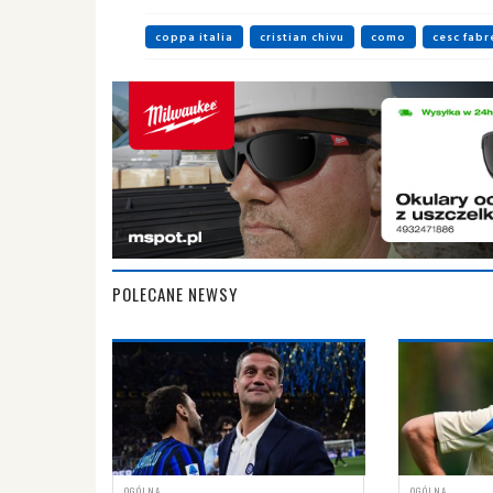
coppa italia
cristian chivu
como
cesc fabr
POLECANE NEWSY
OGÓLNA
OGÓLNA