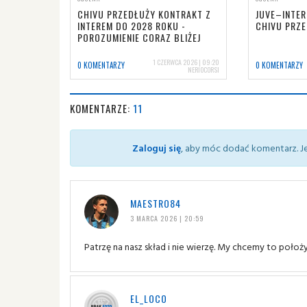
CHIVU PRZEDŁUŻY KONTRAKT Z
JUVE–INTER
INTEREM DO 2028 ROKU -
CHIVU PRZ
POROZUMIENIE CORAZ BLIŻEJ
1 CZERWCA 2026 | 09:20
0 KOMENTARZY
0 KOMENTARZY
NERIOCORSI
KOMENTARZE:
11
Zaloguj się
, aby móc dodać komentarz. Je
MAESTRO84
3 MARCA 2026 | 20:59
Patrzę na nasz skład i nie wierzę. My chcemy to położ
EL_LOCO