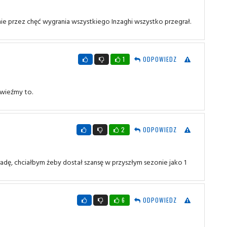
ie przez chęć wygrania wszystkiego Inzaghi wszystko przegrał.
1
ODPOWIEDZ
owieźmy to.
2
ODPOWIEDZ
adę, chciałbym żeby dostał szansę w przyszłym sezonie jako 1
6
ODPOWIEDZ