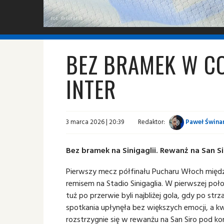
fot. © inter.it
BEZ BRAMEK W C
INTER
3 marca 2026 | 20:39
Redaktor:
Paweł Świnar
Bez bramek na Sinigaglii. Rewanż na San Si
Pierwszy mecz półfinału Pucharu Włoch mię
remisem na Stadio Sinigaglia. W pierwszej poło
tuż po przerwie byli najbliżej gola, gdy po str
spotkania upłynęła bez większych emocji, a k
rozstrzygnie się w rewanżu na San Siro pod kon