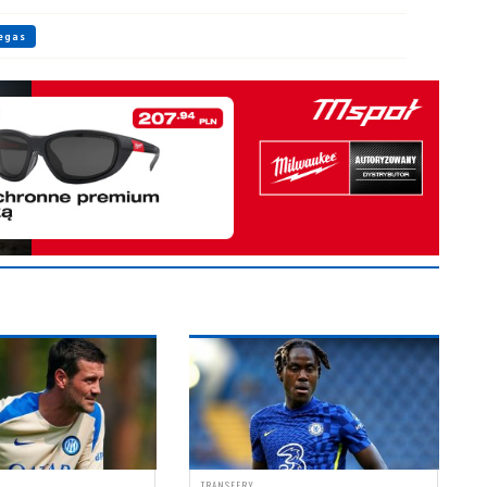
egas
TRANSFERY