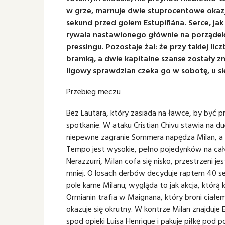
w grze, marnuje dwie stuprocentowe okazje
sekund przed golem Estupiñána. Serce, jak 
rywala nastawionego głównie na porządek
pressingu. Pozostaje żal: że przy takiej l
bramką, a dwie kapitalne szanse zostały zm
ligowy sprawdzian czeka go w sobotę, u si
Przebieg meczu
Bez Lautara, który zasiada na ławce, by być p
spotkanie. W ataku Cristian Chivu stawia na d
niepewne zagranie Sommera napędza Milan, a 
Tempo jest wysokie, pełno pojedynków na całej
Nerazzurri, Milan cofa się nisko, przestrzeni j
mniej. O losach derbów decyduje raptem 40 se
pole karne Milanu; wygląda to jak akcja, którą k
Ormianin trafia w Maignana, który broni ciałe
okazuje się okrutny. W kontrze Milan znajduje
spod opieki Luisa Henrique i pakuje piłkę pod