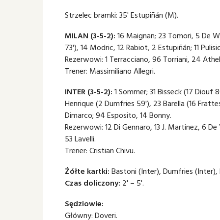
Strzelec bramki: 35' Estupiñán (M).
MILAN (3-5-2):
16 Maignan; 23 Tomori, 5 De Win
73'), 14 Modric, 12 Rabiot, 2 Estupiñán; 11 Pulisi
Rezerwowi: 1 Terracciano, 96 Torriani, 24 Athe
Trener: Massimiliano Allegri.
INTER (3-5-2):
1 Sommer; 31 Bisseck (17 Diouf 80
Henrique (2 Dumfries 59'), 23 Barella (16 Frattes
Dimarco; 94 Esposito, 14 Bonny.
Rezerwowi: 12 Di Gennaro, 13 J. Martinez, 6 De 
53 Lavelli.
Trener: Cristian Chivu.
Żółte kartki:
Bastoni (Inter), Dumfries (Inter),
Czas doliczony:
2' – 5'.
Sędziowie:
Główny: Doveri.