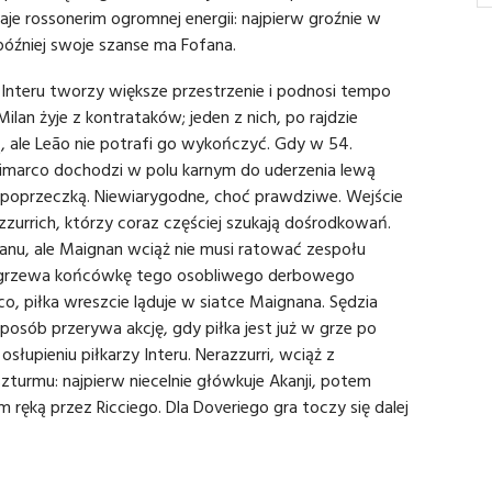
daje rossonerim ogromnej energii: najpierw groźnie w
później swoje szanse ma Fofana.
 Interu tworzy większe przestrzenie i podnosi tempo
lan żyje z kontrataków; jeden z nich, po rajdzie
ą, ale Leão nie potrafi go wykończyć. Gdy w 54.
 Dimarco dochodzi w polu karnym do uderzenia lewą
ad poprzeczką. Niewiarygodne, choć prawdziwe. Wejście
zurrich, którzy coraz częściej szukają dośrodkowań.
lanu, ale Maignan wciąż nie musi ratować zespołu
rozgrzewa końcówkę tego osobliwego derbowego
co, piłka wreszcie ląduje w siatce Maignana. Sędzia
osób przerywa akcję, gdy piłka jest już w grze po
słupieniu piłkarzy Interu. Nerazzurri, wciąż z
zturmu: najpierw niecelnie główkuje Akanji, potem
ręką przez Ricciego. Dla Doveriego gra toczy się dalej