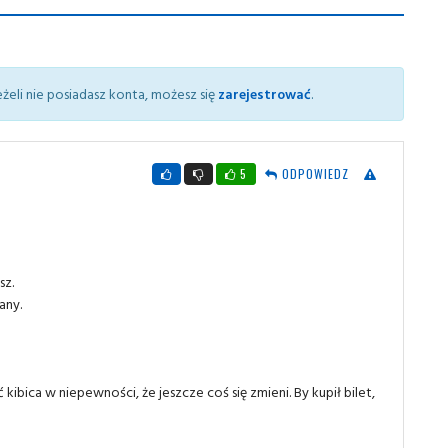
żeli nie posiadasz konta, możesz się
zarejestrować
.
5
ODPOWIEDZ
sz.
any.
ibica w niepewności, że jeszcze coś się zmieni. By kupił bilet,