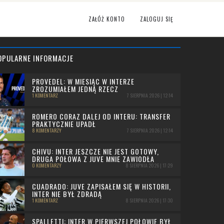
ZAŁÓŻ KONTO
ZALOGUJ SIĘ
OPULARNE INFORMACJE
PROVEDEL: W MIESIĄC W INTERZE
ZROZUMIAŁEM JEDNĄ RZECZ
1 KOMENTARZ
7 SIERPNIA 2026 | 12:14
ROMERO CORAZ DALEJ OD INTERU: TRANSFER
PRAKTYCZNIE UPADŁ
8 KOMENTARZY
7 SIERPNIA 2026 | 12:14
CHIVU: INTER JESZCZE NIE JEST GOTOWY,
DRUGA POŁOWA Z JUVE MNIE ZAWIODŁA
0 KOMENTARZY
8 SIERPNIA 2026 | 17:29
CUADRADO: JUVE ZAPISAŁEM SIĘ W HISTORII,
INTER NIE BYŁ ZDRADĄ
1 KOMENTARZ
8 SIERPNIA 2026 | 17:30
SPALLETTI: INTER W PIERWSZEJ POŁOWIE BYŁ