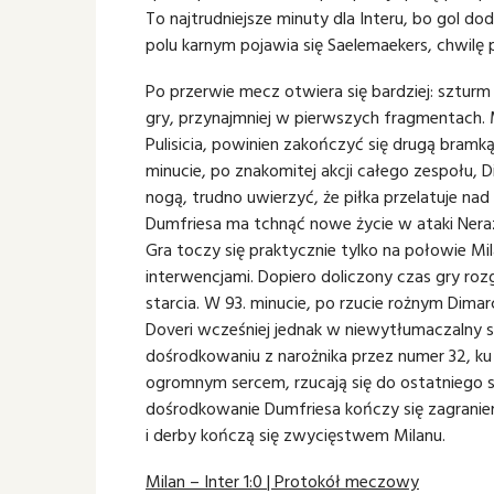
To najtrudniejsze minuty dla Interu, bo gol do
polu karnym pojawia się Saelemaekers, chwilę 
Po przerwie mecz otwiera się bardziej: szturm
gry, przynajmniej w pierwszych fragmentach. Mi
Pulisicia, powinien zakończyć się drugą bramk
minucie, po znakomitej akcji całego zespołu,
nogą, trudno uwierzyć, że piłka przelatuje n
Dumfriesa ma tchnąć nowe życie w ataki Neraz
Gra toczy się praktycznie tylko na połowie Mi
interwencjami. Dopiero doliczony czas gry 
starcia. W 93. minucie, po rzucie rożnym Dimar
Doveri wcześniej jednak w niewytłumaczalny sp
dośrodkowaniu z narożnika przez numer 32, ku o
ogromnym sercem, rzucają się do ostatniego s
dośrodkowanie Dumfriesa kończy się zagraniem 
i derby kończą się zwycięstwem Milanu.
Milan – Inter 1:0 | Protokół meczowy