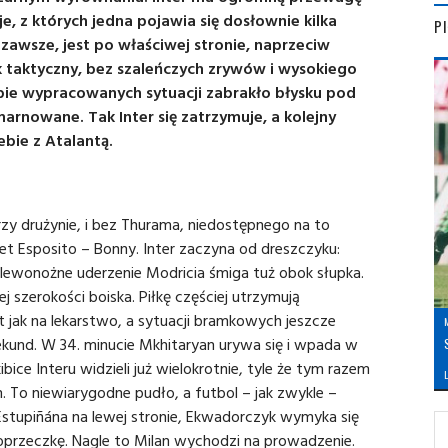
, z których jedna pojawia się dosłownie kilka
P
zawsze, jest po właściwej stronie, naprzeciw
 taktyczny, bez szaleńczych zrywów i wysokiego
iczbie wypracowanych sytuacji zabrakło błysku pod
arnowane. Tak Inter się zatrzymuje, a kolejny
ebie z Atalantą.
rzy drużynie, i bez Thurama, niedostępnego na to
uet Esposito – Bonny. Inter zaczyna od dreszczyku:
lewonożne uderzenie Modricia śmiga tuż obok słupka.
 szerokości boiska. Piłkę częściej utrzymują
est jak na lekarstwo, a sytuacji bramkowych jeszcze
kund. W 34. minucie Mkhitaryan urywa się i wpada w
ibice Interu widzieli już wielokrotnie, tyle że tym razem
L
m. To niewiarygodne pudło, a futbol – jak zwykle –
 Estupiñána na lewej stronie, Ekwadorczyk wymyka się
 poprzeczkę. Nagle to Milan wychodzi na prowadzenie.