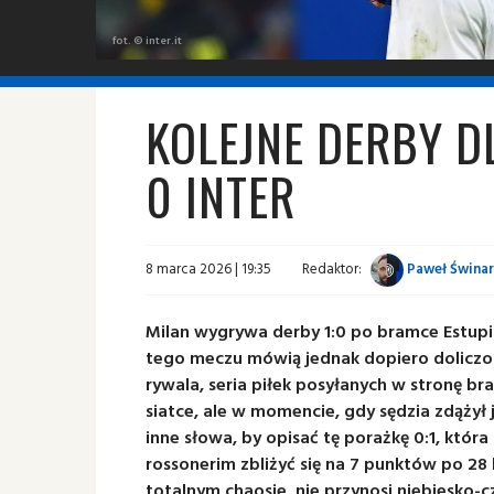
fot. © inter.it
KOLEJNE DERBY DL
0 INTER
8 marca 2026 | 19:35
Redaktor:
Paweł Świnar
Milan wygrywa derby 1:0 po bramce Estupi
tego meczu mówią jednak dopiero doliczo
rywala, seria piłek posyłanych w stronę br
siatce, ale w momencie, gdy sędzia zdążył
inne słowa, by opisać tę porażkę 0:1, któr
rossonerim zbliżyć się na 7 punktów po 28 
totalnym chaosie, nie przynosi niebiesko