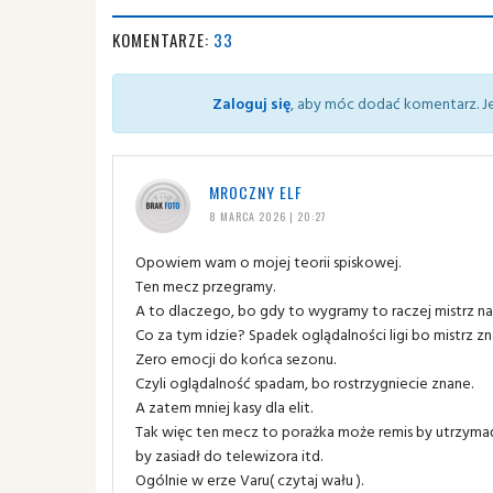
KOMENTARZE:
33
Zaloguj się
, aby móc dodać komentarz. Je
MROCZNY ELF
8 MARCA 2026 | 20:27
Opowiem wam o mojej teorii spiskowej.
Ten mecz przegramy.
A to dlaczego, bo gdy to wygramy to raczej mistrz na
Co za tym idzie? Spadek oglądalności ligi bo mistrz zn
Zero emocji do końca sezonu.
Czyli oglądalność spadam, bo rostrzygniecie znane.
A zatem mniej kasy dla elit.
Tak więc ten mecz to porażka może remis by utrzymać k
by zasiadł do telewizora itd.
Ogólnie w erze Varu( czytaj wału ).