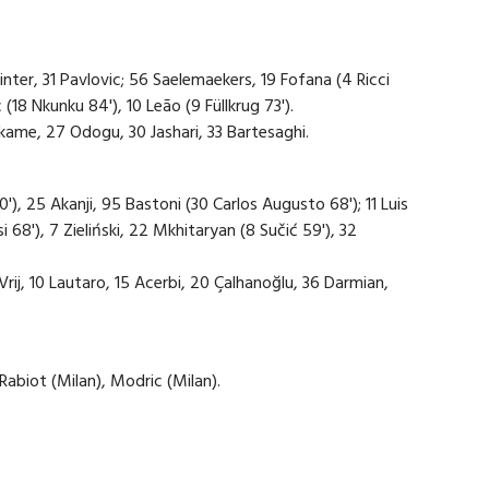
ter, 31 Pavlovic; 56 Saelemaekers, 19 Fofana (4 Ricci
c (18 Nkunku 84'), 10 Leão (9 Füllkrug 73').
kame, 27 Odogu, 30 Jashari, 33 Bartesaghi.
'), 25 Akanji, 95 Bastoni (30 Carlos Augusto 68'); 11 Luis
i 68'), 7 Zieliński, 22 Mkhitaryan (8 Sučić 59'), 32
Vrij, 10 Lautaro, 15 Acerbi, 20 Çalhanoğlu, 36 Darmian,
 Rabiot (Milan), Modric (Milan).