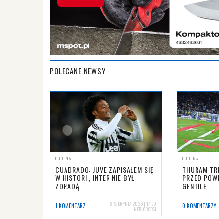
POLECANE NEWSY
OGÓLNA
OGÓLNA
CUADRADO: JUVE ZAPISAŁEM SIĘ
THURAM TRE
W HISTORII, INTER NIE BYŁ
PRZED POW
ZDRADĄ
GENTILE
8 SIERPNIA 2026 | 17:30
1 KOMENTARZ
0 KOMENTARZY
NERIOCORSI