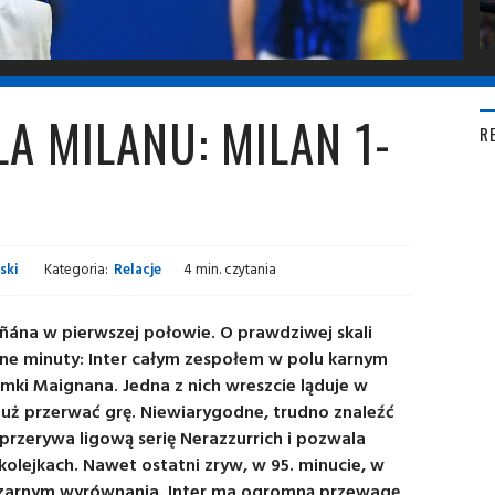
A MILANU: MILAN 1-
R
ski
Kategoria:
Relacje
4 min. czytania
ñána w pierwszej połowie. O prawdziwej skali
ne minuty: Inter całym zespołem w polu karnym
amki Maignana. Jedna z nich wreszcie ląduje w
 już przerwać grę. Niewiarygodne, trudno znaleźć
a przerywa ligową serię Nerazzurrich i pozwala
kolejkach. Nawet ostatni zryw, w 95. minucie, w
-czarnym wyrównania. Inter ma ogromną przewagę