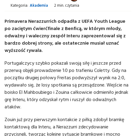
Kategoria:
Akademia
2 min. czytania
Primavera Nerazzurrich odpadła z UEFA Youth League
po zaciętym ćwierćfinale z Benficą, w którym młody,
odważny i waleczny zespół Interu zaprezentował się z
bardzo dobrej strony, ale ostatecznie musiał uznać
wyższość rywala.
Portugalczycy szybko pokazali swoją siłę i jeszcze przed
przerwą objęli prowadzenie 1:0 po trafieniu Coletty. Gdy na
początku drugiej połowy Freitas podwyższył wynik na 2:0,
wydawało się, że losy spotkania są przesądzone. Wejście na
boisko El Mahboubiego i Zouina całkowicie odmieniło jednak
grę Interu, który odzyskał rytm i ruszył do odważnych
ataków.
Zouin już przy pierwszym kontakcie z piłką zdobył bramkę
kontaktową dla Interu, a Nerazzurri zdecydowanie
przycisnęli, tworząc kolejne sytuacje bramkowe i mocno