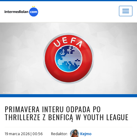
Toggle
navigat
fot. © uefa
PRIMAVERA INTERU ODPADA PO
THRILLERZE Z BENFICĄ W YOUTH LEAGUE
19 marca 2026 | 00:56
Redaktor:
Kejmo