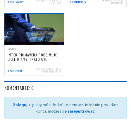
19 CZERWCA 2026 | 13:14
18 MAJA 2026 | 12:49
0 KOMENTARZY
0 KOMENTARZY
NERIOCORSI
NERIOCORSI
AKADEMIA
INTER PRIMAVERA PODEJMUJE
LILLE W 1/16 FINAŁU UYL
21 GRUDNIA 2024 | 10:14
0 KOMENTARZY
PAWEŁ ŚWINARSKI
KOMENTARZE:
0
Zaloguj się
, aby móc dodać komentarz. Jeżeli nie posiadasz
konta, możesz się
zarejestrować
.