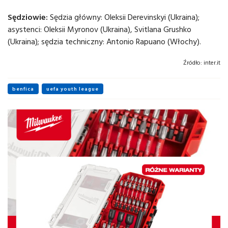
Sędziowie:
Sędzia główny: Oleksii Derevinskyi (Ukraina);
asystenci: Oleksii Myronov (Ukraina), Svitlana Grushko
(Ukraina); sędzia techniczny: Antonio Rapuano (Włochy).
Źródło:
inter.it
benfica
uefa youth league