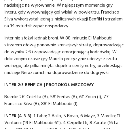
naciskając na wyrównanie. W najlepszym momencie gry
Interu, gdy wyrównujący gol wisiał w powietrzu, Francisco
Silva wykorzystał jedną z nielicznych okazji Benfiki i strzałem
na 3:1 ostudził zapał gospodarzy.
Inter nie złożył jednak broni. W 88. minucie El Mahboubi
strzałem głową ponownie zmniejszył straty, doprowadzając
do wyniku 2:3 i zapowiadając emocjonującą końcówkę. W
doliczonym czasie gry Marello precyzyjnie uderzył z rzutu
wolnego, ale piłka minęła słupek o centymetry, przekreślając
nadzieje Nerazzurrich na doprowadzenie do dogrywki.
INTER 2:3 BENFICA | PROTOKÓŁ MECZOWY
Bramki: 26' Coletta (B), 58' Freitas (B), 61' Zouin (I), 77'
Francisco Silva (B), 88' El Mahboubi (I).
INTER (4-3-3):
1 Taho; 2 Ballo, 5 Bovio, 6 Maye, 3 Marello; 11
Venturini (19 El Mahboubi 61'), 4 Cerpelletti, 8 Zarate (16 La