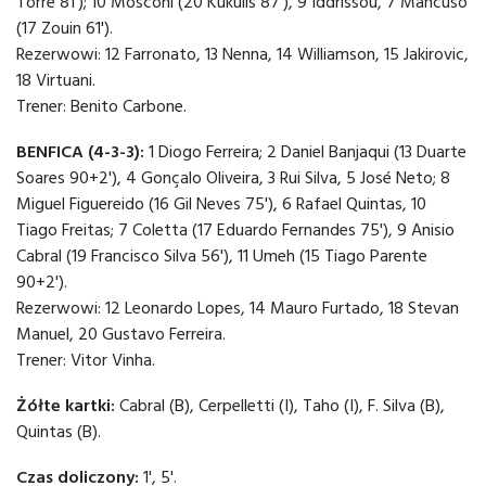
Torre 81'); 10 Mosconi (20 Kukulis 87'), 9 Iddrissou, 7 Mancuso
(17 Zouin 61').
Rezerwowi: 12 Farronato, 13 Nenna, 14 Williamson, 15 Jakirovic,
18 Virtuani.
Trener: Benito Carbone.
BENFICA (4-3-3):
1 Diogo Ferreira; 2 Daniel Banjaqui (13 Duarte
Soares 90+2'), 4 Gonçalo Oliveira, 3 Rui Silva, 5 José Neto; 8
Miguel Figuereido (16 Gil Neves 75'), 6 Rafael Quintas, 10
Tiago Freitas; 7 Coletta (17 Eduardo Fernandes 75'), 9 Anisio
Cabral (19 Francisco Silva 56'), 11 Umeh (15 Tiago Parente
90+2').
Rezerwowi: 12 Leonardo Lopes, 14 Mauro Furtado, 18 Stevan
Manuel, 20 Gustavo Ferreira.
Trener: Vitor Vinha.
Żółte kartki:
Cabral (B), Cerpelletti (I), Taho (I), F. Silva (B),
Quintas (B).
Czas doliczony:
1', 5'.