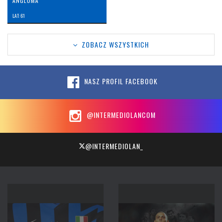
ANGLOMA
LAT: 61
ZOBACZ WSZYSTKICH
NASZ PROFIL FACEBOOK
@INTERMEDIOLANCOM
@INTERMEDIOLAN_