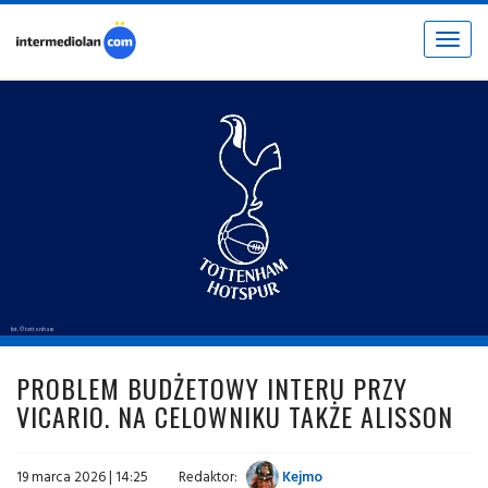
Toggle
navigat
fot. © tottenham
PROBLEM BUDŻETOWY INTERU PRZY
VICARIO. NA CELOWNIKU TAKŻE ALISSON
19 marca 2026 | 14:25
Redaktor:
Kejmo