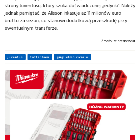
strony Juventusu, który szuka doświadczonej „jedynki”. Należy
jednak pamiętać, że Alisson inkasuje aż 11 milionów euro
brutto za sezon, co stanowi dodatkową przeszkodę przy
ewentualnym transferze.
Źródło:
fcinternews.it
juventus
tottenham
guglielmo vicario