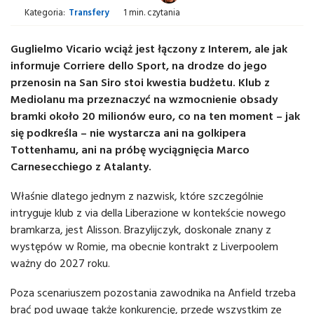
Kategoria:
Transfery
1 min. czytania
Guglielmo Vicario wciąż jest łączony z Interem, ale jak
informuje Corriere dello Sport, na drodze do jego
przenosin na San Siro stoi kwestia budżetu. Klub z
Mediolanu ma przeznaczyć na wzmocnienie obsady
bramki około 20 milionów euro, co na ten moment – jak
się podkreśla – nie wystarcza ani na golkipera
Tottenhamu, ani na próbę wyciągnięcia Marco
Carnesecchiego z Atalanty.
Właśnie dlatego jednym z nazwisk, które szczególnie
intryguje klub z via della Liberazione w kontekście nowego
bramkarza, jest Alisson. Brazylijczyk, doskonale znany z
występów w Romie, ma obecnie kontrakt z Liverpoolem
ważny do 2027 roku.
Poza scenariuszem pozostania zawodnika na Anfield trzeba
brać pod uwagę także konkurencję, przede wszystkim ze