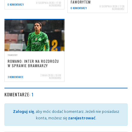
FAWORYTEM
8 SIERPNIA 2026 | 17:30
0 KOMENTARZY
NERIOCORSI
8 SIERPNIA 2026 | 17:26
0 KOMENTARZY
NERIOCORSI
TRANSFERY
ROMANO: INTER NA ROZDROŻU
W SPRAWIE BRAMKARZY
2 MAJA 2026 | 10:08
3 KOMENTARZE
NERIOCORSI
KOMENTARZE:
1
Zaloguj się
, aby móc dodać komentarz. Jeżeli nie posiadasz
konta, możesz się
zarejestrować
.