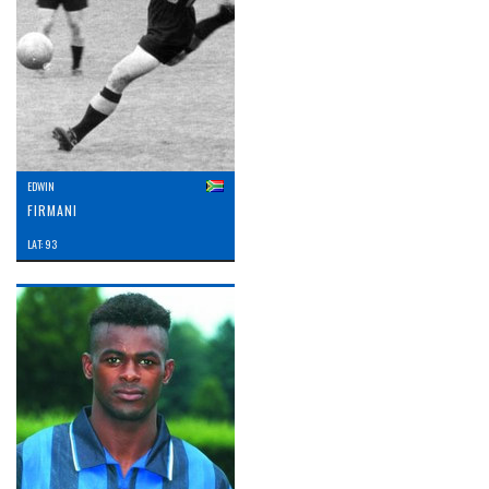
EDWIN
FIRMANI
LAT: 93