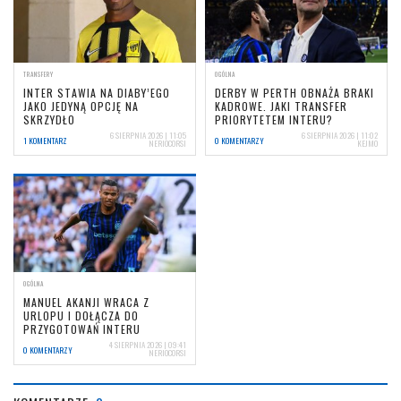
TRANSFERY
OGÓLNA
INTER STAWIA NA DIABY’EGO
DERBY W PERTH OBNAŻA BRAKI
JAKO JEDYNĄ OPCJĘ NA
KADROWE. JAKI TRANSFER
SKRZYDŁO
PRIORYTETEM INTERU?
6 SIERPNIA 2026 | 11:05
6 SIERPNIA 2026 | 11:02
1 KOMENTARZ
0 KOMENTARZY
NERIOCORSI
KEJMO
OGÓLNA
MANUEL AKANJI WRACA Z
URLOPU I DOŁĄCZA DO
PRZYGOTOWAŃ INTERU
4 SIERPNIA 2026 | 09:41
0 KOMENTARZY
NERIOCORSI