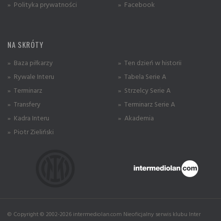
» Polityka prywatności
» Facebook
NA SKRÓTY
» Baza piłkarzy
» Ten dzień w historii
» Rywale Interu
» Tabela Serie A
» Terminarz
» Strzelcy Serie A
» Transfery
» Terminarz Serie A
» Kadra Interu
» Akademia
» Piotr Zieliński
© Copyright © 2002-2026 intermediolan.com Nieoficjalny serwis klubu Inter