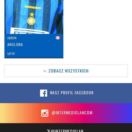
JOCELYN
ANGLOMA
LAT: 61
ZOBACZ WSZYSTKICH
NASZ PROFIL FACEBOOK
@INTERMEDIOLANCOM
@INTERMEDIOLAN_