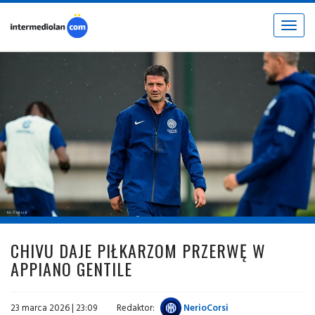
Toggle
navigat
fot. © inter.it
CHIVU DAJE PIŁKARZOM PRZERWĘ W
APPIANO GENTILE
23 marca 2026 | 23:09
Redaktor:
NerioCorsi