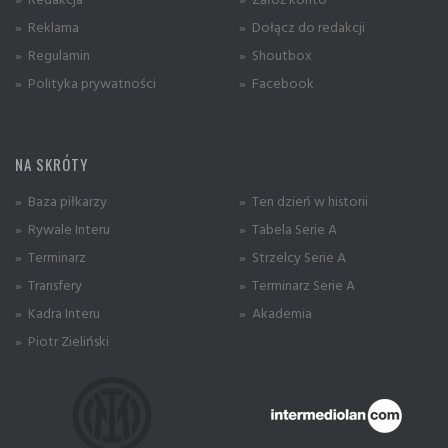
» Reklama
» Dołącz do redakcji
» Regulamin
» Shoutbox
» Polityka prywatności
» Facebook
NA SKRÓTY
» Baza piłkarzy
» Ten dzień w historii
» Rywale Interu
» Tabela Serie A
» Terminarz
» Strzelcy Serie A
» Transfery
» Terminarz Serie A
» Kadra Interu
» Akademia
» Piotr Zieliński