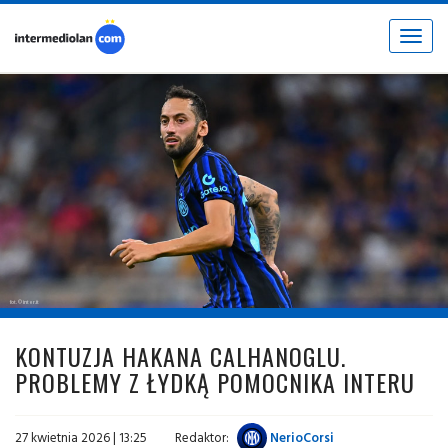
Toggle
navigat
fot. © inter.it
KONTUZJA HAKANA CALHANOGLU.
PROBLEMY Z ŁYDKĄ POMOCNIKA INTERU
27 kwietnia 2026 | 13:25
Redaktor:
NerioCorsi