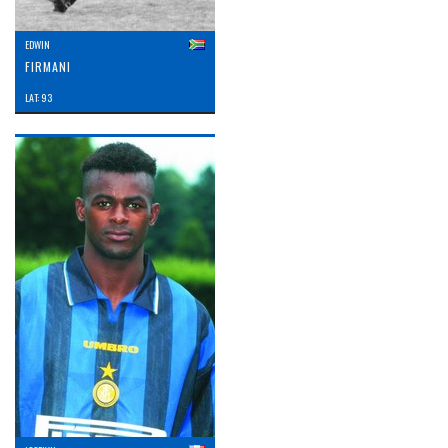
EDWIN
FIRMANI
LAT: 93