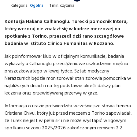
Kategoria:
Ogólna
1 min. czytania
Kontuzja Hakana Calhanoglu. Turecki pomocnik Interu,
który wczoraj nie znalazł się w kadrze meczowej na
spotkanie z Torino, przeszedł dziś rano szczegółowe
badania w Istituto Clinico Humanitas w Rozzano.
Jak poinformował klub w oficjalnym komunikacie, badania
wykazały u Calhanoglu przeciążeniowe uszkodzenie mięśnia
płaszczkowatego w lewej łydce. Sztab medyczny
Nerazzurrich będzie monitorował stan zdrowia pomocnika w
najbliższych dniach i na tej podstawie określi dalszy plan
leczenia oraz przewidywaną przerwę w grze.
Informacja o urazie potwierdziła wcześniejsze słowa trenera
Cristiana Chivu, który już przed meczem z Torino zapowiadał,
że Turek nie jest w pełni sił i nie może wystąpić w ligowym
spotkaniu sezonu 2025/2026 zakończonym remisem 2:2.