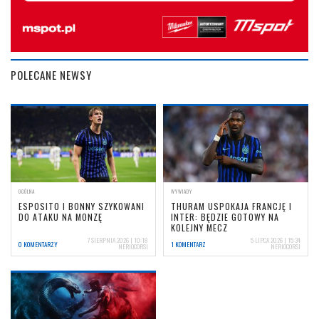
POLECANE NEWSY
OGÓLNA
WYWIADY
ESPOSITO I BONNY SZYKOWANI
THURAM USPOKAJA FRANCJĘ I
DO ATAKU NA MONZĘ
INTER: BĘDZIE GOTOWY NA
KOLEJNY MECZ
7 SIERPNIA 2026 | 10:18
5 LIPCA 2026 | 15:34
0 KOMENTARZY
1 KOMENTARZ
NERIOCORSI
NERIOCORSI