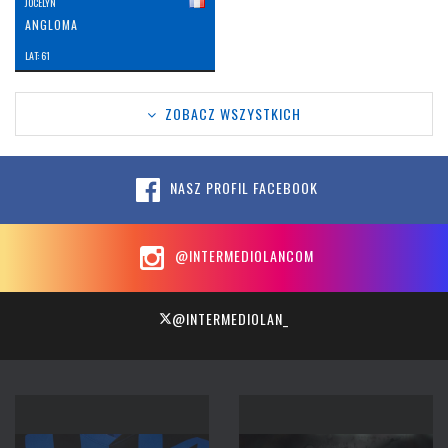
JOCELYN
ANGLOMA
LAT: 61
ZOBACZ WSZYSTKICH
NASZ PROFIL FACEBOOK
@INTERMEDIOLANCOM
@INTERMEDIOLAN_