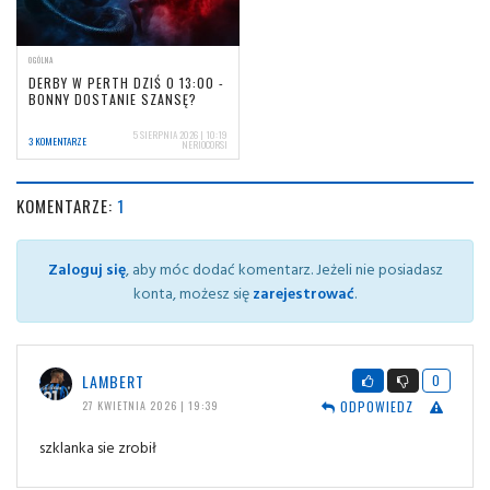
OGÓLNA
DERBY W PERTH DZIŚ O 13:00 -
BONNY DOSTANIE SZANSĘ?
5 SIERPNIA 2026 | 10:19
3 KOMENTARZE
NERIOCORSI
KOMENTARZE:
1
Zaloguj się
, aby móc dodać komentarz. Jeżeli nie posiadasz
konta, możesz się
zarejestrować
.
LAMBERT
0
ODPOWIEDZ
27 KWIETNIA 2026 | 19:39
szklanka sie zrobił