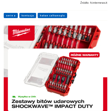
Źródło:
fcinternews.it
serie a
kontuzja
hakan calhanoglu