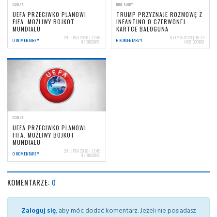
OGÓLNA
INNE KLUBY
UEFA PRZECIWKO PLANOWI
TRUMP PRZYZNAJE ROZMOWĘ Z
FIFA. MOŻLIWY BOJKOT
INFANTINO O CZERWONEJ
MUNDIALU
KARTCE BALOGUNA
29 LIPCA 2026 | 12:49
6 LIPCA 2026 | 18:13
0 KOMENTARZY
6 KOMENTARZY
NERIOCORSI
NERIOCORSI
OGÓLNA
UEFA PRZECIWKO PLANOWI
FIFA. MOŻLIWY BOJKOT
MUNDIALU
29 LIPCA 2026 | 12:49
0 KOMENTARZY
NERIOCORSI
KOMENTARZE:
0
Zaloguj się
, aby móc dodać komentarz. Jeżeli nie posiadasz