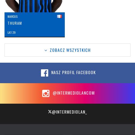
MARCUS
THURAM
LAT: 29
ZOBACZ WSZYSTKICH
NASZ PROFIL FACEBOOK
@INTERMEDIOLANCOM
@INTERMEDIOLAN_