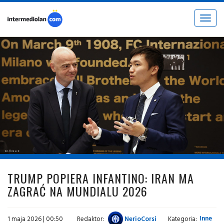
Toggle
navigat
fot. © inter.it
TRUMP POPIERA INFANTINO: IRAN MA
ZAGRAĆ NA MUNDIALU 2026
1 maja 2026 | 00:50
Redaktor:
NerioCorsi
Kategoria:
Inne