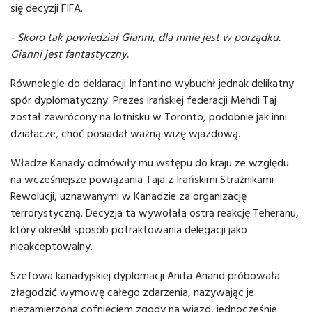
się decyzji FIFA.
- Skoro tak powiedział Gianni, dla mnie jest w porządku.
Gianni jest fantastyczny.
Równolegle do deklaracji Infantino wybuchł jednak delikatny
spór dyplomatyczny. Prezes irańskiej federacji Mehdi Taj
został zawrócony na lotnisku w Toronto, podobnie jak inni
działacze, choć posiadał ważną wizę wjazdową.
Władze Kanady odmówiły mu wstępu do kraju ze względu
na wcześniejsze powiązania Taja z Irańskimi Strażnikami
Rewolucji, uznawanymi w Kanadzie za organizację
terrorystyczną. Decyzja ta wywołała ostrą reakcję Teheranu,
który określił sposób potraktowania delegacji jako
nieakceptowalny.
Szefowa kanadyjskiej dyplomacji Anita Anand próbowała
złagodzić wymowę całego zdarzenia, nazywając je
niezamierzoną cofnięciem zgody na wjazd, jednocześnie