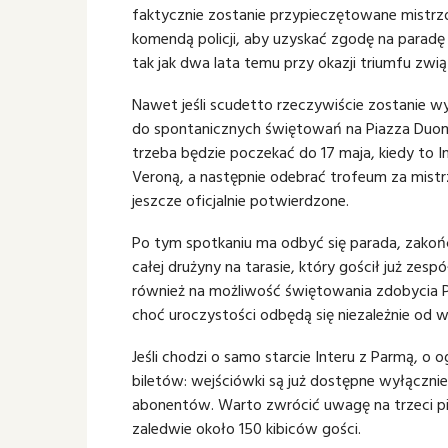
faktycznie zostanie przypieczętowane mistrzo
komendą policji, aby uzyskać zgodę na parad
tak jak dwa lata temu przy okazji triumfu zw
Nawet jeśli scudetto rzeczywiście zostanie wy
do spontanicznych świętowań na Piazza Duomo
trzeba będzie poczekać do 17 maja, kiedy to I
Veroną, a następnie odebrać trofeum za mist
jeszcze oficjalnie potwierdzone.
Po tym spotkaniu ma odbyć się parada, zakoń
całej drużyny na tarasie, który gościł już zesp
również na możliwość świętowania zdobycia P
choć uroczystości odbędą się niezależnie od 
Jeśli chodzi o samo starcie Interu z Parmą, 
biletów: wejściówki są już dostępne wyłączn
abonentów. Warto zwrócić uwagę na trzeci pier
zaledwie około 150 kibiców gości.