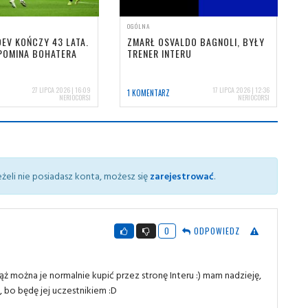
OGÓLNA
EV KOŃCZY 43 LATA.
ZMARŁ OSVALDO BAGNOLI, BYŁY
POMINA BOHATERA
TRENER INTERU
27 LIPCA 2026 | 16:09
17 LIPCA 2026 | 12:36
1 KOMENTARZ
NERIOCORSI
NERIOCORSI
żeli nie posiadasz konta, możesz się
zarejestrować
.
0
ODPOWIEDZ
ąż można je normalnie kupić przez stronę Interu :) mam nadzieję,
bo będę jej uczestnikiem :D