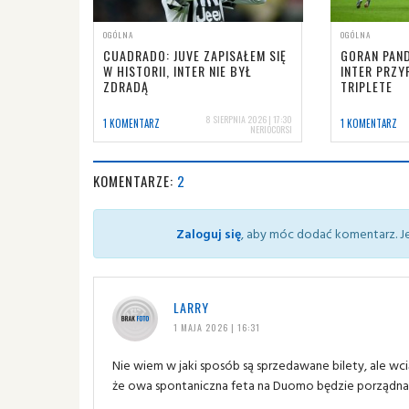
OGÓLNA
OGÓLNA
CUADRADO: JUVE ZAPISAŁEM SIĘ
GORAN PAND
W HISTORII, INTER NIE BYŁ
INTER PRZY
ZDRADĄ
TRIPLETE
8 SIERPNIA 2026 | 17:30
1 KOMENTARZ
1 KOMENTARZ
NERIOCORSI
KOMENTARZE:
2
Zaloguj się
, aby móc dodać komentarz. Je
LARRY
1 MAJA 2026 | 16:31
Nie wiem w jaki sposób są sprzedawane bilety, ale wci
że owa spontaniczna feta na Duomo będzie porządna, 