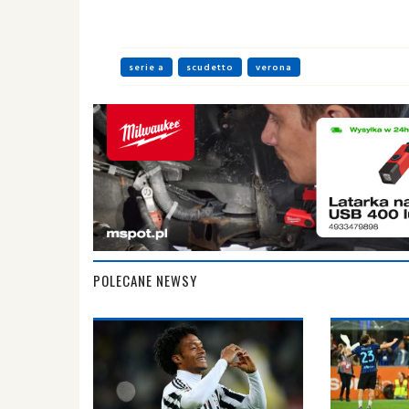
serie a
scudetto
verona
POLECANE NEWSY