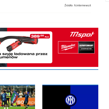
Źródło:
fcinternews.it