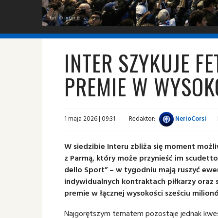
fot. © inter.it
INTER SZYKUJE FE
PREMIE W WYSOK
1 maja 2026 | 09:31
Redaktor:
NerioCorsi
W siedzibie Interu zbliża się moment możli
z Parmą, który może przynieść im scudetto,
dello Sport” – w tygodniu mają ruszyć ew
indywidualnych kontraktach piłkarzy ora
premie w łącznej wysokości sześciu milion
Najgorętszym tematem pozostaje jednak kwest