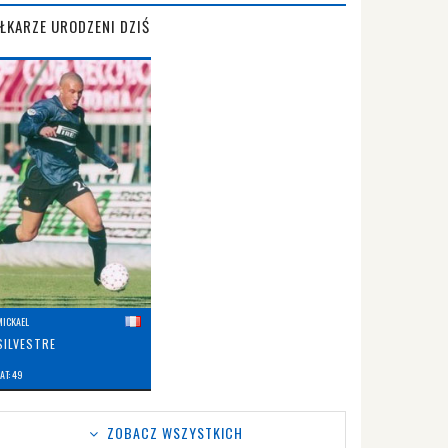
IŁKARZE URODZENI DZIŚ
MICKAEL
SILVESTRE
AT: 49
ZOBACZ WSZYSTKICH