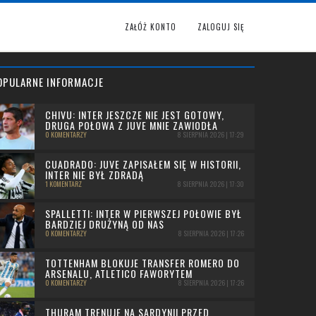
ZAŁÓŻ KONTO
ZALOGUJ SIĘ
OPULARNE INFORMACJE
CHIVU: INTER JESZCZE NIE JEST GOTOWY,
DRUGA POŁOWA Z JUVE MNIE ZAWIODŁA
0 KOMENTARZY
8 SIERPNIA 2026 | 17:29
CUADRADO: JUVE ZAPISAŁEM SIĘ W HISTORII,
INTER NIE BYŁ ZDRADĄ
1 KOMENTARZ
8 SIERPNIA 2026 | 17:30
SPALLETTI: INTER W PIERWSZEJ POŁOWIE BYŁ
BARDZIEJ DRUŻYNĄ OD NAS
0 KOMENTARZY
8 SIERPNIA 2026 | 17:26
TOTTENHAM BLOKUJE TRANSFER ROMERO DO
ARSENALU, ATLETICO FAWORYTEM
0 KOMENTARZY
8 SIERPNIA 2026 | 17:26
THURAM TRENUJE NA SARDYNII PRZED