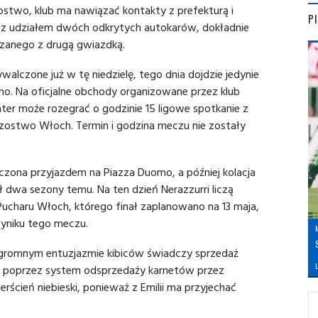
stwo, klub ma nawiązać kontakty z prefekturą i
P
ę z udziałem dwóch odkrytych autokarów, dokładnie
iązanego z drugą gwiazdką.
walczone już w tę niedzielę, tego dnia dojdzie jedynie
. Na oficjalne obchody organizowane przez klub
nter może rozegrać o godzinie 15 ligowe spotkanie z
rzostwo Włoch. Termin i godzina meczu nie zostały
czona przyjazdem na Piazza Duomo, a później kolacja
ół dwa sezony temu. Na ten dzień Nerazzurri liczą
ucharu Włoch, którego finał zaplanowano na 13 maja,
wyniku tego meczu.
o ogromnym entuzjazmie kibiców świadczy sprzedaż
L
ie poprzez system odsprzedaży karnetów przez
ścień niebieski, ponieważ z Emilii ma przyjechać