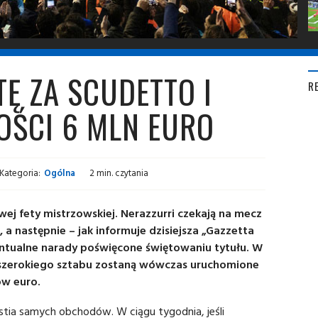
TĘ ZA SCUDETTO I
R
OŚCI 6 MLN EURO
Kategoria:
Ogólna
2 min. czytania
wej fety mistrzowskiej. Nerazzurri czekają na mecz
 a następnie – jak informuje dzisiejsza „Gazzetta
entualne narady poświęcone świętowaniu tytułu. W
z szerokiego sztabu zostaną wówczas uruchomione
ów euro.
ia samych obchodów. W ciągu tygodnia, jeśli