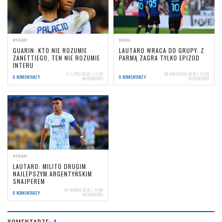
WYWIADY
OGÓLNA
GUARIN: KTO NIE ROZUMIE
LAUTARO WRACA DO GRUPY. Z
ZANETTIEGO, TEN NIE ROZUMIE
PARMĄ ZAGRA TYLKO EPIZOD
INTERU
11 LIPCA 2026 | 11:19
28 KWIETNIA 2026 | 11:05
0 KOMENTARZY
0 KOMENTARZY
NERIOCORSI
NERIOCORSI
WYWIADY
LAUTARO: MILITO DRUGIM
NAJLEPSZYM ARGENTYŃSKIM
SNAJPEREM
19 MARCA 2026 | 17:40
0 KOMENTARZY
NERIOCORSI
KOMENTARZE:
4