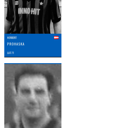
HERBERT
PROHASKA
LAT: 71