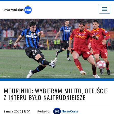
Toggle
navigat
fot. © inter.it
MOURINHO: WYBIERAM MILITO, ODEJŚCIE
Z INTERU BYŁO NAJTRUDNIEJSZE
9 maja 2026 | 13:51
Redaktor:
NerioCorsi