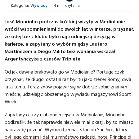
Kategoria:
Wywiady
4 min. czytania
José Mourinho podczas krótkiej wizyty w Mediolanie
wrócił wspomnieniami do swoich lat w Interze, przyznał,
że odejście z klubu było najtrudniejszą decyzją w
karierze, a zapytany o wybór między Lautaro
Martínezem a Diego Milito bez wahania wskazał
Argentyńczyka z czasów Triplete.
Od jak dawna brakowało go w Mediolanie? Portugalczyk
przyznał, że długo: ostatni raz był tu jako trener Romy, dwa
lata temu. Teraz znów pojawił się w dobrze sobie znanym
mieście, udzielając obszernego wywiadu magazynowi Sport
Week.
Zapytany o trzy ulubione miejsca w Mediolanie, Mourinho
podkreślił, że tak naprawdę niewiele miał okazji, by to miasto
naprawdę poznać. Wymienił jednak stadion San Siro, który
był jego domem i dał mu mnóstwo radości, hotel Principe di