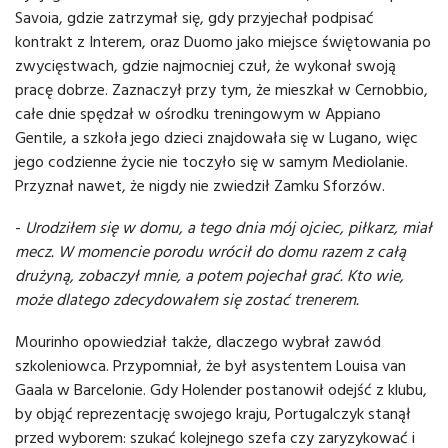
Savoia, gdzie zatrzymał się, gdy przyjechał podpisać
kontrakt z Interem, oraz Duomo jako miejsce świętowania po
zwycięstwach, gdzie najmocniej czuł, że wykonał swoją
pracę dobrze. Zaznaczył przy tym, że mieszkał w Cernobbio,
całe dnie spędzał w ośrodku treningowym w Appiano
Gentile, a szkoła jego dzieci znajdowała się w Lugano, więc
jego codzienne życie nie toczyło się w samym Mediolanie.
Przyznał nawet, że nigdy nie zwiedził Zamku Sforzów.
-
Urodziłem się w domu, a tego dnia mój ojciec, piłkarz, miał
mecz. W momencie porodu wrócił do domu razem z całą
drużyną, zobaczył mnie, a potem pojechał grać. Kto wie,
może dlatego zdecydowałem się zostać trenerem.
Mourinho opowiedział także, dlaczego wybrał zawód
szkoleniowca. Przypomniał, że był asystentem Louisa van
Gaala w Barcelonie. Gdy Holender postanowił odejść z klubu,
by objąć reprezentację swojego kraju, Portugalczyk stanął
przed wyborem: szukać kolejnego szefa czy zaryzykować i