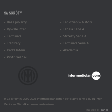
NA SKRÓTY
» Baza piłkarzy
» Ten dzień w historii
» Rywale Interu
» Tabela Serie A
» Terminarz
» Strzelcy Serie A
» Transfery
» Terminarz Serie A
» Kadra Interu
» Akademia
» Piotr Zieliński
© Copyright © 2002-2026 intermediolan.com Nieoficjalny serwis klubu Inter
Mediolan. Wszelkie prawa zastrzeżone.
Realizacja:
Planar