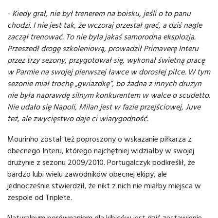
-
Kiedy grał, nie był trenerem na boisku, jeśli o to panu
chodzi. I nie jest tak, że wczoraj przestał grać, a dziś nagle
zaczął trenować. To nie była jakaś samorodna eksplozja.
Przeszedł drogę szkoleniową, prowadził Primaverę Interu
przez trzy sezony, przygotował się, wykonał świetną pracę
w Parmie na swojej pierwszej ławce w dorosłej piłce. W tym
sezonie miał trochę „gwiazdkę”, bo żadna z innych drużyn
nie była naprawdę silnym konkurentem w walce o scudetto.
Nie udało się Napoli, Milan jest w fazie przejściowej, Juve
też, ale zwycięstwo daje ci wiarygodność.
Mourinho został też poproszony o wskazanie piłkarza z
obecnego Interu, którego najchętniej widziałby w swojej
drużynie z sezonu 2009/2010. Portugalczyk podkreślił, że
bardzo lubi wielu zawodników obecnej ekipy, ale
jednocześnie stwierdził, że nikt z nich nie miałby miejsca w
zespole od Triplete.
Naturalnym porównaniem dla kibiców jest dziś zestawienie