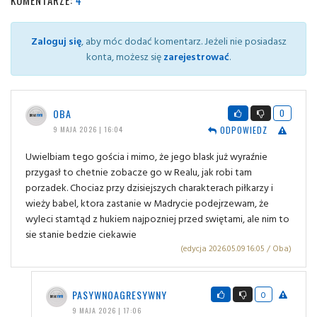
Zaloguj się
, aby móc dodać komentarz. Jeżeli nie posiadasz
konta, możesz się
zarejestrować
.
OBA
0
ODPOWIEDZ
9 MAJA 2026 | 16:04
Uwielbiam tego gościa i mimo, że jego blask już wyraźnie
przygasł to chetnie zobacze go w Realu, jak robi tam
porzadek. Chociaz przy dzisiejszych charakterach piłkarzy i
wieży babel, ktora zastanie w Madrycie podejrzewam, że
wyleci stamtąd z hukiem najpozniej przed swiętami, ale nim to
sie stanie bedzie ciekawie
(edycja 2026.05.09 16:05 / Oba)
PASYWNOAGRESYWNY
0
9 MAJA 2026 | 17:06