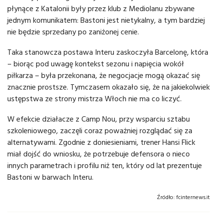
płynące z Katalonii były przez klub z Mediolanu zbywane
jednym komunikatem: Bastoni jest nietykalny, a tym bardziej
nie będzie sprzedany po zaniżonej cenie.
Taka stanowcza postawa Interu zaskoczyła Barcelonę, która
– biorąc pod uwagę kontekst sezonu i napięcia wokół
piłkarza – była przekonana, że negocjacje mogą okazać się
znacznie prostsze. Tymczasem okazało się, że na jakiekolwiek
ustępstwa ze strony mistrza Włoch nie ma co liczyć.
W efekcie działacze z Camp Nou, przy wsparciu sztabu
szkoleniowego, zaczęli coraz poważniej rozglądać się za
alternatywami. Zgodnie z doniesieniami, trener Hansi Flick
miał dojść do wniosku, że potrzebuje defensora o nieco
innych parametrach i profilu niż ten, który od lat prezentuje
Bastoni w barwach Interu.
Źródło:
fcinternews.it