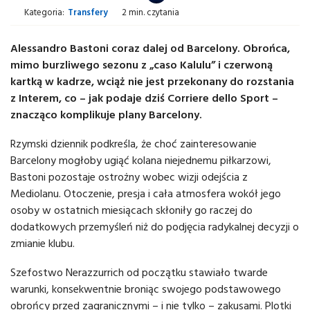
Kategoria:
Transfery
2 min. czytania
Alessandro Bastoni coraz dalej od Barcelony. Obrońca,
mimo burzliwego sezonu z „caso Kalulu” i czerwoną
kartką w kadrze, wciąż nie jest przekonany do rozstania
z Interem, co – jak podaje dziś Corriere dello Sport –
znacząco komplikuje plany Barcelony.
Rzymski dziennik podkreśla, że choć zainteresowanie
Barcelony mogłoby ugiąć kolana niejednemu piłkarzowi,
Bastoni pozostaje ostrożny wobec wizji odejścia z
Mediolanu. Otoczenie, presja i cała atmosfera wokół jego
osoby w ostatnich miesiącach skłoniły go raczej do
dodatkowych przemyśleń niż do podjęcia radykalnej decyzji o
zmianie klubu.
Szefostwo Nerazzurrich od początku stawiało twarde
warunki, konsekwentnie broniąc swojego podstawowego
obrońcy przed zagranicznymi – i nie tylko – zakusami. Plotki