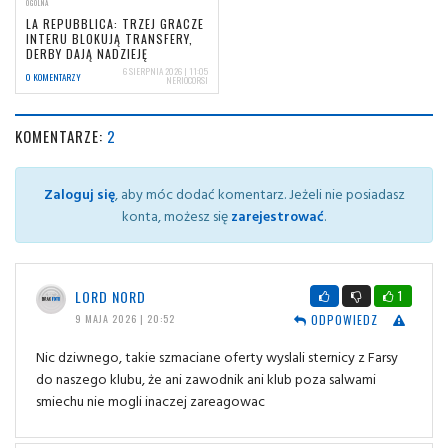
OGÓLNA
LA REPUBBLICA: TRZEJ GRACZE
INTERU BLOKUJĄ TRANSFERY,
DERBY DAJĄ NADZIEJĘ
6 SIERPNIA 2026 | 11:05
0 KOMENTARZY
NERIOCORSI
KOMENTARZE:
2
Zaloguj się
, aby móc dodać komentarz. Jeżeli nie posiadasz
konta, możesz się
zarejestrować
.
LORD NORD
1
ODPOWIEDZ
9 MAJA 2026 | 20:52
Nic dziwnego, takie szmaciane oferty wyslali sternicy z Farsy
do naszego klubu, że ani zawodnik ani klub poza salwami
smiechu nie mogli inaczej zareagowac