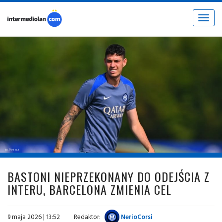
Toggle
navigat
fot. © inter.it
BASTONI NIEPRZEKONANY DO ODEJŚCIA Z
INTERU, BARCELONA ZMIENIA CEL
9 maja 2026 | 13:52
Redaktor:
NerioCorsi