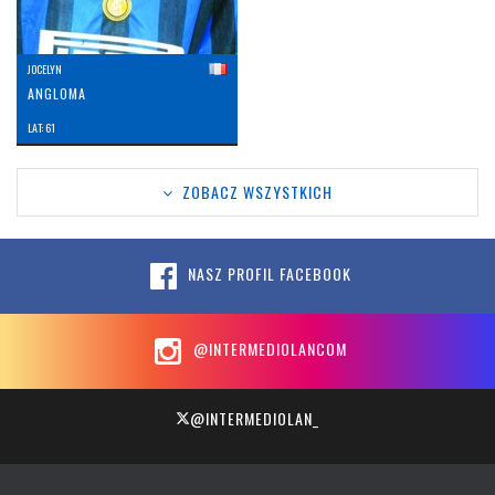
JOCELYN
ANGLOMA
LAT: 61
ZOBACZ WSZYSTKICH
NASZ PROFIL FACEBOOK
@INTERMEDIOLANCOM
@INTERMEDIOLAN_