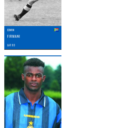
EDWIN
FIRMANI
LAT: 93