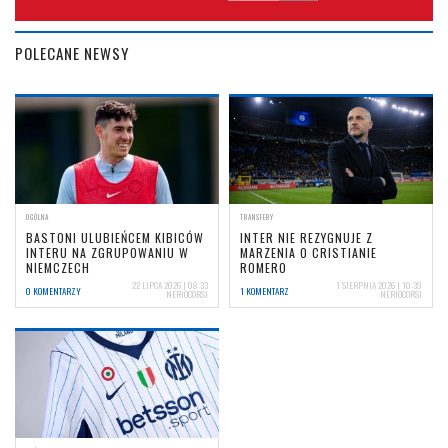
POLECANE NEWSY
OGÓLNA
TRANSFERY
BASTONI ULUBIEŃCEM KIBICÓW
INTER NIE REZYGNUJE Z
INTERU NA ZGRUPOWANIU W
MARZENIA O CRISTIANIE
NIEMCZECH
ROMERO
22 LIPCA 2026 | 08:33
1 SIERPNIA 2026 | 10:39
0 KOMENTARZY
1 KOMENTARZ
NERIOCORSI
NERIOCORSI