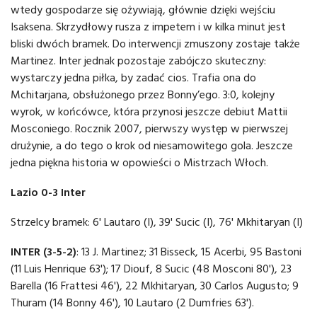
wtedy gospodarze się ożywiają, głównie dzięki wejściu
Isaksena. Skrzydłowy rusza z impetem i w kilka minut jest
bliski dwóch bramek. Do interwencji zmuszony zostaje także
Martinez. Inter jednak pozostaje zabójczo skuteczny:
wystarczy jedna piłka, by zadać cios. Trafia ona do
Mchitarjana, obsłużonego przez Bonny’ego. 3:0, kolejny
wyrok, w końcówce, która przynosi jeszcze debiut Mattii
Mosconiego. Rocznik 2007, pierwszy występ w pierwszej
drużynie, a do tego o krok od niesamowitego gola. Jeszcze
jedna piękna historia w opowieści o Mistrzach Włoch.
Lazio 0-3 Inter
Strzelcy bramek: 6' Lautaro (I), 39' Sucic (I), 76' Mkhitaryan (I)
INTER (3-5-2)
: 13 J. Martinez; 31 Bisseck, 15 Acerbi, 95 Bastoni
(11 Luis Henrique 63'); 17 Diouf, 8 Sucic (48 Mosconi 80'), 23
Barella (16 Frattesi 46'), 22 Mkhitaryan, 30 Carlos Augusto; 9
Thuram (14 Bonny 46'), 10 Lautaro (2 Dumfries 63').