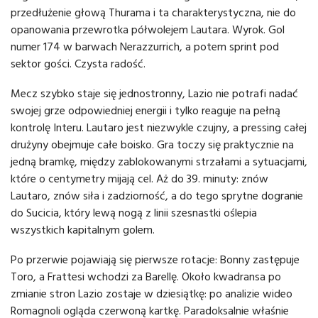
przedłużenie głową Thurama i ta charakterystyczna, nie do
opanowania przewrotka półwolejem Lautara. Wyrok. Gol
numer 174 w barwach Nerazzurrich, a potem sprint pod
sektor gości. Czysta radość.
Mecz szybko staje się jednostronny, Lazio nie potrafi nadać
swojej grze odpowiedniej energii i tylko reaguje na pełną
kontrolę Interu. Lautaro jest niezwykle czujny, a pressing całej
drużyny obejmuje całe boisko. Gra toczy się praktycznie na
jedną bramkę, między zablokowanymi strzałami a sytuacjami,
które o centymetry mijają cel. Aż do 39. minuty: znów
Lautaro, znów siła i zadziorność, a do tego sprytne dogranie
do Sucicia, który lewą nogą z linii szesnastki oślepia
wszystkich kapitalnym golem.
Po przerwie pojawiają się pierwsze rotacje: Bonny zastępuje
Toro, a Frattesi wchodzi za Barellę. Około kwadransa po
zmianie stron Lazio zostaje w dziesiątkę: po analizie wideo
Romagnoli ogląda czerwoną kartkę. Paradoksalnie właśnie