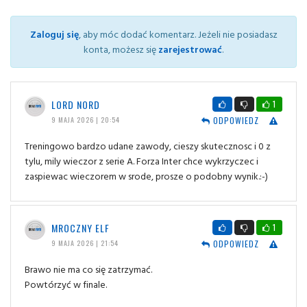
Zaloguj się
, aby móc dodać komentarz. Jeżeli nie posiadasz
konta, możesz się
zarejestrować
.
LORD NORD
1
ODPOWIEDZ
9 MAJA 2026 | 20:54
Treningowo bardzo udane zawody, cieszy skutecznosc i 0 z
tylu, mily wieczor z serie A. Forza Inter chce wykrzyczec i
zaspiewac wieczorem w srode, prosze o podobny wynik.:-)
MROCZNY ELF
1
ODPOWIEDZ
9 MAJA 2026 | 21:54
Brawo nie ma co się zatrzymać.
Powtórzyć w finale.