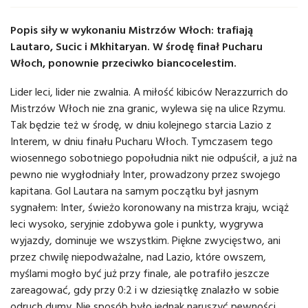
Popis siły w wykonaniu Mistrzów Włoch: trafiają
Lautaro, Sucic i Mkhitaryan. W środę finał Pucharu
Włoch, ponownie przeciwko biancocelestim.
Lider leci, lider nie zwalnia. A miłość kibiców Nerazzurrich do
Mistrzów Włoch nie zna granic, wylewa się na ulice Rzymu.
Tak będzie też w środę, w dniu kolejnego starcia Lazio z
Interem, w dniu finału Pucharu Włoch. Tymczasem tego
wiosennego sobotniego popołudnia nikt nie odpuścił, a już na
pewno nie wygłodniały Inter, prowadzony przez swojego
kapitana. Gol Lautara na samym początku był jasnym
sygnałem: Inter, świeżo koronowany na mistrza kraju, wciąż
leci wysoko, seryjnie zdobywa gole i punkty, wygrywa
wyjazdy, dominuje we wszystkim. Piękne zwycięstwo, ani
przez chwilę niepodważalne, nad Lazio, które owszem,
myślami mogło być już przy finale, ale potrafiło jeszcze
zareagować, gdy przy 0:2 i w dziesiątkę znalazło w sobie
odruch dumy. Nie sposób było jednak naruszyć pewności