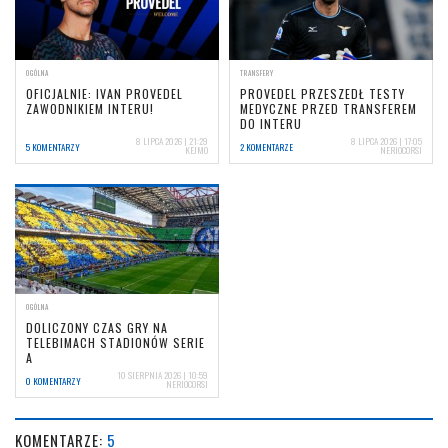
OGÓLNA
TRANSFERY
OFICJALNIE: IVAN PROVEDEL
PROVEDEL PRZESZEDŁ TESTY
ZAWODNIKIEM INTERU!
MEDYCZNE PRZED TRANSFEREM
DO INTERU
8 LIPCA 2026 | 21:29
8 LIPCA 2026 | 17:05
5 KOMENTARZY
2 KOMENTARZE
KEJMO
NERIOCORSI
OGÓLNA
DOLICZONY CZAS GRY NA
TELEBIMACH STADIONÓW SERIE
A
10 SIERPNIA 2026 | 10:59
0 KOMENTARZY
NERIOCORSI
KOMENTARZE:
5