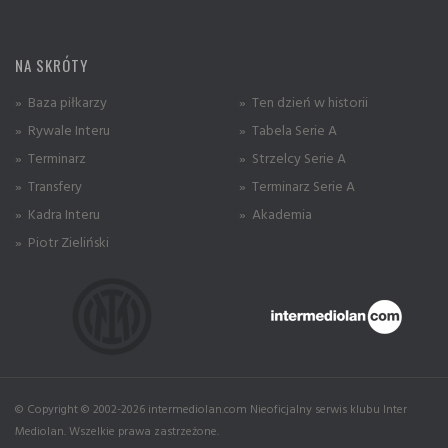
NA SKRÓTY
» Baza piłkarzy
» Ten dzień w historii
» Rywale Interu
» Tabela Serie A
» Terminarz
» Strzelcy Serie A
» Transfery
» Terminarz Serie A
» Kadra Interu
» Akademia
» Piotr Zieliński
© Copyright © 2002-2026 intermediolan.com Nieoficjalny serwis klubu Inter
Mediolan. Wszelkie prawa zastrzeżone.