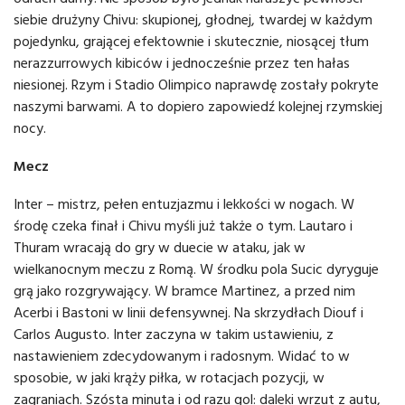
siebie drużyny Chivu: skupionej, głodnej, twardej w każdym
pojedynku, grającej efektownie i skutecznie, niosącej tłum
nerazzurrowych kibiców i jednocześnie przez ten hałas
niesionej. Rzym i Stadio Olimpico naprawdę zostały pokryte
naszymi barwami. A to dopiero zapowiedź kolejnej rzymskiej
nocy.
Mecz
Inter – mistrz, pełen entuzjazmu i lekkości w nogach. W
środę czeka finał i Chivu myśli już także o tym. Lautaro i
Thuram wracają do gry w duecie w ataku, jak w
wielkanocnym meczu z Romą. W środku pola Sucic dyryguje
grą jako rozgrywający. W bramce Martinez, a przed nim
Acerbi i Bastoni w linii defensywnej. Na skrzydłach Diouf i
Carlos Augusto. Inter zaczyna w takim ustawieniu, z
nastawieniem zdecydowanym i radosnym. Widać to w
sposobie, w jaki krąży piłka, w rotacjach pozycji, w
zagraniach. Szósta minuta i od razu gol: daleki wrzut z autu,