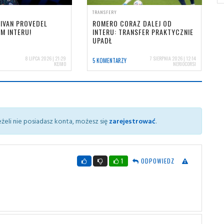
TRANSFERY
 IVAN PROVEDEL
ROMERO CORAZ DALEJ OD
M INTERU!
INTERU: TRANSFER PRAKTYCZNIE
UPADŁ
8 LIPCA 2026 | 21:29
7 SIERPNIA 2026 | 12:14
5 KOMENTARZY
KEJMO
NERIOCORSI
żeli nie posiadasz konta, możesz się
zarejestrować
.
1
ODPOWIEDZ