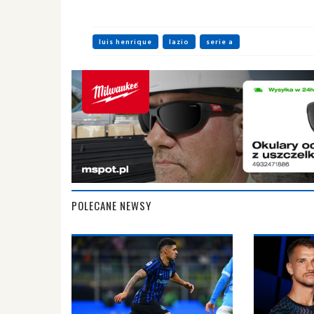
luis henrique
lazio
serie a
POLECANE NEWSY