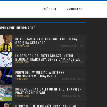
ZAŁÓŻ KONTO
ZALOGUJ SIĘ
OPULARNE INFORMACJE
INTER STAWIA NA DIABY’EGO JAKO JEDYNĄ
OPCJĘ NA SKRZYDŁO
2 KOMENTARZE
6 SIERPNIA 2026 | 11:05
LA REPUBBLICA: TRZEJ GRACZE INTERU
BLOKUJĄ TRANSFERY, DERBY DAJĄ NADZIEJĘ
0 KOMENTARZY
6 SIERPNIA 2026 | 11:05
PROVEDEL: W MIESIĄC W INTERZE
ZROZUMIAŁEM JEDNĄ RZECZ
1 KOMENTARZ
7 SIERPNIA 2026 | 12:14
ROMERO CORAZ DALEJ OD INTERU: TRANSFER
PRAKTYCZNIE UPADŁ
5 KOMENTARZY
7 SIERPNIA 2026 | 12:14
DERBY W PERTH OBNAŻA BRAKI KADROWE.