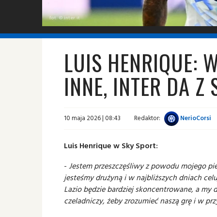
fot. © inter.it
LUIS HENRIQUE: W
INNE, INTER DA Z
10 maja 2026 | 08:43
Redaktor:
NerioCorsi
Luis Henrique w Sky Sport:
-
Jestem przeszczęśliwy z powodu mojego pier
jesteśmy drużyną i w najbliższych dniach cel
Lazio będzie bardziej skoncentrowane, a my d
czeladniczy, żeby zrozumieć naszą grę i w p