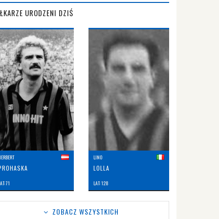
IŁKARZE URODZENI DZIŚ
HERBERT
LINO
PROHASKA
LOLLA
AT: 71
LAT: 128
ZOBACZ WSZYSTKICH