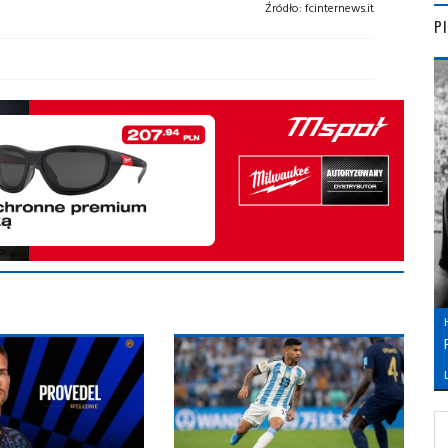
Źródło:
fcinternews.it
P
L