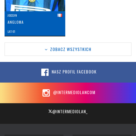
JOCELYN
ANGLOMA
LAT: 61
ZOBACZ WSZYSTKICH
NASZ PROFIL FACEBOOK
@INTERMEDIOLANCOM
@INTERMEDIOLAN_