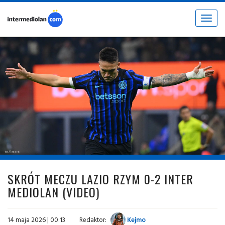
Toggle
navigat
fot. © inter.it
SKRÓT MECZU LAZIO RZYM 0-2 INTER
MEDIOLAN (VIDEO)
14 maja 2026 | 00:13
Redaktor:
Kejmo