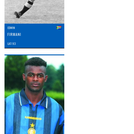
EDWIN
FIRMANI
LAT: 93