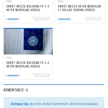
OGÓLNA
OGÓLNA
SKRÓT MECZU BOLOGNA FC 3-3
SKRÓT MECZU INTER MEDIOLAN
INTER MEDIOLAN (VIDEO)
1-1 HELLAS VERONA (VIDEO)
24 MAJA 2026 | 00:49
17 MAJA 2026 | 23:42
0 KOMENTARZY
0 KOMENTARZY
PAWEŁ ŚWINARSKI
PAWEŁ ŚWINARSKI
OGÓLNA
SKRÓT MECZU BOLOGNA FC 3-3
INTER MEDIOLAN (VIDEO)
24 MAJA 2026 | 00:49
0 KOMENTARZY
PAWEŁ ŚWINARSKI
KOMENTARZE:
0
Zaloguj się
, aby móc dodać komentarz. Jeżeli nie posiadasz