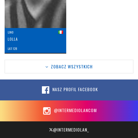
LINO
LOLLA
LAT: 128
ZOBACZ WSZYSTKICH
NASZ PROFIL FACEBOOK
@INTERMEDIOLANCOM
@INTERMEDIOLAN_