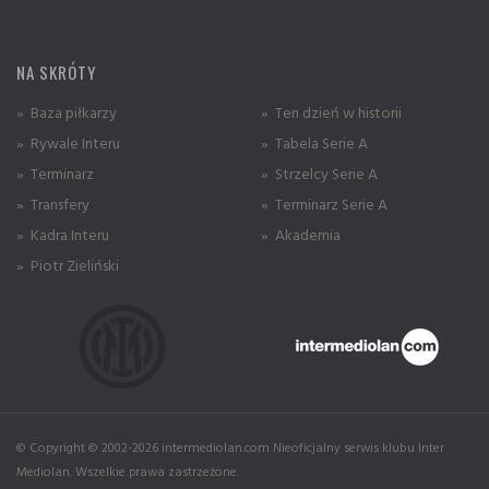
NA SKRÓTY
» Baza piłkarzy
» Ten dzień w historii
» Rywale Interu
» Tabela Serie A
» Terminarz
» Strzelcy Serie A
» Transfery
» Terminarz Serie A
» Kadra Interu
» Akademia
» Piotr Zieliński
© Copyright © 2002-2026 intermediolan.com Nieoficjalny serwis klubu Inter
Mediolan. Wszelkie prawa zastrzeżone.