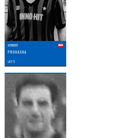
HERBERT
PROHASKA
LAT: 71