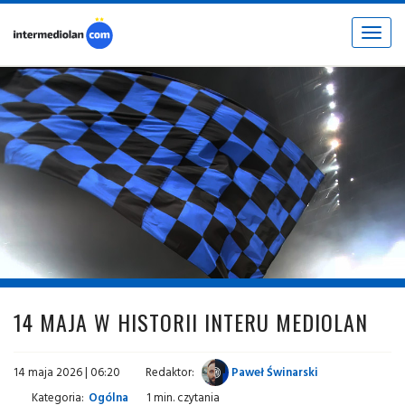
Toggle
navigat
fot. © inter.it
14 MAJA W HISTORII INTERU MEDIOLAN
14 maja 2026 | 06:20
Redaktor:
Paweł Świnarski
Kategoria:
Ogólna
1 min. czytania