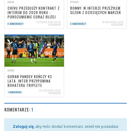
OGÓLNA
WYWIADY
CHIVU PRZEDŁUŻY KONTRAKT Z
BONNY: W INTERZE PRZEŻYŁEM
INTEREM DO 2028 ROKU -
SEZON Z DZIECIĘCYCH MARZEŃ
POROZUMIENIE CORAZ BLIŻEJ
1 CZERWCA 2026 | 09:20
26 MAJA 2026 | 23:59
0 KOMENTARZY
0 KOMENTARZY
NERIOCORSI
NERIOCORSI
OGÓLNA
GORAN PANDEV KOŃCZY 43
LATA. INTER PRZYPOMINA
BOHATERA TRIPLETE
27 LIPCA 2026 | 16:09
1 KOMENTARZ
NERIOCORSI
KOMENTARZE:
1
Zaloguj się
, aby móc dodać komentarz. Jeżeli nie posiadasz