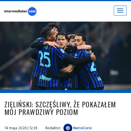
Toggle
navigat
fot. © inter.it
ZIELIŃSKI: SZCZĘŚLIWY, ŻE POKAZAŁEM
MÓJ PRAWDZIWY POZIOM
14 maja 2026 | 12:39
Redaktor:
NerioCorsi