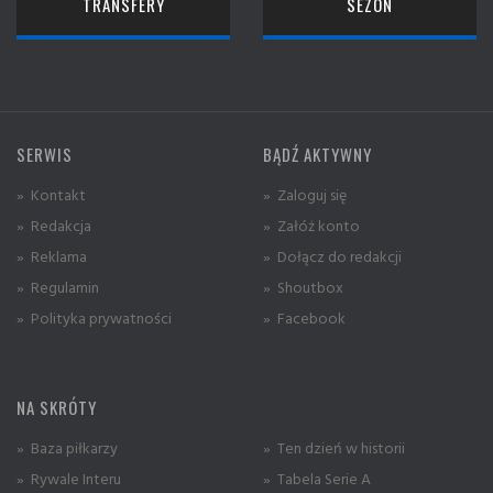
TRANSFERY
SEZON
SERWIS
BĄDŹ AKTYWNY
» Kontakt
» Zaloguj się
» Redakcja
» Załóż konto
» Reklama
» Dołącz do redakcji
» Regulamin
» Shoutbox
» Polityka prywatności
» Facebook
NA SKRÓTY
» Baza piłkarzy
» Ten dzień w historii
» Rywale Interu
» Tabela Serie A