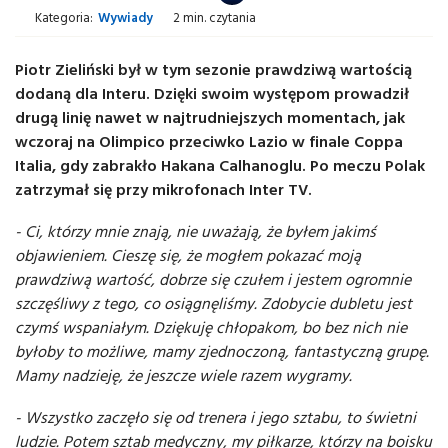
Kategoria:
Wywiady
2 min. czytania
Piotr Zieliński był w tym sezonie prawdziwą wartością
dodaną dla Interu. Dzięki swoim występom prowadził
drugą linię nawet w najtrudniejszych momentach, jak
wczoraj na Olimpico przeciwko Lazio w finale Coppa
Italia, gdy zabrakło Hakana Calhanoglu. Po meczu Polak
zatrzymał się przy mikrofonach Inter TV.
- Ci, którzy mnie znają, nie uważają, że byłem jakimś
objawieniem. Cieszę się, że mogłem pokazać moją
prawdziwą wartość, dobrze się czułem i jestem ogromnie
szczęśliwy z tego, co osiągnęliśmy. Zdobycie dubletu jest
czymś wspaniałym. Dziękuję chłopakom, bo bez nich nie
byłoby to możliwe, mamy zjednoczoną, fantastyczną grupę.
Mamy nadzieję, że jeszcze wiele razem wygramy.
- Wszystko zaczęło się od trenera i jego sztabu, to świetni
ludzie. Potem sztab medyczny, my piłkarze, którzy na boisku