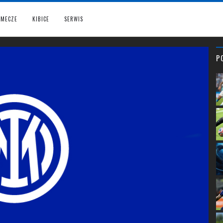
MECZE
KIBICE
SERWIS
P