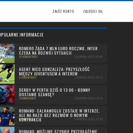
ZAŁÓŻ KONTO
ZALOGUJ SIĘ
OPULARNE INFORMACJE
ROMERO ŻĄDA 7 MLN EURO ROCZNIE, INTER
CZEKA NA ROZWÓJ SYTUACJI
10 KOMENTARZY
5 SIERPNIA 2026 | 09:45
AGENT NICO GONZALEZA: PRZYSZŁOŚĆ
MIĘDZY JUVENTUSEM A INTEREM
0 KOMENTARZY
5 SIERPNIA 2026 | 00:13
DERBY W PERTH DZIŚ O 13:00 - BONNY
DOSTANIE SZANSĘ?
3 KOMENTARZE
5 SIERPNIA 2026 | 10:19
ROMANO: CALHANOGLU ZOSTAJE W INTERZE,
ALE NA RAZIE BEZ ROZMÓW O NOWYM
KONTRAKCIE
1 KOMENTARZ
5 SIERPNIA 2026 | 09:32
ROMANO: MOŻLIWE SZYBKIE PRZEDŁUŻENIE