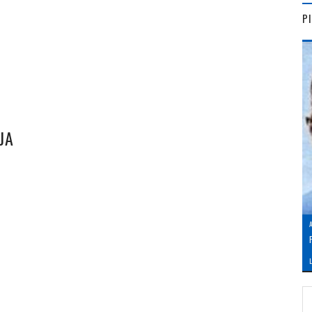
P
JA
L