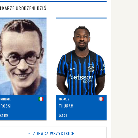
IŁKARZE URODZENI DZIŚ
ANNIBALE
MARCUS
FROSSI
THURAM
AT: 115
LAT: 29
ZOBACZ WSZYSTKICH