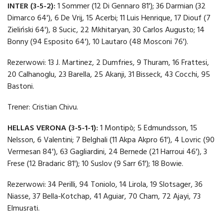
INTER (3-5-2):
1 Sommer (12 Di Gennaro 81'); 36 Darmian (32
Dimarco 64'), 6 De Vrij, 15 Acerbi; 11 Luis Henrique, 17 Diouf (7
Zieliński 64'), 8 Sucic, 22 Mkhitaryan, 30 Carlos Augusto; 14
Bonny (94 Esposito 64'), 10 Lautaro (48 Mosconi 76').
Rezerwowi: 13 J. Martinez, 2 Dumfries, 9 Thuram, 16 Frattesi,
20 Calhanoglu, 23 Barella, 25 Akanji, 31 Bisseck, 43 Cocchi, 95
Bastoni.
Trener: Cristian Chivu.
HELLAS VERONA (3-5-1-1):
1 Montipò; 5 Edmundsson, 15
Nelsson, 6 Valentini; 7 Belghali (11 Akpa Akpro 61'), 4 Lovric (90
Vermesan 84'), 63 Gagliardini, 24 Bernede (21 Harroui 46'), 3
Frese (12 Bradaric 81'); 10 Suslov (9 Sarr 61'); 18 Bowie.
Rezerwowi: 34 Perilli, 94 Toniolo, 14 Lirola, 19 Slotsager, 36
Niasse, 37 Bella-Kotchap, 41 Aguiar, 70 Cham, 72 Ajayi, 73
Elmusrati.