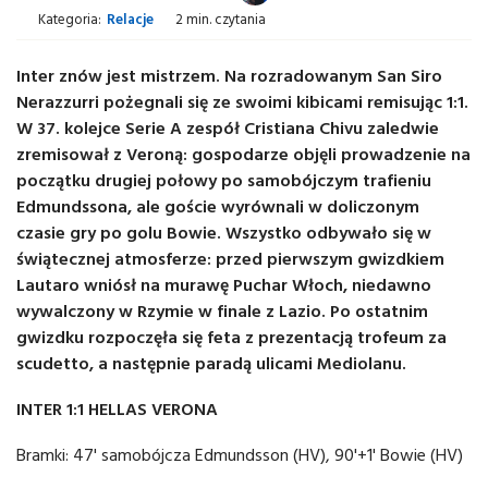
Kategoria:
Relacje
2 min. czytania
Inter znów jest mistrzem. Na rozradowanym San Siro
Nerazzurri pożegnali się ze swoimi kibicami remisując 1:1.
W 37. kolejce Serie A zespół Cristiana Chivu zaledwie
zremisował z Veroną: gospodarze objęli prowadzenie na
początku drugiej połowy po samobójczym trafieniu
Edmundssona, ale goście wyrównali w doliczonym
czasie gry po golu Bowie. Wszystko odbywało się w
świątecznej atmosferze: przed pierwszym gwizdkiem
Lautaro wniósł na murawę Puchar Włoch, niedawno
wywalczony w Rzymie w finale z Lazio. Po ostatnim
gwizdku rozpoczęła się feta z prezentacją trofeum za
scudetto, a następnie paradą ulicami Mediolanu.
INTER 1:1 HELLAS VERONA
Bramki: 47' samobójcza Edmundsson (HV), 90'+1' Bowie (HV)