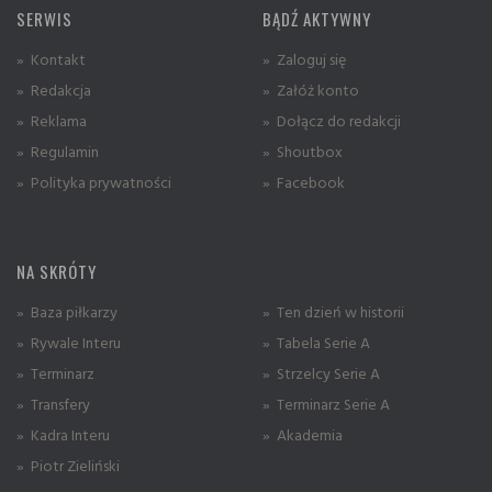
SERWIS
BĄDŹ AKTYWNY
» Kontakt
» Zaloguj się
» Redakcja
» Załóż konto
» Reklama
» Dołącz do redakcji
» Regulamin
» Shoutbox
» Polityka prywatności
» Facebook
NA SKRÓTY
» Baza piłkarzy
» Ten dzień w historii
» Rywale Interu
» Tabela Serie A
» Terminarz
» Strzelcy Serie A
» Transfery
» Terminarz Serie A
» Kadra Interu
» Akademia
» Piotr Zieliński