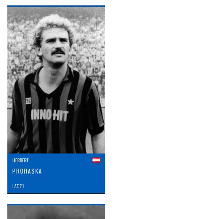
HERBERT
PROHASKA
LAT: 71