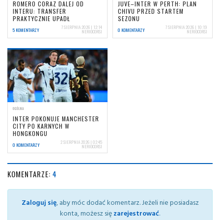
ROMERO CORAZ DALEJ OD
JUVE–INTER W PERTH: PLAN
INTERU: TRANSFER
CHIVU PRZED STARTEM
PRAKTYCZNIE UPADŁ
SEZONU
7 SIERPNIA 2026 | 12:14
7 SIERPNIA 2026 | 10:19
5 KOMENTARZY
0 KOMENTARZY
NERIOCORSI
NERIOCORSI
OGÓLNA
INTER POKONUJE MANCHESTER
CITY PO KARNYCH W
HONGKONGU
2 SIERPNIA 2026 | 02:45
0 KOMENTARZY
NERIOCORSI
KOMENTARZE:
4
Zaloguj się
, aby móc dodać komentarz. Jeżeli nie posiadasz
konta, możesz się
zarejestrować
.