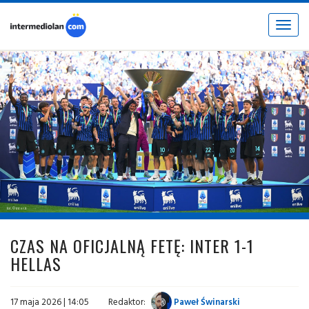
Toggle
navigat
fot. © inter.it
CZAS NA OFICJALNĄ FETĘ: INTER 1-1
HELLAS
17 maja 2026 | 14:05
Redaktor:
Paweł Świnarski