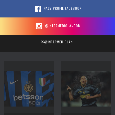
NASZ PROFIL FACEBOOK
@INTERMEDIOLANCOM
@INTERMEDIOLAN_