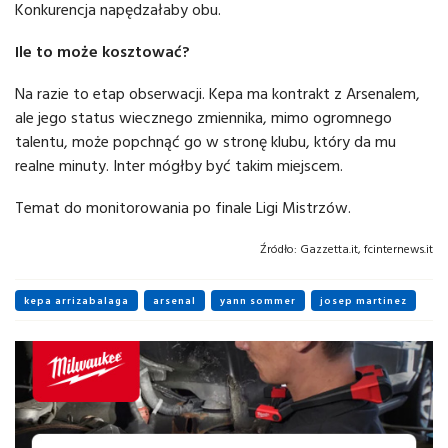
Konkurencja napędzałaby obu.
Ile to może kosztować?
Na razie to etap obserwacji. Kepa ma kontrakt z Arsenalem,
ale jego status wiecznego zmiennika, mimo ogromnego
talentu, może popchnąć go w stronę klubu, który da mu
realne minuty. Inter mógłby być takim miejscem.
Temat do monitorowania po finale Ligi Mistrzów.
Źródło:
Gazzetta.it, fcinternews.it
kepa arrizabalaga
arsenal
yann sommer
josep martinez