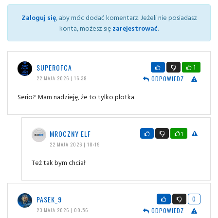
Zaloguj się
, aby móc dodać komentarz. Jeżeli nie posiadasz
konta, możesz się
zarejestrować
.
SUPEROFCA
1
ODPOWIEDZ
22 MAJA 2026 | 16:39
Serio? Mam nadzieję, że to tylko plotka.
MROCZNY ELF
1
22 MAJA 2026 | 18:19
Też tak bym chciał
PASEK_9
0
ODPOWIEDZ
23 MAJA 2026 | 00:56