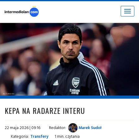
Toggle
navigat
fot. © wikipedia
KEPA NA RADARZE INTERU
22 maja 2026 | 09:16
Redaktor:
Marek Sudoł
Kategoria:
Transfery
1 min. czytania