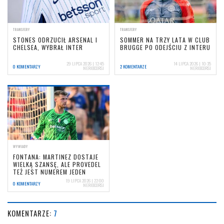
TRANSFERY
TRANSFERY
STONES ODRZUCIŁ ARSENAL I
SOMMER NA TRZY LATA W CLUB
CHELSEA, WYBRAŁ INTER
BRUGGE PO ODEJŚCIU Z INTERU
29 LIPCA 2026 | 12:45
14 LIPCA 2026 | 10:35
0 KOMENTARZY
2 KOMENTARZE
NERIOCORSI
NERIOCORSI
WYWIADY
FONTANA: MARTINEZ DOSTAJE
WIELKĄ SZANSĘ, ALE PROVEDEL
TEŻ JEST NUMEREM JEDEN
19 LIPCA 2026 | 22:00
0 KOMENTARZY
NERIOCORSI
KOMENTARZE:
7