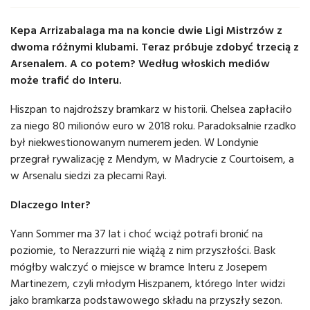
Kepa Arrizabalaga ma na koncie dwie Ligi Mistrzów z
dwoma różnymi klubami. Teraz próbuje zdobyć trzecią z
Arsenalem. A co potem? Według włoskich mediów
może trafić do Interu.
Hiszpan to najdroższy bramkarz w historii. Chelsea zapłaciło
za niego 80 milionów euro w 2018 roku. Paradoksalnie rzadko
był niekwestionowanym numerem jeden. W Londynie
przegrał rywalizację z Mendym, w Madrycie z Courtoisem, a
w Arsenalu siedzi za plecami Rayi.
Dlaczego Inter?
Yann Sommer ma 37 lat i choć wciąż potrafi bronić na
poziomie, to Nerazzurri nie wiążą z nim przyszłości. Bask
mógłby walczyć o miejsce w bramce Interu z Josepem
Martinezem, czyli młodym Hiszpanem, którego Inter widzi
jako bramkarza podstawowego składu na przyszły sezon.