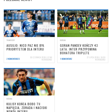
TRANSFERY
OGÓLNA
AUSILIO: NICO PAZ NIE BYŁ
GORAN PANDEV KOŃCZY 43
PRIORYTETEM DLA INTERU
LATA. INTER PRZYPOMINA
BOHATERA TRIPLETE
30 CZERWCA 2026 | 07:46
27 LIPCA 2026 | 16:09
2 KOMENTARZE
1 KOMENTARZ
NERIOCORSI
NERIOCORSI
OGÓLNA
KULISY KOŃCA BOBO TV:
NAPIĘCIA, ZDRADA I NACISKI
WOKÓŁ INTERU