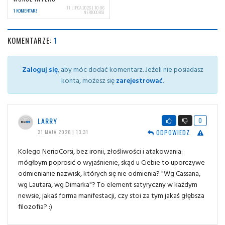
11 LIPCA 2026 | 10:06
1 KOMENTARZ
NERIOCORSI
KOMENTARZE:
1
Zaloguj się
, aby móc dodać komentarz. Jeżeli nie posiadasz
konta, możesz się
zarejestrować
.
LARRY
0
ODPOWIEDZ
31 MAJA 2026 | 13:31
Kolego NerioCorsi, bez ironii, złośliwości i atakowania:
mógłbym poprosić o wyjaśnienie, skąd u Ciebie to uporczywe
odmienianie nazwisk, których się nie odmienia? "Wg Cassana,
wg Lautara, wg Dimarka"? To element satyryczny w każdym
newsie, jakaś forma manifestacji, czy stoi za tym jakaś głębsza
filozofia? :)