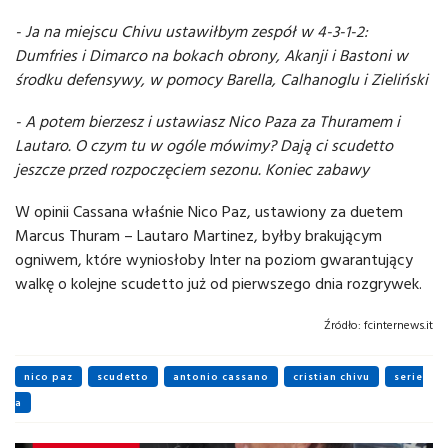
- Ja na miejscu Chivu ustawiłbym zespół w 4-3-1-2:
Dumfries i Dimarco na bokach obrony, Akanji i Bastoni w
środku defensywy, w pomocy Barella, Calhanoglu i Zieliński
- A potem bierzesz i ustawiasz Nico Paza za Thuramem i
Lautaro. O czym tu w ogóle mówimy? Dają ci scudetto
jeszcze przed rozpoczęciem sezonu. Koniec zabawy
W opinii Cassana właśnie Nico Paz, ustawiony za duetem
Marcus Thuram – Lautaro Martinez, byłby brakującym
ogniwem, które wyniosłoby Inter na poziom gwarantujący
walkę o kolejne scudetto już od pierwszego dnia rozgrywek.
Źródło:
fcinternews.it
nico paz
scudetto
antonio cassano
cristian chivu
serie
a