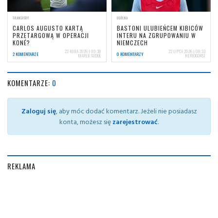
TRANSFERY
OGÓLNA
CARLOS AUGUSTO KARTĄ
BASTONI ULUBIEŃCEM KIBICÓW
PRZETARGOWĄ W OPERACJI
INTERU NA ZGRUPOWANIU W
KONÉ?
NIEMCZECH
22 MAJA 2026 | 09:38
22 LIPCA 2026 | 08:33
2 KOMENTARZE
0 KOMENTARZY
MAREK SUDOŁ
NERIOCORSI
KOMENTARZE:
0
Zaloguj się
, aby móc dodać komentarz. Jeżeli nie posiadasz
konta, możesz się
zarejestrować
.
REKLAMA