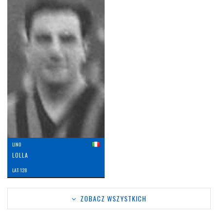
LINO
LOLLA
LAT: 128
ZOBACZ WSZYSTKICH