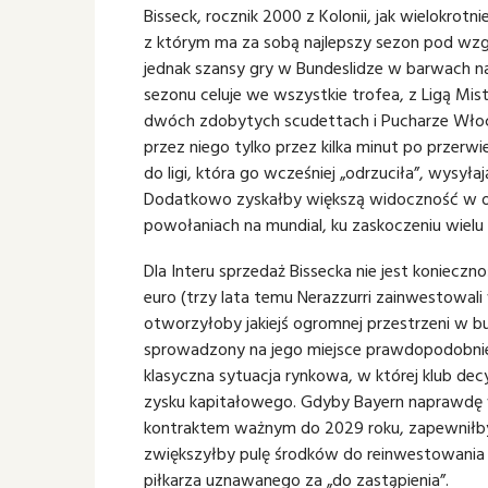
Bisseck, rocznik 2000 z Kolonii, jak wielokrotni
z którym ma za sobą najlepszy sezon pod wzgl
jednak szansy gry w Bundeslidze w barwach najs
sezonu celuje we wszystkie trofea, z Ligą Mis
dwóch zdobytych scudettach i Pucharze Włoch
przez niego tylko przez kilka minut po przerwi
do ligi, która go wcześniej „odrzuciła”, wysył
Dodatkowo zyskałby większą widoczność w oc
powołaniach na mundial, ku zaskoczeniu wielu
Dla Interu sprzedaż Bissecka nie jest koniecz
euro (trzy lata temu Nerazzurri zainwestowali 
otworzyłoby jakiejś ogromnej przestrzeni w b
sprowadzony na jego miejsce prawdopodobnie 
klasyczna sytuacja rynkowa, w której klub de
zysku kapitałowego. Gdyby Bayern naprawdę w
kontraktem ważnym do 2029 roku, zapewniłby N
zwiększyłby pulę środków do reinwestowania n
piłkarza uznawanego za „do zastąpienia”.