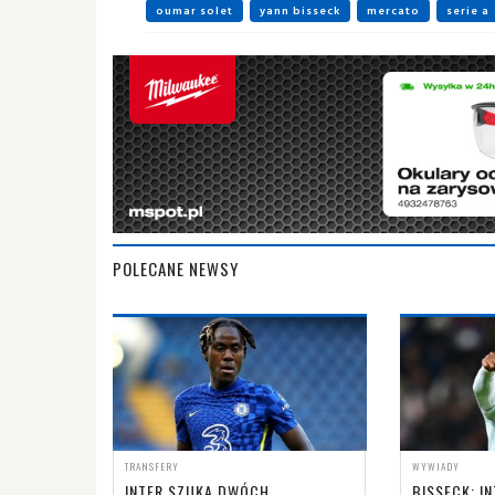
oumar solet
yann bisseck
mercato
serie a
POLECANE NEWSY
TRANSFERY
WYWIADY
INTER SZUKA DWÓCH
BISSECK: IN