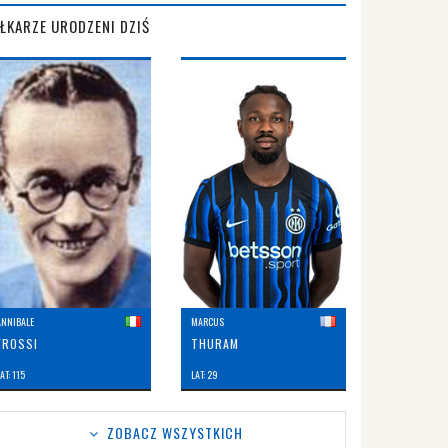
IŁKARZE URODZENI DZIŚ
ANNIBALE
MARCUS
FROSSI
THURAM
AT: 115
LAT: 29
ZOBACZ WSZYSTKICH