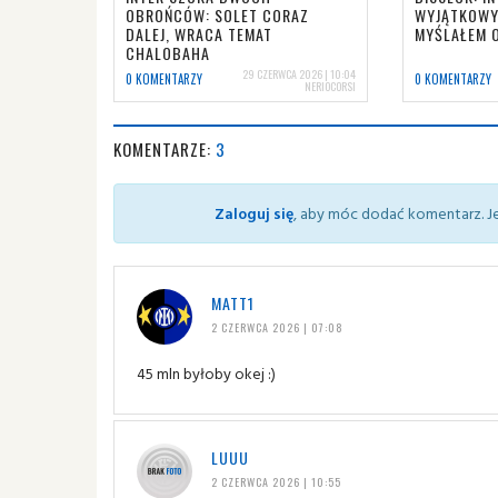
OBROŃCÓW: SOLET CORAZ
WYJĄTKOWY,
DALEJ, WRACA TEMAT
MYŚLAŁEM O
CHALOBAHA
29 CZERWCA 2026 | 10:04
0 KOMENTARZY
0 KOMENTARZY
NERIOCORSI
KOMENTARZE:
3
Zaloguj się
, aby móc dodać komentarz. Je
MATT1
2 CZERWCA 2026 | 07:08
45 mln byłoby okej :)
LUUU
2 CZERWCA 2026 | 10:55