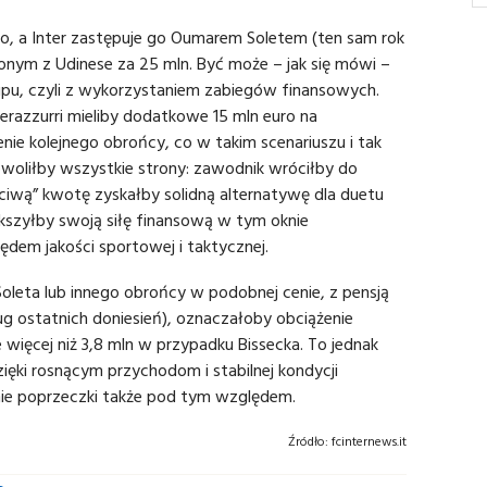
ro, a Inter zastępuje go Oumarem Soletem (ten sam rok
onym z Udinese za 25 mln. Być może – jak się mówi –
u, czyli z wykorzystaniem zabiegów finansowych.
erazzurri mieliby dodatkowe 15 mln euro na
ie kolejnego obrońcy, co w takim scenariuszu i tak
owoliłby wszystkie strony: zawodnik wróciłby do
zciwą” kwotę zyskałby solidną alternatywę dla duetu
szyłby swoją siłę finansową w tym oknie
ędem jakości sportowej i taktycznej.
 Soleta lub innego obrońcy w podobnej cenie, z pensją
ug ostatnich doniesień), oznaczałoby obciążenie
e więcej niż 3,8 mln w przypadku Bissecka. To jednak
ięki rosnącym przychodom i stabilnej kondycji
nie poprzeczki także pod tym względem.
Źródło:
fcinternews.it