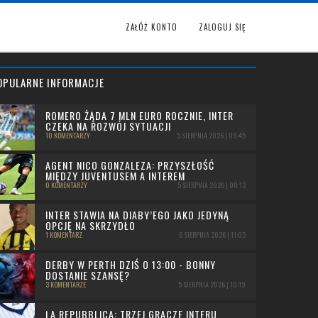
ZAŁÓŻ KONTO
ZALOGUJ SIĘ
OPULARNE INFORMACJE
ROMERO ŻĄDA 7 MLN EURO ROCZNIE, INTER
CZEKA NA ROZWÓJ SYTUACJI
10 KOMENTARZY
5 SIERPNIA 2026 | 09:45
AGENT NICO GONZALEZA: PRZYSZŁOŚĆ
MIĘDZY JUVENTUSEM A INTEREM
0 KOMENTARZY
5 SIERPNIA 2026 | 00:13
INTER STAWIA NA DIABY’EGO JAKO JEDYNĄ
OPCJĘ NA SKRZYDŁO
1 KOMENTARZ
6 SIERPNIA 2026 | 11:05
DERBY W PERTH DZIŚ O 13:00 - BONNY
DOSTANIE SZANSĘ?
3 KOMENTARZE
5 SIERPNIA 2026 | 10:19
LA REPUBBLICA: TRZEJ GRACZE INTERU