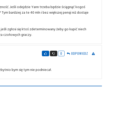
czność. Jeśli odejdzie Yann trzeba będzie ściągnąć kogoś
Tym bardziej za te 40 mln i bez większej pensji niż dostaje
 jeśli zgłosi się ktoś zdeterminowany żeby go kupić niech
 za czołowych graczy.
0
ODPOWIEDZ
bytnio bym się tym nie podniecał.