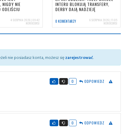
 NIGDY NIE
INTERU BLOKUJĄ TRANSFERY,
 ODEJŚCIU
DERBY DAJĄ NADZIEJĘ
4 SIERPNIA 2026 | 09:42
6 SIERPNIA 2026 | 11:05
0 KOMENTARZY
NERIOCORSI
NERIOCORSI
żeli nie posiadasz konta, możesz się
zarejestrować
.
0
ODPOWIEDZ
0
ODPOWIEDZ