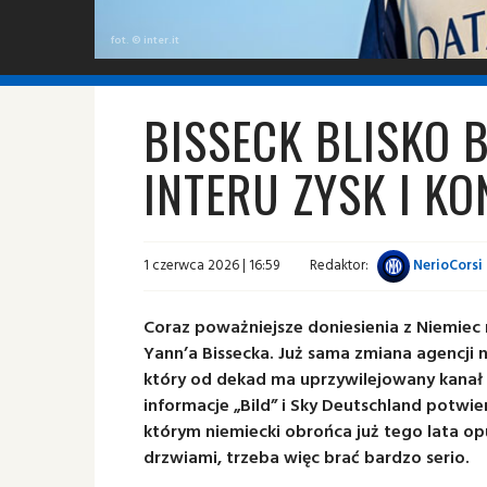
fot. © inter.it
BISSECK BLISKO 
INTERU ZYSK I K
1 czerwca 2026 | 16:59
Redaktor:
NerioCorsi
Coraz poważniejsze doniesienia z Niemie
Yann’a Bissecka. Już sama zmiana agencji
który od dekad ma uprzywilejowany kanał
informacje „Bild” i Sky Deutschland potwier
którym niemiecki obrońca już tego lata op
drzwiami, trzeba więc brać bardzo serio.