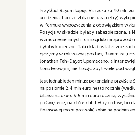
Przykład: Bayern kupuje Bissecka za 40 mln eu
urodzenia, bardzo zbliżone parametry) wykupi
w formule wypożyczenia z obowiązkiem wykup
Pozycja w składzie byłaby zabezpieczona, a N
wzmocnienie innych formacji lub na sprowadzen
byłoby konieczne. Taki układ ostatecznie zad
ojczyzny w roli ważnej postaci, Bayern za „uc
Jonathan Tah–Dayot Upamecano, a Inter zwięk
transferowym, nie tracąc zbyt wiele pod wzgl
Jest jednak jeden minus: potencjalne przyjście
na poziomie 2,4 mln euro netto rocznie (wedł
bilansu na około 9,5 mln euro rocznie, wyraźni
poświęcenie, na które klub byłby gotów, bo dz
finansowej może pozwolić sobie na podniesie