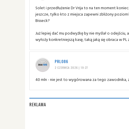
Solet i przedłużenie Dr Vrija to na ten moment konie
jeszcze, tylko kto z miejsca zapewni zbliżony poziom? 
Bisseck?
Już lepiej dać mu podwyżkę by nie myślał o odejściu, a
wyłoży konkretniejszą kasę, taką jaką się obraca w PL
PRL086
2 CZERWCA 2026 | 19:27
40 mln - nie jest to wygórowana za tego zawodnika, z
REKLAMA