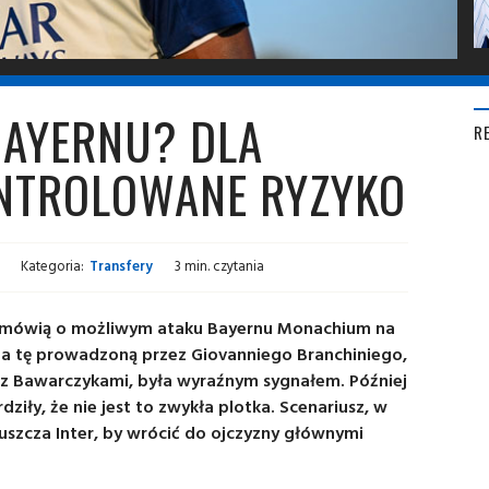
BAYERNU? DLA
R
ONTROLOWANE RYZYKO
Kategoria:
Transfery
3 min. czytania
c mówią o możliwym ataku Bayernu Monachium na
 na tę prowadzoną przez Giovanniego Branchiniego,
 z Bawarczykami, była wyraźnym sygnałem. Później
dziły, że nie jest to zwykła plotka. Scenariusz, w
uszcza Inter, by wrócić do ojczyzny głównymi