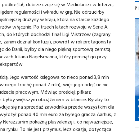
e podkreślał, dobrze czuje się w Mediolanie i w Interze,
P
ędem regularności i wkładu w grę. Nie odrzuciłby
ilniejszej drużyny w kraju, która na starcie każdego
trzów włącznie. Po trzech latach rozwoju w Serie A,
, do których dochodzi finał Ligi Mistrzów (zagrany
e, zanim doznał kontuzji), powrót w roli protagonisty
ając do Danii, byłby dla niego piękną sportową zemstą.
zach Juliana Nagelsmanna, który pominął go przy
 ekspertów.
nością. Jego wartość księgowa to nieco ponad 3,8 mln
w niego trochę ponad 7 mln), więc jego odejście nie
udżecie płacowym. Mówiąc prościej: piłkarz
byłby większym obciążeniem w bilansie. Byłaby to
cyduje się na sprzedaż zawodnika przede wszystkim dla
yłożył ponad 40 mln euro za byłego gracza Aarhus, z
L
erazzurrim pokaźną plusvalenzę i, co najważniejsze,
a rynku. To nie jest przymus, lecz okazja, dotycząca