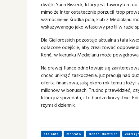
dwójki Yann Bisseck, który jest faworytem do 
mimo że Inter ostatecznie porzucił trop prow
wzmocnienie środka pola, klub z Mediolanu mo
wskazywanego jako właściwy profil w razie s
Dla Giallorossich pozostaje aktualna stała kw
opłacone odejście, aby zrealizować odpowiedni
Koné, w kierunku Mediolanu może powędrować
Na prawej flance odnotowuje się zainteresowa
chcąc uniknąć zaskoczenia, już pracują nad du
oferta finansowa, jaką około rok temu złożyl
milionów w bonusach. Trudno przewidzieć, cz
która już sprzedała, i to bardzo korzystnie, 
rzymski dziennik.
atalanta
mercato
denzel dumfries
curtis 