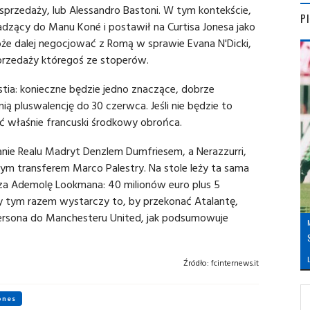
sprzedaży, lub Alessandro Bastoni. W tym kontekście,
P
adzący do Manu Koné i postawił na Curtisa Jonesa jako
że dalej negocjować z Romą w sprawie Evana N'Dicki,
przedaży któregoś ze stoperów.
estia: konieczne będzie jedno znaczące, dobrze
ą pluswalencję do 30 czerwca. Jeśli nie będzie to
 właśnie francuski środkowy obrońca.
nie Realu Madryt Denzlem Dumfriesem, a Nerazzurri,
żym transferem Marco Palestry. Na stole leży ta sama
i za Ademolę Lookmana: 40 milionów euro plus 5
y tym razem wystarczy to, by przekonać Atalantę,
Edersona do Manchesteru United, jak podsumowuje
L
Źródło:
fcinternews.it
jones