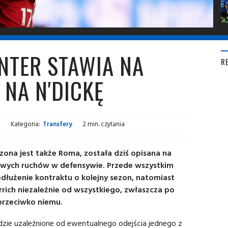
INTER STAWIA NA
R
 NA N'DICKĘ
Kategoria:
Transfery
2 min. czytania
zona jest także Roma, została dziś opisana na
liwych ruchów w defensywie. Przede wszystkim
łużenie kontraktu o kolejny sezon, natomiast
rich niezależnie od wszystkiego, zwłaszcza po
rzeciwko niemu.
ie uzależnione od ewentualnego odejścia jednego z