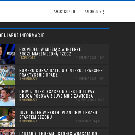
ZAŁÓŻ KONTO
ZALOGUJ SIĘ
OPULARNE INFORMACJE
PROVEDEL: W MIESIĄC W INTERZE
ZROZUMIAŁEM JEDNĄ RZECZ
1 KOMENTARZ
7 SIERPNIA 2026 | 12:14
ROMERO CORAZ DALEJ OD INTERU: TRANSFER
PRAKTYCZNIE UPADŁ
8 KOMENTARZY
7 SIERPNIA 2026 | 12:14
CHIVU: INTER JESZCZE NIE JEST GOTOWY,
DRUGA POŁOWA Z JUVE MNIE ZAWIODŁA
0 KOMENTARZY
8 SIERPNIA 2026 | 17:29
JUVE–INTER W PERTH: PLAN CHIVU PRZED
STARTEM SEZONU
0 KOMENTARZY
7 SIERPNIA 2026 | 10:19
LAUTARO, THURAM I STONES WRACAJĄ DO