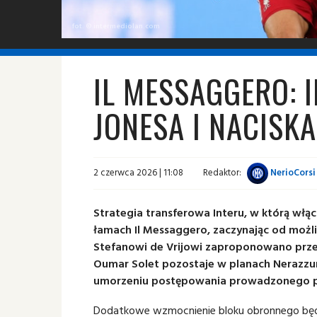
fot. © intermediolan.com
IL MESSAGGERO: 
JONESA I NACISKA
2 czerwca 2026 | 11:08
Redaktor:
NerioCorsi
Strategia transferowa Interu, w którą włąc
łamach Il Messaggero, zaczynając od moż
Stefanowi de Vrijowi zaproponowano przed
Oumar Solet pozostaje w planach Nerazzur
umorzeniu postępowania prowadzonego p
Dodatkowe wzmocnienie bloku obronnego będz