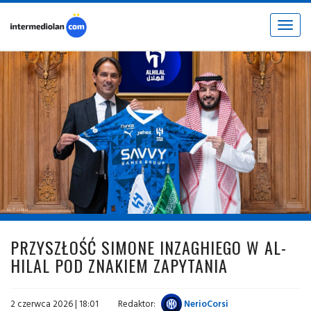
Toggle
navigat
fot. © al-hilal
PRZYSZŁOŚĆ SIMONE INZAGHIEGO W AL-
HILAL POD ZNAKIEM ZAPYTANIA
2 czerwca 2026 | 18:01
Redaktor:
NerioCorsi