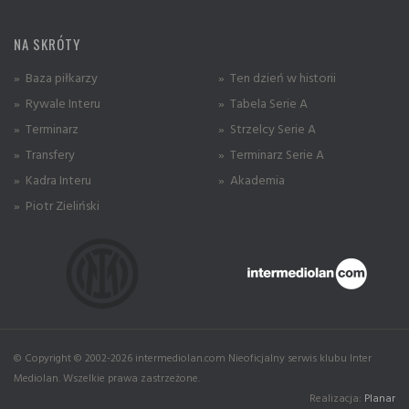
NA SKRÓTY
» Baza piłkarzy
» Ten dzień w historii
» Rywale Interu
» Tabela Serie A
» Terminarz
» Strzelcy Serie A
» Transfery
» Terminarz Serie A
» Kadra Interu
» Akademia
» Piotr Zieliński
© Copyright © 2002-2026 intermediolan.com Nieoficjalny serwis klubu Inter
Mediolan. Wszelkie prawa zastrzeżone.
Realizacja:
Planar