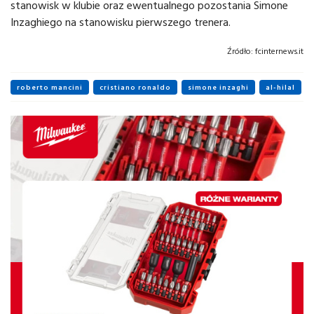
stanowisk w klubie oraz ewentualnego pozostania Simone
Inzaghiego na stanowisku pierwszego trenera.
Źródło:
fcinternews.it
roberto mancini
cristiano ronaldo
simone inzaghi
al-hilal