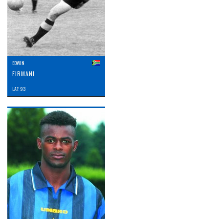
EDWIN
FIRMANI
LAT: 93