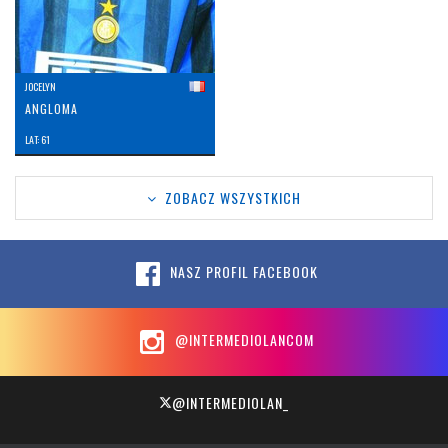
JOCELYN
ANGLOMA
LAT: 61
ZOBACZ WSZYSTKICH
NASZ PROFIL FACEBOOK
@INTERMEDIOLANCOM
@INTERMEDIOLAN_