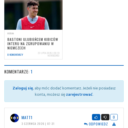
OGÓLNA
BASTONI ULUBIEŃCEM KIBICÓW
INTERU NA ZGRUPOWANIU W
NIEMCZECH
22 LIPCA 2026 | 08:33
0 KOMENTARZY
NERIOCORSI
KOMENTARZE:
1
Zaloguj się
, aby móc dodać komentarz. Jeżeli nie posiadasz
konta, możesz się
zarejestrować
.
MATT1
0
ODPOWIEDZ
3 CZERWCA 2026 | 07:31