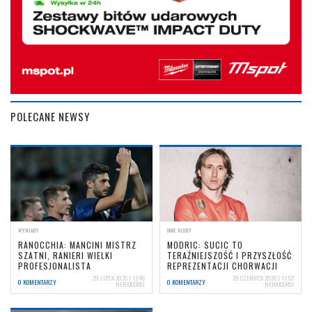
POLECANE NEWSY
WYWIADY
INNE KLUBY
RANOCCHIA: MANCINI MISTRZ
MODRIC: SUCIC TO
SZATNI, RANIERI WIELKI
TERAŹNIEJSZOŚĆ I PRZYSZŁOŚĆ
PROFESJONALISTA
REPREZENTACJI CHORWACJI
29 LIPCA 2026 | 12:46
29 CZERWCA 2026 | 11:52
0 KOMENTARZY
0 KOMENTARZY
NERIOCORSI
NERIOCORSI