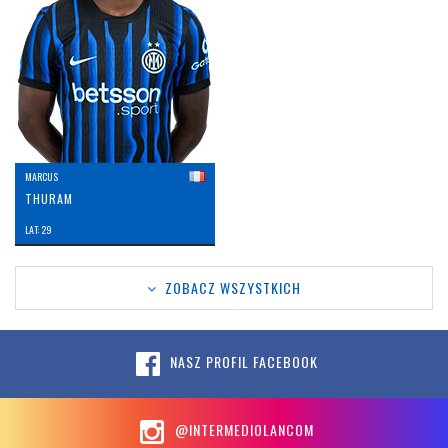
MARCUS
THURAM
LAT: 29
ZOBACZ WSZYSTKICH
NASZ PROFIL FACEBOOK
@INTERMEDIOLANCOM