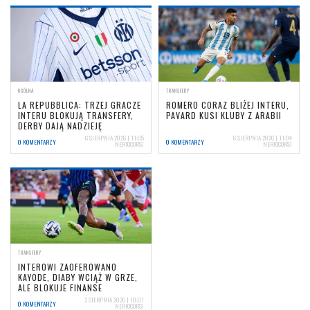
OGÓLNA
TRANSFERY
LA REPUBBLICA: TRZEJ GRACZE
ROMERO CORAZ BLIŻEJ INTERU,
INTERU BLOKUJĄ TRANSFERY,
PAVARD KUSI KLUBY Z ARABII
DERBY DAJĄ NADZIEJĘ
6 SIERPNIA 2026 | 11:05
6 SIERPNIA 2026 | 11:04
0 KOMENTARZY
0 KOMENTARZY
NERIOCORSI
NERIOCORSI
TRANSFERY
INTEROWI ZAOFEROWANO
KAYODE, DIABY WCIĄŻ W GRZE,
ALE BLOKUJE FINANSE
3 SIERPNIA 2026 | 10:01
0 KOMENTARZY
NERIOCORSI