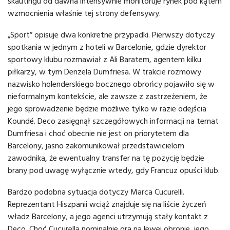
skautingu od dawna intensywnie monitoruje rynek pod kątem
wzmocnienia właśnie tej strony defensywy.
„Sport” opisuje dwa konkretne przypadki. Pierwszy dotyczy
spotkania w jednym z hoteli w Barcelonie, gdzie dyrektor
sportowy klubu rozmawiał z Ali Baratem, agentem kilku
piłkarzy, w tym Denzela Dumfriesa. W trakcie rozmowy
nazwisko holenderskiego bocznego obrońcy pojawiło się w
nieformalnym kontekście, ale zawsze z zastrzeżeniem, że
jego sprowadzenie będzie możliwe tylko w razie odejścia
Koundé. Deco zasięgnął szczegółowych informacji na temat
Dumfriesa i choć obecnie nie jest on priorytetem dla
Barcelony, jasno zakomunikował przedstawicielom
zawodnika, że ewentualny transfer na tę pozycję będzie
brany pod uwagę wyłącznie wtedy, gdy Francuz opuści klub.
Bardzo podobna sytuacja dotyczy Marca Cucurelli.
Reprezentant Hiszpanii wciąż znajduje się na liście życzeń
władz Barcelony, a jego agenci utrzymują stały kontakt z
Deco. Choć Cucurella nominalnie gra na lewej obronie, jego