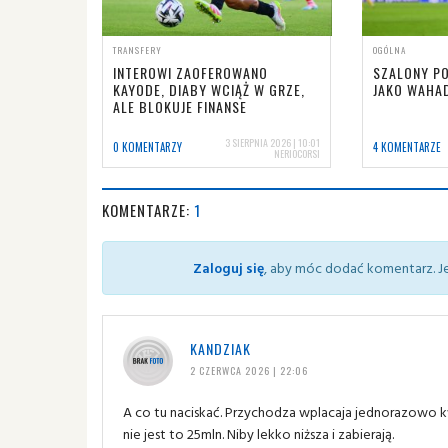
TRANSFERY
OGÓLNA
INTEROWI ZAOFEROWANO
SZALONY PO
KAYODE, DIABY WCIĄŻ W GRZE,
JAKO WAHA
ALE BLOKUJE FINANSE
3 SIERPNIA 2026 | 10:01
0 KOMENTARZY
4 KOMENTARZE
NERIOCORSI
KOMENTARZE:
1
Zaloguj się
, aby móc dodać komentarz. Je
KANDZIAK
2 CZERWCA 2026 | 22:06
A co tu naciskać. Przychodza wplacaja jednorazowo k
nie jest to 25mln. Niby lekko niższa i zabierają.