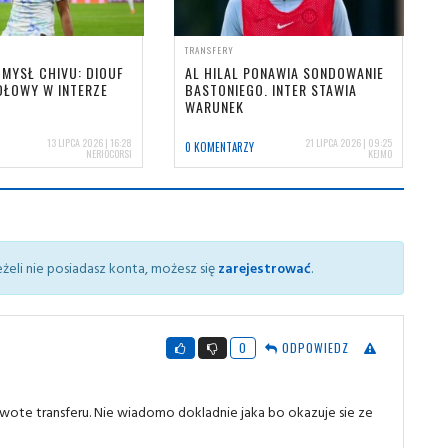
TRANSFERY
MYSŁ CHIVU: DIOUF
AL HILAL PONAWIA SONDOWANIE
DŁOWY W INTERZE
BASTONIEGO. INTER STAWIA
WARUNEK
13 LIPCA 2026 | 16:28
21 LIPCA 2026 | 09:25
0 KOMENTARZY
NERIOCORSI
KEJMO
żeli nie posiadasz konta, możesz się
zarejestrować
.
0
ODPOWIEDZ
wote transferu. Nie wiadomo dokladnie jaka bo okazuje sie ze