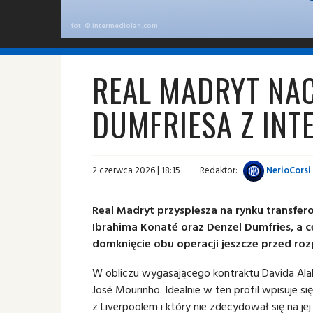
fot. © intermediolan.com
REAL MADRYT NAC
DUMFRIESA Z INT
2 czerwca 2026 | 18:15
Redaktor:
NerioCorsi
Real Madryt przyspiesza na rynku transfer
Ibrahima Konaté oraz Denzel Dumfries, a c
domknięcie obu operacji jeszcze przed ro
W obliczu wygasającego kontraktu Davida Ala
José Mourinho. Idealnie w ten profil wpisuje 
z Liverpoolem i który nie zdecydował się na jej