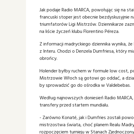
Jak podaje Radio MARCA, powołując się na st
francuski stoper jest obecnie bezdyskusyjnie
triumfatorów Ligi Mistrzów. Dziennikarze zazn
na liście życzeń klubu Florentino Péreza.
Z informacji madryckiego dziennika wynika, ż
z Interu. Chodzi o Denzela Dumfriesa, który m
obrońcy.
Holender byłby ruchem w formule low cost, po
Mistrzowie Włoch są gotowi go oddać, a dział
by sprowadzić go do ośrodka w Valdebebas.
Według najnowszych doniesień Radio MARCA, R
transfery przed startem mundialu.
- Zarówno Konaté, jak i Dumfries zostali powo
mistrzostwa świata, choć planem Realu Madryt
rozpoczęciem turnieju w Stanach Zjednoczony