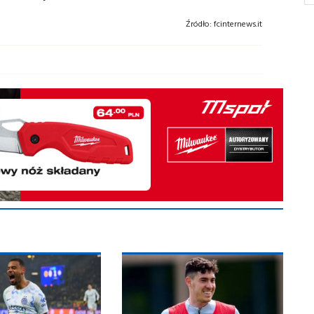
Źródło:
fcinternews.it