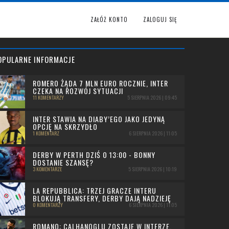
ZAŁÓŻ KONTO
ZALOGUJ SIĘ
OPULARNE INFORMACJE
ROMERO ŻĄDA 7 MLN EURO ROCZNIE, INTER
CZEKA NA ROZWÓJ SYTUACJI
11 KOMENTARZY
5 SIERPNIA 2026 | 09:45
INTER STAWIA NA DIABY’EGO JAKO JEDYNĄ
OPCJĘ NA SKRZYDŁO
1 KOMENTARZ
6 SIERPNIA 2026 | 11:05
DERBY W PERTH DZIŚ O 13:00 - BONNY
DOSTANIE SZANSĘ?
3 KOMENTARZE
5 SIERPNIA 2026 | 10:19
LA REPUBBLICA: TRZEJ GRACZE INTERU
BLOKUJĄ TRANSFERY, DERBY DAJĄ NADZIEJĘ
0 KOMENTARZY
6 SIERPNIA 2026 | 11:05
ROMANO: CALHANOGLU ZOSTAJE W INTERZE,