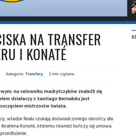
ISKA NA TRANSFER
R
ERU I KONATÉ
Kategoria:
Transfery
2 min. czytania
owym: na celowniku madrytczyków znaleźli się
elem działaczy z Santiago Bernabéu jest
zpoczęciem mistrzostw świata.
by, władze Realu szukają doświadczonego obrońcy dla
się Ibrahima Konaté, któremu również kończy się umowa
 przedłużenie.