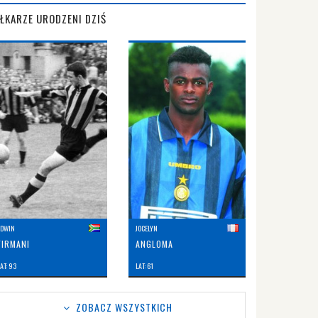
IŁKARZE URODZENI DZIŚ
EDWIN
JOCELYN
FIRMANI
ANGLOMA
AT: 93
LAT: 61
ZOBACZ WSZYSTKICH