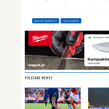
denzel dumfries
real madryt
POLECANE NEWSY