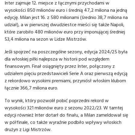
Inter zajmuje 12. miejsce z łącznymi przychodami w
wysokości 850 milionów euro i średnią 47,2 miliona na jedną
edycję. Milan jest 16. z 580 milionami (średnio 38,7 miliona na
udział), a w pierwszej dwudziestce mieści się także Napoli,
które zarobiło 480 milionów euro przy imponującej średniej
53,4 miliona na sezon w Lidze Mistrzów.
Jeśli spojrzeć na poszczególne sezony, edycja 2024/25 była
dla włoskiej piłki najlepsza w historii pod względem
finansowym. Finał osiągnięty przez Inter, połączony z
udziałem pięciu przedstawicieli Serie A oraz pierwszą edycją
z rekordowo wysokimi premiami, przyniósł włoskim klubom
łącznie 366,7 miliona euro.
To wynik, który pozwolił pobić poprzedni rekord w
wysokości 321 milionów euro z sezonu 2022/23. W tamtej
edycji również Inter dotarł do finału, a Milan zameldował się
w półfinale, co także wyraźnie podbiło wpływy włoskich
drużyn z Ligi Mistrzów.