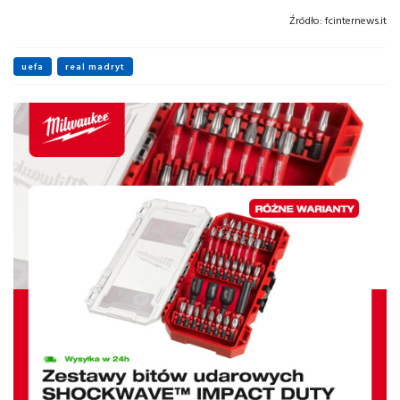
Źródło:
fcinternews.it
uefa
real madryt