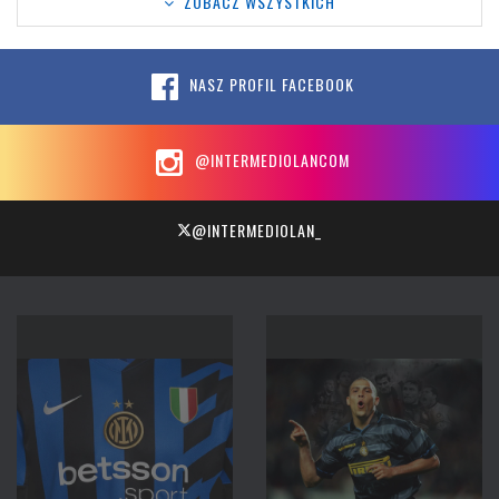
ZOBACZ WSZYSTKICH
NASZ PROFIL FACEBOOK
@INTERMEDIOLANCOM
@INTERMEDIOLAN_