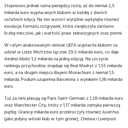
Stopniowo jednak suma pieniędzy rosła, aż do niemal 2,5
miliarda euro wypłacanych klubom w każdej z dwóch
ostatnich edycji. Na ten wzrost wyraźnie wpłynęła również
ewolucja formatu rozgrywek, która zwiększyła zarówno
liczbę meczów, jak i wartość praw telewizyjnych oraz premii.
W całym analizowanym okresie UEFA wypłaciła klubom za
udział w Lidze Mistrzów łącznie 29,5 miliarda euro, co daje
średnio blisko 1,2 miliarda na jedną edycję. Na szczycie
rankingu przychodów znajduje się Real Madryt z 1,55 miliarda
euro, a na drugim miejscu Bayern Monachium z niemal 1,5
miliarda. Podium uzupełnia Barcelona z wynikiem 1,38 miliarda
euro.
Tuż za nimi plasują się Paris Saint-Germain z 1,28 miliarda euro
oraz Manchester City, który z 1,17 miliarda zamyka pierwszą
piątkę. Granicę miliarda euro przekroczyły również Juventus
(jako jedyny włoski klub w tym gronie), Chelsea i Liverpool.