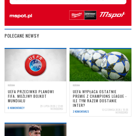
POLECANE NEWSY
OGÓLNA
OGÓLNA
UEFA PRZECIWKO PLANOWI
UEFA WYPŁACA OSTATNIE
FIFA. MOŻLIWY BOJKOT
PREMIE Z CHAMPIONS LEAGUE -
MUNDIALU
ILE TYM RAZEM DOSTANIE
INTER?
29 LIPCA 2026 | 12:49
0 KOMENTARZY
NERIOCORSI
12 CZERWCA 2026 | 15:35
2 KOMENTARZE
NERIOCORSI