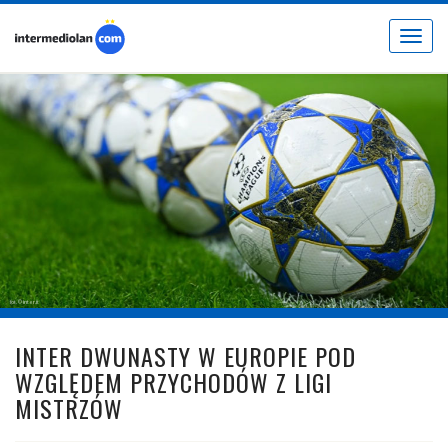
Toggle
navigat
fot. © inter.it
INTER DWUNASTY W EUROPIE POD
WZGLĘDEM PRZYCHODÓW Z LIGI
MISTRZÓW