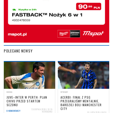
POLECANE NEWSY
OGÓLNA
WYWIADY
JUVE–INTER W PERTH: PLAN
ACERBI: FINAŁ Z PSG
CHIVU PRZED STARTEM
PRZEGRALIŚMY MENTALNIE,
SEZONU
BARDZIEJ BOLI MANCHESTER
CITY
7 SIERPNIA 2026 | 10:19
0 KOMENTARZY
NERIOCORSI
10 LIPCA 2026 | 08:51