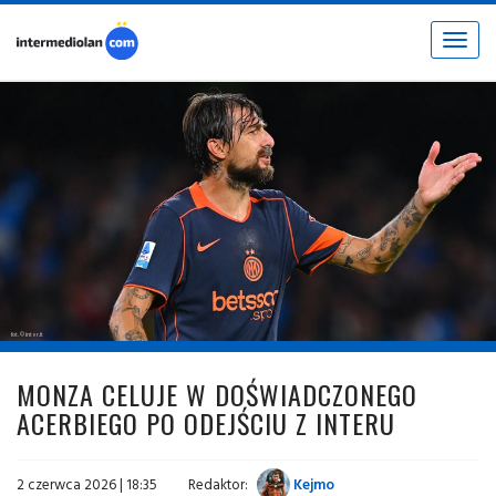
Toggle
navigat
fot. © inter.it
MONZA CELUJE W DOŚWIADCZONEGO
ACERBIEGO PO ODEJŚCIU Z INTERU
2 czerwca 2026 | 18:35
Redaktor:
Kejmo