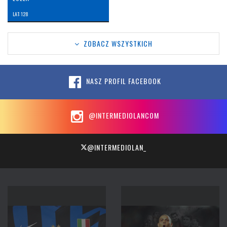
LAT: 128
ZOBACZ WSZYSTKICH
NASZ PROFIL FACEBOOK
@INTERMEDIOLANCOM
@INTERMEDIOLAN_