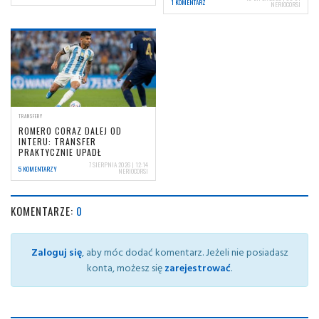
1 KOMENTARZ
NERIOCORSI
TRANSFERY
ROMERO CORAZ DALEJ OD
INTERU: TRANSFER
PRAKTYCZNIE UPADŁ
7 SIERPNIA 2026 | 12:14
5 KOMENTARZY
NERIOCORSI
KOMENTARZE:
0
Zaloguj się
, aby móc dodać komentarz. Jeżeli nie posiadasz
konta, możesz się
zarejestrować
.