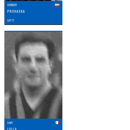
HERBERT
PROHASKA
LAT: 71
LINO
LOLLA