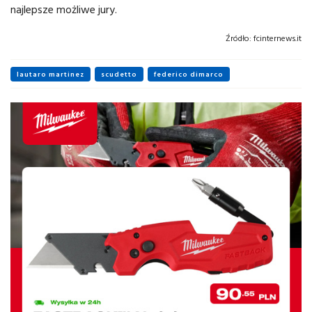
najlepsze możliwe jury.
Źródło:
fcinternews.it
lautaro martinez
scudetto
federico dimarco