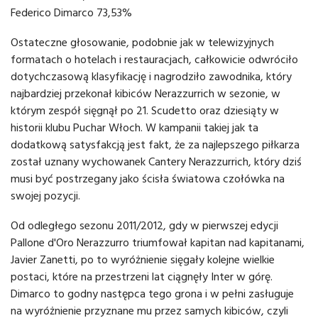
Federico Dimarco 73,53%
Ostateczne głosowanie, podobnie jak w telewizyjnych
formatach o hotelach i restauracjach, całkowicie odwróciło
dotychczasową klasyfikację i nagrodziło zawodnika, który
najbardziej przekonał kibiców Nerazzurrich w sezonie, w
którym zespół sięgnął po 21. Scudetto oraz dziesiąty w
historii klubu Puchar Włoch. W kampanii takiej jak ta
dodatkową satysfakcją jest fakt, że za najlepszego piłkarza
został uznany wychowanek Cantery Nerazzurrich, który dziś
musi być postrzegany jako ścisła światowa czołówka na
swojej pozycji.
Od odległego sezonu 2011/2012, gdy w pierwszej edycji
Pallone d'Oro Nerazzurro triumfował kapitan nad kapitanami,
Javier Zanetti, po to wyróżnienie sięgały kolejne wielkie
postaci, które na przestrzeni lat ciągnęły Inter w górę.
Dimarco to godny następca tego grona i w pełni zasługuje
na wyróżnienie przyznane mu przez samych kibiców, czyli