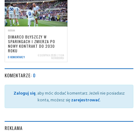
OGÓLNA
DIMARCO BŁYSZCZY W
SPARINGACH I ZMIERZA PO
NOWY KONTRAKT DO 2030
ROKU
6 SIERPNIA 2026 | 11:04
0 KOMENTARZY
NERIOCORSI
KOMENTARZE:
0
Zaloguj się
, aby móc dodać komentarz. Jeżeli nie posiadasz
konta, możesz się
zarejestrować
.
REKLAMA