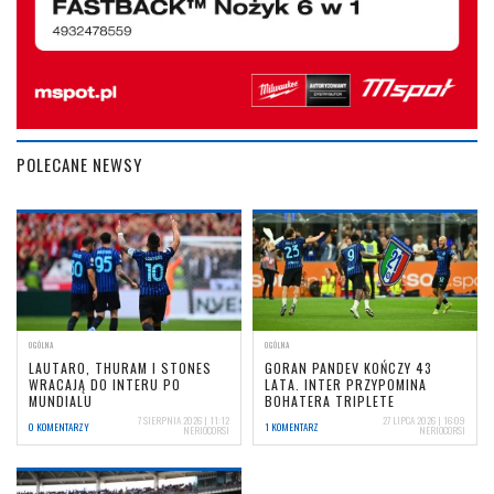
POLECANE NEWSY
OGÓLNA
OGÓLNA
LAUTARO, THURAM I STONES
GORAN PANDEV KOŃCZY 43
WRACAJĄ DO INTERU PO
LATA. INTER PRZYPOMINA
MUNDIALU
BOHATERA TRIPLETE
7 SIERPNIA 2026 | 11:12
27 LIPCA 2026 | 16:09
0 KOMENTARZY
1 KOMENTARZ
NERIOCORSI
NERIOCORSI