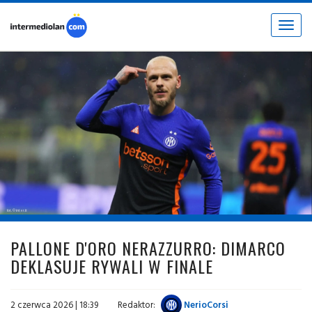
Toggle
navigat
fot. © inter.it
PALLONE D'ORO NERAZZURRO: DIMARCO
DEKLASUJE RYWALI W FINALE
2 czerwca 2026 | 18:39
Redaktor:
NerioCorsi