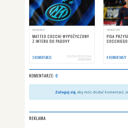
AKADEMIA
TRANSFERY
MATTEO COCCHI WYPOŻYCZONY
PISA PRZYS
Z INTERU DO PADOVY
COCCHIEGO
23 LIPCA 2026 | 10:40
3 KOMENTARZE
0 KOMENTARZY
NERIOCORSI
KOMENTARZE:
0
Zaloguj się
, aby móc dodać komentarz. Je
REKLAMA