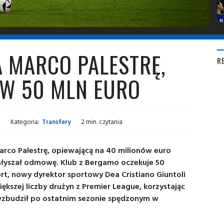
A MARCO PALESTRĘ,
R
 W 50 MLN EURO
Kategoria:
Transfery
2 min. czytania
Marco Palestrę, opiewającą na 40 milionów euro
usłyszał odmowę. Klub z Bergamo oczekuje 50
port, nowy dyrektor sportowy Dea Cristiano Giuntoli
iększej liczby drużyn z Premier League, korzystając
 wzbudził po ostatnim sezonie spędzonym w