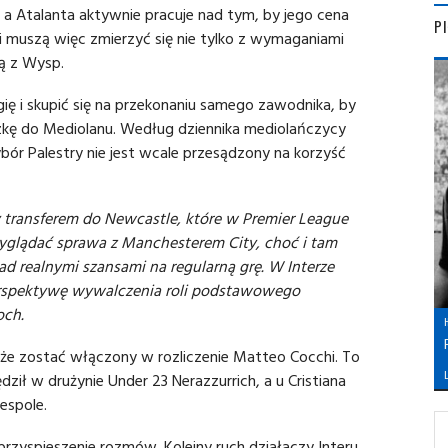
i, a Atalanta aktywnie pracuje nad tym, by jego cena
P
i muszą więc zmierzyć się nie tylko z wymaganiami
ją z Wysp.
gię i skupić się na przekonaniu samego zawodnika, by
zkę do Mediolanu. Według dziennika mediolańczycy
ybór Palestry nie jest wcale przesądzony na korzyść
ny transferem do Newcastle, które w Premier League
wyglądać sprawa z Manchesterem City, choć i tam
d realnymi szansami na regularną grę. W Interze
perspektywę wywalczenia roli podstawowego
och.
oże zostać włączony w rozliczenie Matteo Cocchi. To
L
dził w drużynie Under 23 Nerazzurrich, a u Cristiana
espole.
 przyspieszenie rozmów. Kolejny ruch działaczy Interu