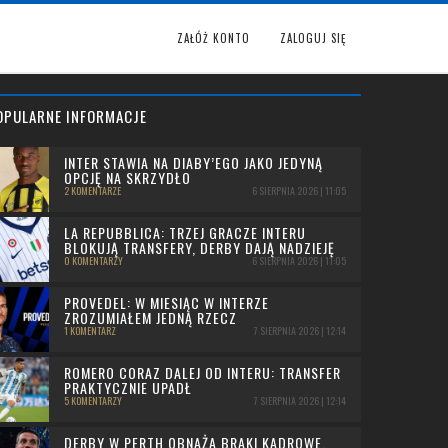
ZAŁÓŻ KONTO
ZALOGUJ SIĘ
OPULARNE INFORMACJE
INTER STAWIA NA DIABY’EGO JAKO JEDYNĄ
OPCJĘ NA SKRZYDŁO
2 KOMENTARZE
6 SIERPNIA 2026 | 11:05
LA REPUBBLICA: TRZEJ GRACZE INTERU
BLOKUJĄ TRANSFERY, DERBY DAJĄ NADZIEJĘ
0 KOMENTARZY
6 SIERPNIA 2026 | 11:05
PROVEDEL: W MIESIĄC W INTERZE
ZROZUMIAŁEM JEDNĄ RZECZ
1 KOMENTARZ
7 SIERPNIA 2026 | 12:14
ROMERO CORAZ DALEJ OD INTERU: TRANSFER
PRAKTYCZNIE UPADŁ
5 KOMENTARZY
7 SIERPNIA 2026 | 12:14
DERBY W PERTH OBNAŻA BRAKI KADROWE.