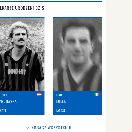
IŁKARZE URODZENI DZIŚ
HERBERT
LINO
PROHASKA
LOLLA
AT: 71
LAT: 128
ZOBACZ WSZYSTKICH