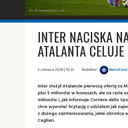
fot. © intermediolan.com
INTER NACISKA N
ATALANTA CELUJE
3 czerwca 2026 | 10:23
Redaktor:
NerioCorsi
Inter złożył Atalancie pierwszą ofertę za 
plus 5 milionów w bonusach, ale na razie 
milionów i, jak informuje Corriere dello S
chce wywołać licytację z udziałem jak najw
z dużego zainteresowania, jakie obrońca
Cagliari.