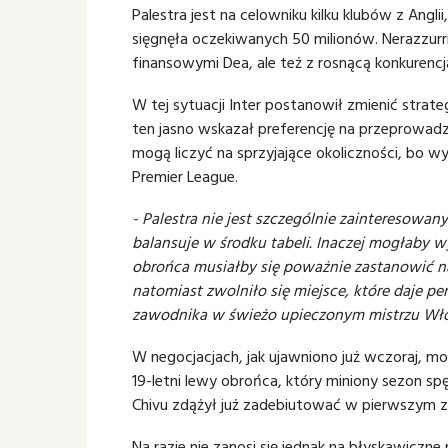
Palestra jest na celowniku kilku klubów z Angli
sięgnęła oczekiwanych 50 milionów. Nerazzurr
finansowymi Dea, ale też z rosnącą konkurenc
W tej sytuacji Inter postanowił zmienić strate
ten jasno wskazał preferencję na przeprowad
mogą liczyć na sprzyjające okoliczności, bo w
Premier League.
- Palestra nie jest szczególnie zainteresowa
balansuje w środku tabeli. Inaczej mogłaby 
obrońca musiałby się poważnie zastanowić na
natomiast zwolniło się miejsce, które daje 
zawodnika w świeżo upieczonym mistrzu Wł
W negocjacjach, jak ujawniono już wczoraj, m
19-letni lewy obrońca, który miniony sezon spę
Chivu zdążył już zadebiutować w pierwszym z
Na razie nie zanosi się jednak na błyskawiczne