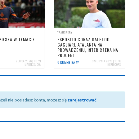
TRANSFERY
PIESZA W TEMACIE
ESPOSITO CORAZ DALEJ OD
CAGLIARI. ATALANTA NA
PROWADZENIU, INTER CZEKA NA
PROCENT
2 LIPCA 2026 | 08:21
3 SIERPNIA 2026 | 10:39
0 KOMENTARZY
MAREK SUDOŁ
NERIOCORSI
żeli nie posiadasz konta, możesz się
zarejestrować
.