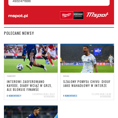
POLECANE NEWSY
TRANSFERY
OGÓLNA
INTEROWI ZAOFEROWANO
SZALONY POMYSŁ CHIVU: DIOUF
KAYODE, DIABY WCIĄŻ W GRZE,
JAKO WAHADŁOWY W INTERZE
ALE BLOKUJE FINANSE
3 SIERPNIA 2026 | 10:01
13 LIPCA 2026 | 16:28
0 KOMENTARZY
4 KOMENTARZE
NERIOCORSI
NERIOCORSI