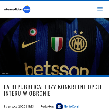
Toggle
navigat
fot. © inter.it
LA REPUBBLICA: TRZY KONKRETNE OPCJE
INTERU W OBRONIE
3 czerwca 2026 | 13:33
Redaktor:
NerioCorsi