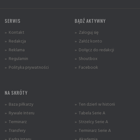
SERWIS
BĄDŹ AKTYWNY
» Kontakt
» Zaloguj się
» Redakcja
» Załóż konto
» Reklama
» Dołącz do redakcji
» Regulamin
» Shoutbox
» Polityka prywatności
» Facebook
NA SKRÓTY
» Baza piłkarzy
» Ten dzień w historii
» Rywale Interu
» Tabela Serie A
» Terminarz
» Strzelcy Serie A
» Transfery
» Terminarz Serie A
» Kadra Interu
» Akademia