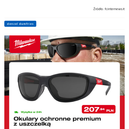
Źródło:
fcinternews.it
denzel dumfries