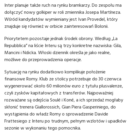
Inter planuje także ruch na rynku bramkarzy. Do zespołu ma
dołączyć nowy golkiper w roli zmiennika Josepa Martíneza.
Wśród kandydatów wymieniany jest Ivan Provedel, który
znajduje się również w orbicie zainteresowań Bolonii.
Priorytetem pozostaje jednak środek obrony. Według „La
Repubblica” na liście Interu są trzy konkretne nazwiska: Gila,
Mancini i Ndicka. Włoski dziennik określa je jako realne,
możliwe do przeprowadzenia operacje.
Sytuację na rynku dodatkowo komplikuje położenie
finansowe Romy. Klub ze stolicy potrzebuje do 30 czerwca
wygenerować około 60 milionów euro z tytułu plusvalenze,
czyli zysków kapitałowych z transferów. Najpoważniej
rozważane są odejścia Soulé i Koné, a ich sprzedaż mogłaby
skłonić trenera Giallorossich, Gian Piera Gasperiniego, do
wystąpienia do władz Romy o sprowadzenie Davide
Frattesiego z Interu po trudnym, pełnym wzlotów i upadków
sezonie w wykonaniu tego pomocnika.