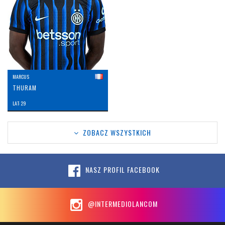
MARCUS
THURAM
LAT: 29
ZOBACZ WSZYSTKICH
NASZ PROFIL FACEBOOK
@INTERMEDIOLANCOM