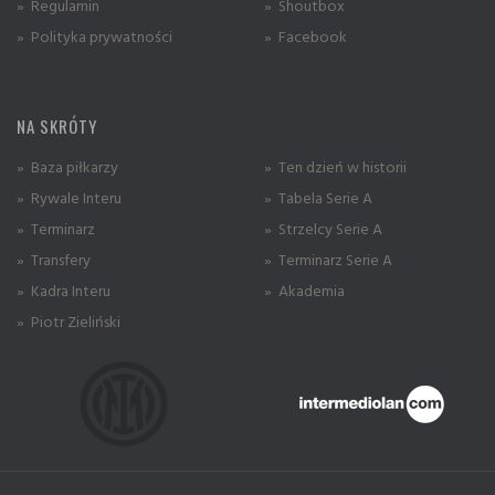
» Regulamin
» Shoutbox
» Polityka prywatności
» Facebook
NA SKRÓTY
» Baza piłkarzy
» Ten dzień w historii
» Rywale Interu
» Tabela Serie A
» Terminarz
» Strzelcy Serie A
» Transfery
» Terminarz Serie A
» Kadra Interu
» Akademia
» Piotr Zieliński