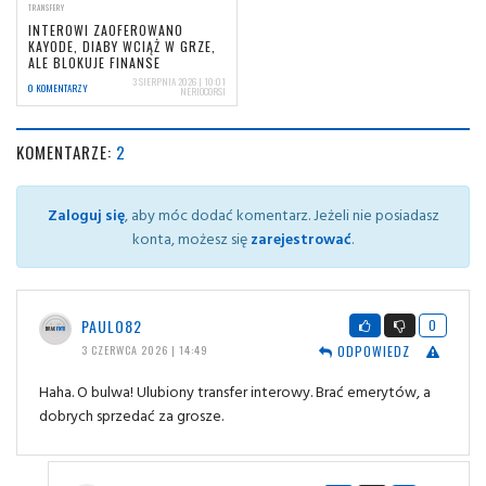
TRANSFERY
INTEROWI ZAOFEROWANO
KAYODE, DIABY WCIĄŻ W GRZE,
ALE BLOKUJE FINANSE
3 SIERPNIA 2026 | 10:01
0 KOMENTARZY
NERIOCORSI
KOMENTARZE:
2
Zaloguj się
, aby móc dodać komentarz. Jeżeli nie posiadasz
konta, możesz się
zarejestrować
.
PAULO82
0
ODPOWIEDZ
3 CZERWCA 2026 | 14:49
Haha. O bulwa! Ulubiony transfer interowy. Brać emerytów, a
dobrych sprzedać za grosze.