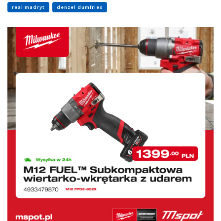
real madryt
denzel dumfries