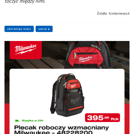
toczyć między nimi.
Źródło:
fcinternews.it
christian vieri
serie a