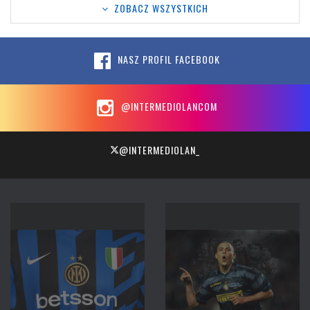
ZOBACZ WSZYSTKICH
NASZ PROFIL FACEBOOK
@INTERMEDIOLANCOM
@INTERMEDIOLAN_