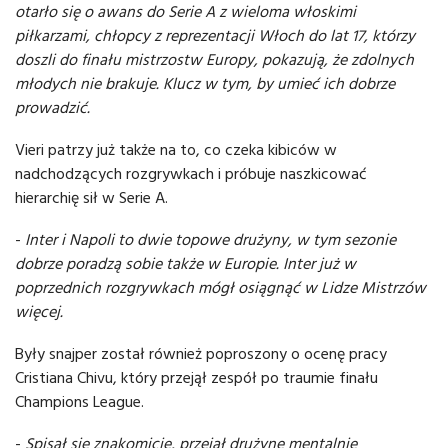
otarło się o awans do Serie A z wieloma włoskimi
piłkarzami, chłopcy z reprezentacji Włoch do lat 17, którzy
doszli do finału mistrzostw Europy, pokazują, że zdolnych
młodych nie brakuje. Klucz w tym, by umieć ich dobrze
prowadzić.
Vieri patrzy już także na to, co czeka kibiców w
nadchodzących rozgrywkach i próbuje naszkicować
hierarchię sił w Serie A.
-
Inter i Napoli to dwie topowe drużyny, w tym sezonie
dobrze poradzą sobie także w Europie. Inter już w
poprzednich rozgrywkach mógł osiągnąć w Lidze Mistrzów
więcej.
Były snajper został również poproszony o ocenę pracy
Cristiana Chivu, który przejął zespół po traumie finału
Champions League.
-
Spisał się znakomicie, przejął drużynę mentalnie