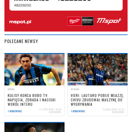
POLECANE NEWSY
OGÓLNA
WYWIADY
KULISY KOŃCA BOBO TV:
VIERI: LAUTARO POBIJE MEAZZĘ,
NAPIĘCIA, ZDRADA I NACISKI
CHIVU ZBUDOWAŁ MASZYNĘ DO
WOKÓŁ INTERU
WYGRYWANIA
11 LIPCA 2026 | 10:06
12 MAJA 2026 | 10:10
1 KOMENTARZ
1 KOMENTARZ
NERIOCORSI
NERIOCORSI