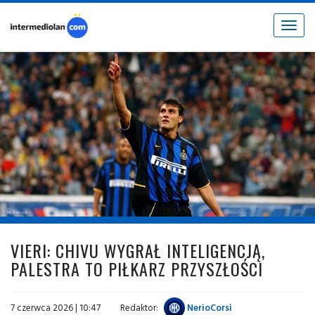
Toggle
navigat
fot. © inter.it
VIERI: CHIVU WYGRAŁ INTELIGENCJĄ,
PALESTRA TO PIŁKARZ PRZYSZŁOŚCI
7 czerwca 2026 | 10:47
Redaktor:
NerioCorsi