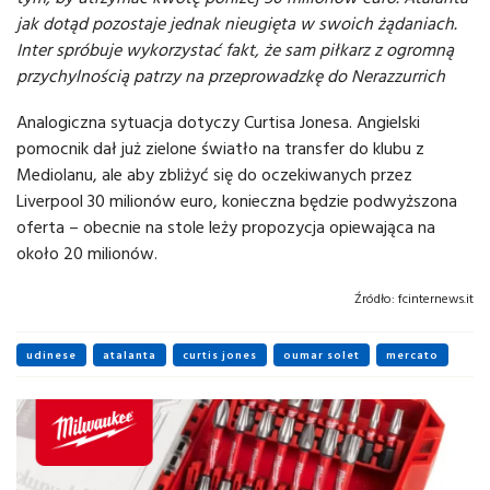
jak dotąd pozostaje jednak nieugięta w swoich żądaniach.
Inter spróbuje wykorzystać fakt, że sam piłkarz z ogromną
przychylnością patrzy na przeprowadzkę do Nerazzurrich
Analogiczna sytuacja dotyczy Curtisa Jonesa. Angielski
pomocnik dał już zielone światło na transfer do klubu z
Mediolanu, ale aby zbliżyć się do oczekiwanych przez
Liverpool 30 milionów euro, konieczna będzie podwyższona
oferta – obecnie na stole leży propozycja opiewająca na
około 20 milionów.
Źródło:
fcinternews.it
udinese
atalanta
curtis jones
oumar solet
mercato