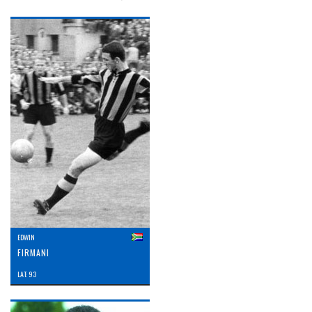
EDWIN
FIRMANI
LAT: 93