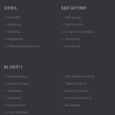
SERWIS
BĄDŹ AKTYWNY
» Kontakt
» Zaloguj się
» Redakcja
» Załóż konto
» Reklama
» Dołącz do redakcji
» Regulamin
» Shoutbox
» Polityka prywatności
» Facebook
NA SKRÓTY
» Baza piłkarzy
» Ten dzień w historii
» Rywale Interu
» Tabela Serie A
» Terminarz
» Strzelcy Serie A
» Transfery
» Terminarz Serie A
» Kadra Interu
» Akademia
» Piotr Zieliński