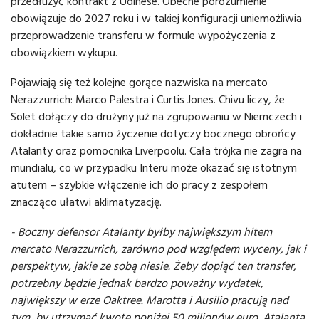
przedłużyć kontrakt z Udinese. Obecne porozumienie
obowiązuje do 2027 roku i w takiej konfiguracji uniemożliwia
przeprowadzenie transferu w formule wypożyczenia z
obowiązkiem wykupu.
Pojawiają się też kolejne gorące nazwiska na mercato
Nerazzurrich: Marco Palestra i Curtis Jones. Chivu liczy, że
Solet dołączy do drużyny już na zgrupowaniu w Niemczech i
dokładnie takie samo życzenie dotyczy bocznego obrońcy
Atalanty oraz pomocnika Liverpoolu. Cała trójka nie zagra na
mundialu, co w przypadku Interu może okazać się istotnym
atutem – szybkie włączenie ich do pracy z zespołem
znacząco ułatwi aklimatyzację.
- Boczny defensor Atalanty byłby największym hitem
mercato Nerazzurrich, zarówno pod względem wyceny, jak i
perspektyw, jakie ze sobą niesie. Żeby dopiąć ten transfer,
potrzebny będzie jednak bardzo poważny wydatek,
największy w erze Oaktree. Marotta i Ausilio pracują nad
tym, by utrzymać kwotę poniżej 50 milionów euro. Atalanta