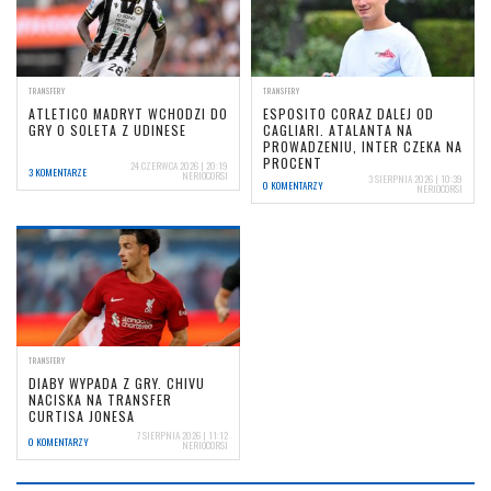
TRANSFERY
TRANSFERY
ATLETICO MADRYT WCHODZI DO
ESPOSITO CORAZ DALEJ OD
GRY O SOLETA Z UDINESE
CAGLIARI. ATALANTA NA
PROWADZENIU, INTER CZEKA NA
PROCENT
24 CZERWCA 2026 | 20:19
3 KOMENTARZE
NERIOCORSI
3 SIERPNIA 2026 | 10:39
0 KOMENTARZY
NERIOCORSI
TRANSFERY
DIABY WYPADA Z GRY. CHIVU
NACISKA NA TRANSFER
CURTISA JONESA
7 SIERPNIA 2026 | 11:12
0 KOMENTARZY
NERIOCORSI