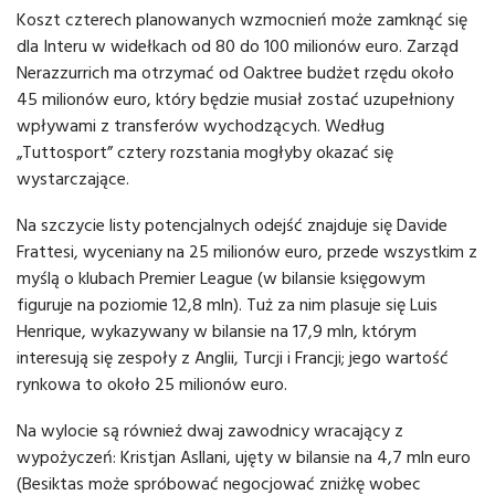
Koszt czterech planowanych wzmocnień może zamknąć się
dla Interu w widełkach od 80 do 100 milionów euro. Zarząd
Nerazzurrich ma otrzymać od Oaktree budżet rzędu około
45 milionów euro, który będzie musiał zostać uzupełniony
wpływami z transferów wychodzących. Według
„Tuttosport” cztery rozstania mogłyby okazać się
wystarczające.
Na szczycie listy potencjalnych odejść znajduje się Davide
Frattesi, wyceniany na 25 milionów euro, przede wszystkim z
myślą o klubach Premier League (w bilansie księgowym
figuruje na poziomie 12,8 mln). Tuż za nim plasuje się Luis
Henrique, wykazywany w bilansie na 17,9 mln, którym
interesują się zespoły z Anglii, Turcji i Francji; jego wartość
rynkowa to około 25 milionów euro.
Na wylocie są również dwaj zawodnicy wracający z
wypożyczeń: Kristjan Asllani, ujęty w bilansie na 4,7 mln euro
(Besiktas może spróbować negocjować zniżkę wobec