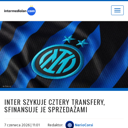
Toggle
navigat
fot. © inter.it
INTER SZYKUJE CZTERY TRANSFERY,
SFINANSUJE JE SPRZEDAŻAMI
7 czerwca 2026 | 11:01
Redaktor:
NerioCorsi