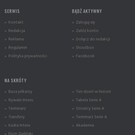
SERWIS
BĄDŹ AKTYWNY
» Kontakt
» Zaloguj się
» Redakcja
» Załóż konto
» Reklama
» Dołącz do redakcji
» Regulamin
» Shoutbox
» Polityka prywatności
» Facebook
NA SKRÓTY
» Baza piłkarzy
» Ten dzień w historii
» Rywale Interu
» Tabela Serie A
» Terminarz
» Strzelcy Serie A
» Transfery
» Terminarz Serie A
» Kadra Interu
» Akademia
» Piotr Zieliński