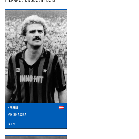
HERBERT
PROHASKA
LAT: 71