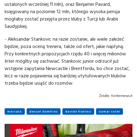
ustalonych wcześniej 11 mln), oraz Benjamin Pavard,
księgowany na poziomie 12 mln, którego wysoka pensja
mogłaby zostać przejęta przez kluby z Turcji lub Arabii
Saudyjskiej.
- Aleksandar Stankovic na razie zostanie, ale wiele zależeć
będzie, poza oceną trenera, także od ofert, jakie napłyną.
Przy konkretnych propozycjach rzędu 40 i więcej milionów
Inter mógłby się zachwiać. Stankovic junior odrzucił już
wstępne zapytania Newcastle i Brentfordu, bo chce zostać,
lecz w razie pojawienia się bardziej utytułowanych klubów
trzeba będzie usiąść do rozmów.
Źródło:
fcinternews.it
mercato
denzel dumfries
davide frattesi
oumar solet