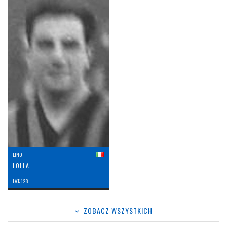
LINO
LOLLA
LAT: 128
ZOBACZ WSZYSTKICH