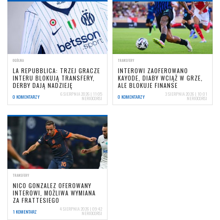
OGÓLNA
TRANSFERY
LA REPUBBLICA: TRZEJ GRACZE
INTEROWI ZAOFEROWANO
INTERU BLOKUJĄ TRANSFERY,
KAYODE, DIABY WCIĄŻ W GRZE,
DERBY DAJĄ NADZIEJĘ
ALE BLOKUJE FINANSE
6 SIERPNIA 2026 | 11:05
3 SIERPNIA 2026 | 10:01
0 KOMENTARZY
0 KOMENTARZY
NERIOCORSI
NERIOCORSI
TRANSFERY
NICO GONZALEZ OFEROWANY
INTEROWI, MOŻLIWA WYMIANA
ZA FRATTESIEGO
4 SIERPNIA 2026 | 09:42
1 KOMENTARZ
NERIOCORSI