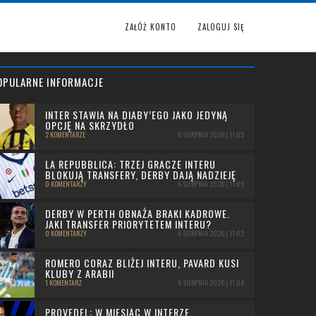
ZAŁÓŻ KONTO
ZALOGUJ SIĘ
OPULARNE INFORMACJE
INTER STAWIA NA DIABY’EGO JAKO JEDYNĄ
OPCJĘ NA SKRZYDŁO
2 KOMENTARZE
6 SIERPNIA 2026 | 11:05
LA REPUBBLICA: TRZEJ GRACZE INTERU
BLOKUJĄ TRANSFERY, DERBY DAJĄ NADZIEJĘ
0 KOMENTARZY
6 SIERPNIA 2026 | 11:05
DERBY W PERTH OBNAŻA BRAKI KADROWE.
JAKI TRANSFER PRIORYTETEM INTERU?
0 KOMENTARZY
6 SIERPNIA 2026 | 11:02
ROMERO CORAZ BLIŻEJ INTERU, PAVARD KUSI
KLUBY Z ARABII
1 KOMENTARZ
6 SIERPNIA 2026 | 11:04
PROVEDEL: W MIESIĄC W INTERZE