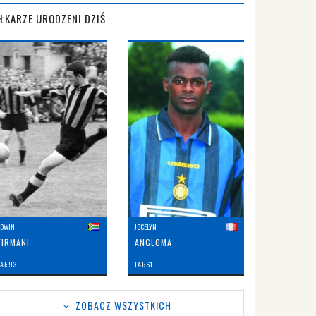
IŁKARZE URODZENI DZIŚ
EDWIN
JOCELYN
FIRMANI
ANGLOMA
AT: 93
LAT: 61
ZOBACZ WSZYSTKICH