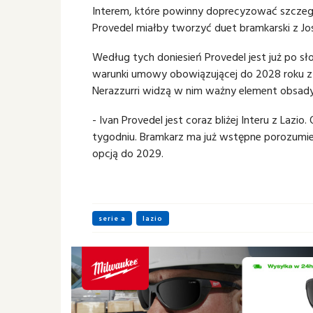
Interem, które powinny doprecyzować szczegóły
Provedel miałby tworzyć duet bramkarski z J
Według tych doniesień Provedel jest już po s
warunki umowy obowiązującej do 2028 roku z o
Nerazzurri widzą w nim ważny element obsady 
- Ivan Provedel jest coraz bliżej Interu z La
tygodniu. Bramkarz ma już wstępne porozumie
opcją do 2029.
serie a
lazio