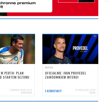
OGÓLNA
 W PERTH: PLAN
OFICJALNIE: IVAN PROVEDEL
ED STARTEM SEZONU
ZAWODNIKIEM INTERU!
7 SIERPNIA 2026 | 10:19
8 LIPCA 2026 | 21:29
5 KOMENTARZY
NERIOCORSI
KEJMO