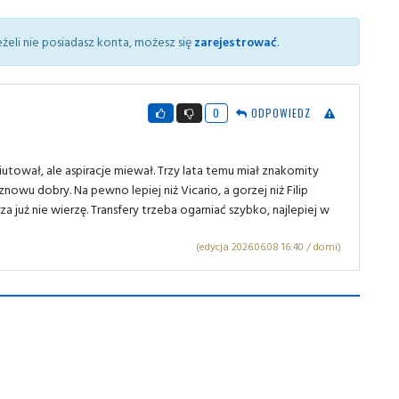
żeli nie posiadasz konta, możesz się
zarejestrować
.
0
ODPOWIEDZ
biutował, ale aspiracje miewał. Trzy lata temu miał znakomity
nowu dobry. Na pewno lepiej niż Vicario, a gorzej niż Filip
 już nie wierzę. Transfery trzeba ogarniać szybko, najlepiej w
(edycja 2026.06.08 16:40 / domi)