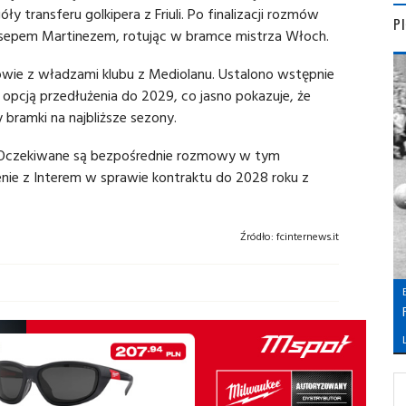
 transferu golkipera z Friuli. Po finalizacji rozmów
P
osepem Martinezem, rotując w bramce mistrza Włoch.
łowie z władzami klubu z Mediolanu. Ustalono wstępnie
pcją przedłużenia do 2029, co jasno pokazuje, że
bramki na najbliższe sezony.
zio. Oczekiwane są bezpośrednie rozmowy w tym
nie z Interem w sprawie kontraktu do 2028 roku z
Źródło:
fcinternews.it
L