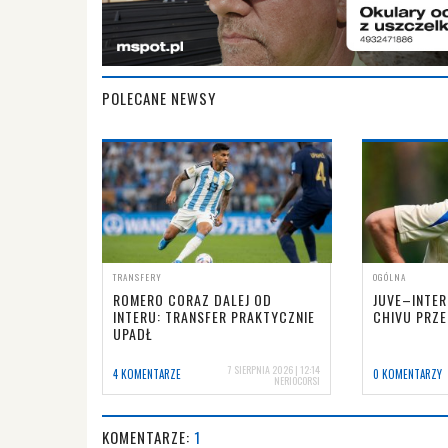
POLECANE NEWSY
TRANSFERY
OGÓLNA
ROMERO CORAZ DALEJ OD
JUVE–INTER
INTERU: TRANSFER PRAKTYCZNIE
CHIVU PRZ
UPADŁ
7 SIERPNIA 2026 | 12:14
4 KOMENTARZE
0 KOMENTARZY
NERIOCORSI
KOMENTARZE:
1