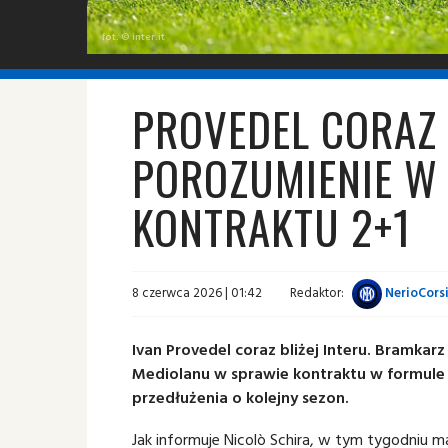
fot. © inter.it
PROVEDEL CORAZ B
POROZUMIENIE W
KONTRAKTU 2+1
8 czerwca 2026 | 01:42
Redaktor:
NerioCors
Ivan Provedel coraz bliżej Interu. Bramka
Mediolanu w sprawie kontraktu w formule 
przedłużenia o kolejny sezon.
Jak informuje Nicolò Schira, w tym tygodniu m